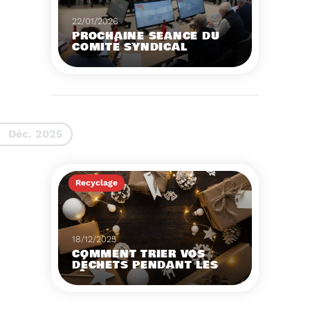
22/01/2026
PROCHAINE SÉANCE DU
COMITÉ SYNDICAL
CONVOCATION ET
ORDRE DU JOUR DU
COMITÉ SYNDICAL DU
MERCREDI 28 JANVIER
Voir plus
A 9H30
Déc. 2025
Recyclage
18/12/2025
COMMENT TRIER VOS
DÉCHETS PENDANT LES
FÊTES
Pendant les fêtes de fin