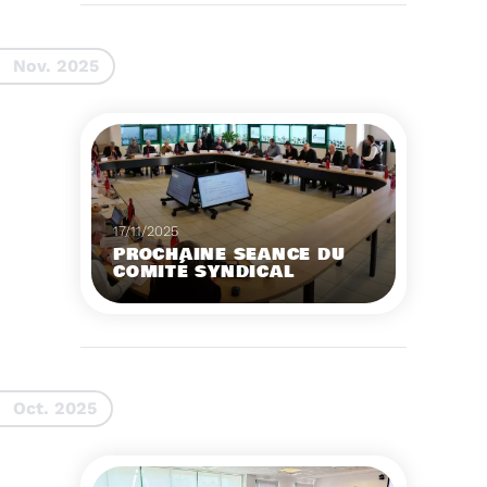
d'année ne perdez pas
vos bons réflexes,
pensez à trier vos
Voir plus
déchets.
Nov. 2025
17/11/2025
PROCHAINE SÉANCE DU
COMITÉ SYNDICAL
CONVOCATION ET
ORDRE DU JOUR DU
COMITÉ SYNDICAL DU
MERCREDI 3 DÉCEMBRE
Voir plus
A 9H30
Oct. 2025