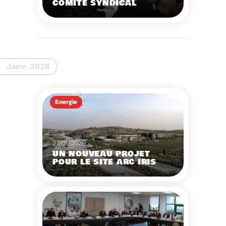
COMITÉ SYNDICAL
CONVOCATION ET
ORDRE DU JOUR DU
COMITÉ SYNDICAL DU
MERCREDI 25 FÉVRIER A
Voir plus
9H30
Janv. 2026
Energie
27/01/2026
UN NOUVEAU PROJET
POUR LE SITE ARC IRIS
Voir plus