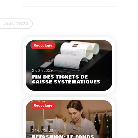
La 9ème Semaine
Européenne du
Recyclage des piles
(SERP) aura lieu du 4 au
Voir plus
10 septembre et à pour
Juil. 2023
thème :«Nos piles
usagées ne manquent
pas de ressources».
Recyclage
27/07/2023
FIN DES TICKETS DE
CAISSE SYSTÉMATIQUES
EN MAGASIN
Avec 8 mois de retard,
la fin de l'impression
Recyclage
systématique du ticket
de caisse papier
Voir plus
entrera en vigueur dès
le 1er août.
24/07/2023
REFASHION: LE FONDS