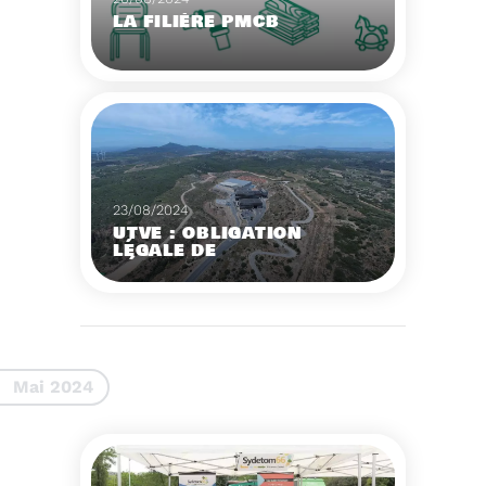
LA FILIÈRE PMCB
Voir plus
23/08/2024
UTVE : OBLIGATION
LÉGALE DE
DÉBROUSSAILLAGE (OLD)
ET PISTE DFCI
le Sydetom66 a
souhaité élever le
niveau de protection du
site Arc-Iris de Calce.
Voir plus
Mai 2024