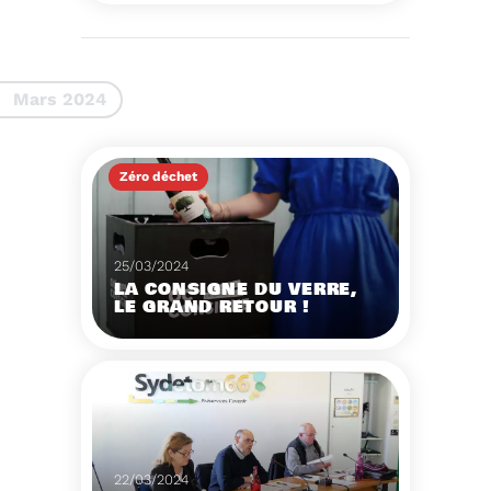
Voir plus
Mars 2024
Zéro déchet
25/03/2024
LA CONSIGNE DU VERRE,
LE GRAND RETOUR !
La Scop associée au
réseau national France
Consigne vient de
lancer une usine de
Voir plus
lavage industriel, la
seule en Occitanie.
22/03/2024