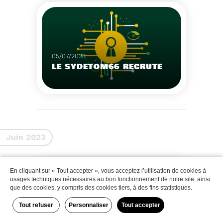
Que faire des bateaux
de plaisance en fin de
vie
Voir plus
05/07/2023
LE SYDETOM66 RECRUTE
Le Sydetom66 recrute
par voie statutaire ou
contractuelle un(e)
Adjoint(e) au Directeur
Voir plus
Général Adjoint -
Juin 2023
Services Techniques.
En cliquant sur « Tout accepter », vous acceptez l’utilisation de cookies à
Zéro déchet
usages techniques nécessaires au bon fonctionnement de notre site, ainsi
que des cookies, y compris des cookies tiers, à des fins statistiques.
Tout refuser
Personnaliser
Tout accepter
29/06/2023