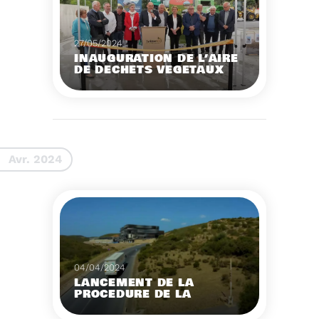
27/05/2024
INAUGURATION DE L’AIRE
DE DECHETS VEGETAUX
DU SYDETOM66 A ARLES-
SUR-TECH
Inauguration la nouvelle
plateforme de déchets
végétaux du Sydetom66
située à Arles-sur-Tech
Voir plus
Avr. 2024
04/04/2024
LANCEMENT DE LA
PROCEDURE DE LA
NOUVELLE DSP