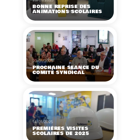
BONNE REPRISE DES
ANIMATIONS SCOLAIRES
5 classes
d’établissements
scolaires ont accueilli
dans leurs locaux les
Voir plus
ambassadeurs du tri du
Sydetom66
23/01/2025
PROCHAINE SÉANCE DU
COMITÉ SYNDICAL
Voir plus
14/01/2025
PREMIÈRES VISITES
SCOLAIRES DE 2025