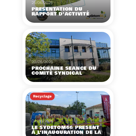
25/06/2025
PRÉSENTATION DU
RAPPORT D'ACTIVITÉ
2024
Téléchargez le Rapport
Annuel 2024
Voir plus
20/06/2025
PROCHAINE SÉANCE DU
COMITÉ SYNDICAL
CONVOCATION ET
ORDRE DU JOUR DU
Recyclage
COMITÉ SYNDICAL DU
MERCREDI 25 JUIN A 9H
Voir plus
04/06/2025
LE SYDETOM66 PRÉSENT
À L’INAUGURATION DE LA