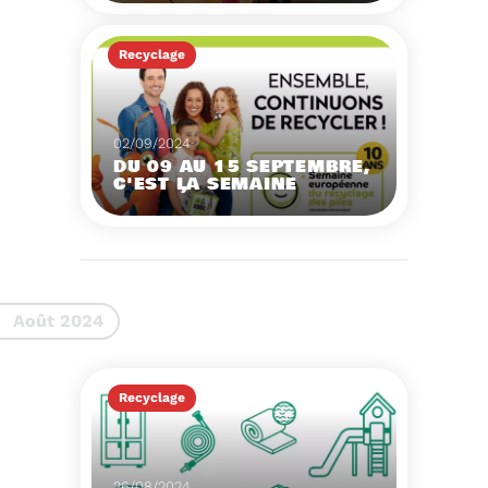
HEURES
Recyclage
Voir plus
02/09/2024
DU 09 AU 15 SEPTEMBRE,
C'EST LA SEMAINE
EUROPÉENNE DU
RECYCLAGE DES PILES !
Du 09 au 15 septembre,
on fête les 10 ans de la
Semaine Européenne du
Recyclage des Piles !
Voir plus
Août 2024
Recyclage
26/08/2024