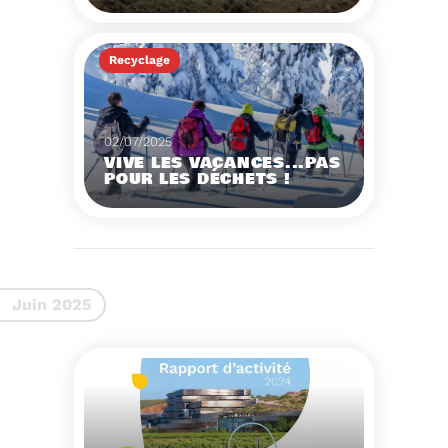
DU SYDETOM66 POUR LES
TERRITOIRES
Démonstration de
broyeur forestier mobile
Recyclage
à la déchèterie de
Matemale.
Voir plus
02/07/2025
VIVE LES VACANCES...PAS
POUR LES DÉCHETS !
Voir plus
Juin 2025