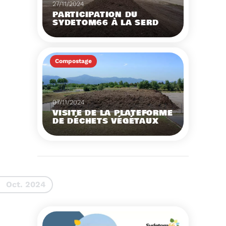
27/11/2024
PARTICIPATION DU
SYDETOM66 À LA SERD
2024
Mentions légales
Compostage
RGPD
Voir plus
Contact
Site internet réalisé
par l'agence Paul & Ludo
07/11/2024
VISITE DE LA PLATEFORME
DE DÉCHETS VÉGÉTAUX
DU SYDETOM66
le Sydetom66 organise
une visite de sa
plateforme de
compostage située à
Voir plus
Argelès-sur-Mer.
Oct. 2024