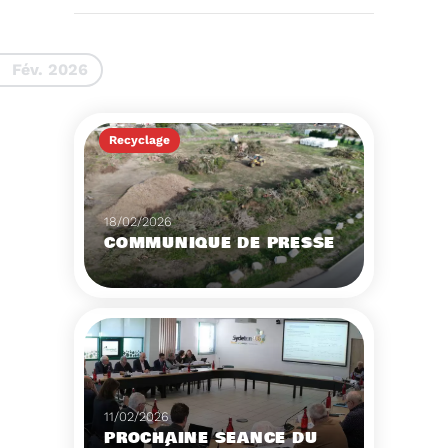
ORDRE DU JOUR DU
COMITÉ SYNDICAL DU
MERCREDI 27 MAI A
Voir plus
9H30
Fév. 2026
Recyclage
18/02/2026
COMMUNIQUÉ DE PRESSE
Tempête Nils - Gestion
des déchets végétaux
Voir plus
11/02/2026
PROCHAINE SÉANCE DU