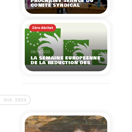
PROCHAINE SÉANCE DU
COMITÉ SYNDICAL
MERCREDI 29 NOVEMBRE
À 9 HEURES
Zéro déchet
Voir plus
09/11/2023
LA SEMAINE EUROPEENNE
DE LA REDUCTION DES
DECHETS 2023
Organisation d'actions
de sensibilisation sur la
réduction des déchets.
Voir plus
Oct. 2023