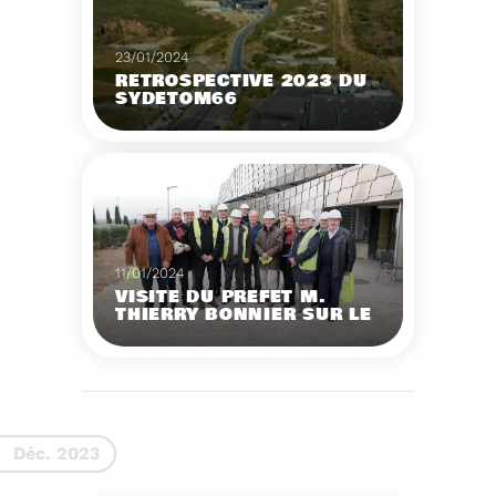
23/01/2024
RÉTROSPECTIVE 2023 DU
SYDETOM66
Rétrospective des
moments les plus
marquants de l'année
2023.
Voir plus
11/01/2024
VISITE DU PRÉFET M.
THIERRY BONNIER SUR LE
SITE ARC IRIS DU
SYDETOM66
Visite du Préfet M.
Thierry BONNIER sur le
site Arc Iris du
Sydetom66.
Voir plus
Déc. 2023