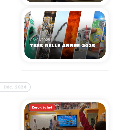
Des établissement
scolaires ont participé à
une visite du Centre de
tri du Sydetom66 et de
Voir plus
l’Unité de Valorisation
06/01/2025
TRÈS BELLE ANNÉE 2025
Le Sydetom66 vous
souhaite une très bonne
année.
Voir plus
Déc. 2024
Zéro déchet