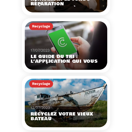
RÉPARATION
OPÉRATIONNEL À
L'AUTOMNE 2023.
Créé par la loi AGEC, le
fonds réparation a pour
Recyclage
mission d'encourager le
consommateur à
Voir plus
réparer ses vêtements
et chaussures.
17/07/2023
LE GUIDE DU TRI :
L’APPLICATION QUI VOUS
AIDE À MIEUX TRIER VOS
DÉCHETS MÊME EN
VACANCES
Recyclage
Voir plus
13/07/2023
RECYCLEZ VOTRE VIEUX
BATEAU