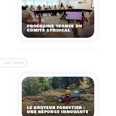
28/10/2025
PROCHAINE SÉANCE DU
COMITÉ SYNDICAL
CONVOCATION ET
ORDRE DU JOUR DU
COMITÉ SYNDICAL DU
MERCREDI 5 NOVEMBRE
Voir plus
A 9H30
Juil. 2025
22/07/2025
LE BROYEUR FORESTIER :
UNE RÉPONSE INNOVANTE