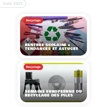
Août 2023
gestes à adopter
Recyclage
25/08/2023
RENTRÉE SCOLAIRE «
TENDANCES ET ASTUCES
»
Préservez la santé de
vos enfants et allégez
Recyclage
votre empreinte
écologique.
Voir plus
18/08/2023
SEMAINE EUROPÉENNE DU
RECYCLAGE DES PILES
2023