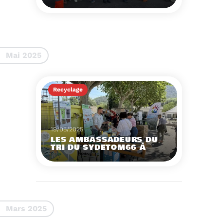
DÉCHÈTERIE DE DURBAN-
CORBIÈRES
Participer à
l’inauguration de la
déchèterie
intercommunale de
Voir plus
Durban-Corbières.
Mai 2025
Recyclage
19/05/2025
LES AMBASSADEURS DU
TRI DU SYDETOM66 À
L’ECO FESTIV’ARLES 2025
Voir plus
Mars 2025