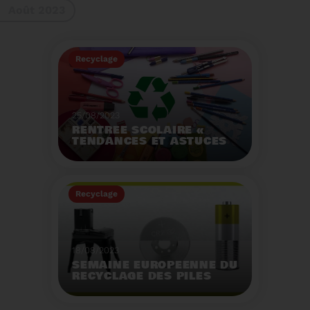
Août 2023
gestes à adopter
Recyclage
25/08/2023
RENTRÉE SCOLAIRE «
TENDANCES ET ASTUCES
»
Préservez la santé de
vos enfants et allégez
Recyclage
votre empreinte
écologique.
Voir plus
18/08/2023
SEMAINE EUROPÉENNE DU
RECYCLAGE DES PILES
2023