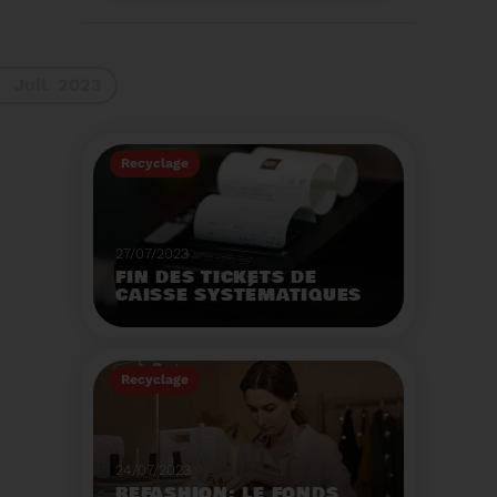
La 9ème Semaine
Européenne du
Recyclage des piles
(SERP) aura lieu du 4 au
Voir plus
10 septembre et à pour
Juil. 2023
thème :«Nos piles
usagées ne manquent
pas de ressources».
Recyclage
27/07/2023
FIN DES TICKETS DE
CAISSE SYSTÉMATIQUES
EN MAGASIN
Avec 8 mois de retard,
la fin de l'impression
Recyclage
systématique du ticket
de caisse papier
Voir plus
entrera en vigueur dès
le 1er août.
24/07/2023
REFASHION: LE FONDS