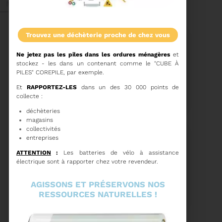
Mai 2026
trouvez une déchèterie proche de chez vous
Ne jetez pas les piles dans les ordures ménagères
et
stockez - les dans un contenant comme le "CUBE À
PILES" COREPILE, par exemple.
27/05/2026
Et
RAPPORTEZ-LES
dans un des 30 000 points de
BRUNO VALIENTE RÉÉLU
PRÉSIDENT
collecte :
déchèteries
magasins
Élection nouvelle
collectivités
mandature (2023-
entreprises
2032)
Voir plus
ATTENTION
:
Les batteries de vélo à assistance
électrique sont à rapporter chez votre revendeur.
20/05/2026
AGISSONS ET PRÉSERVONS NOS
COMITÉ SYNDICAL DU
SYDETOM66
RESSOURCES NATURELLES !
CONVOCATION ET