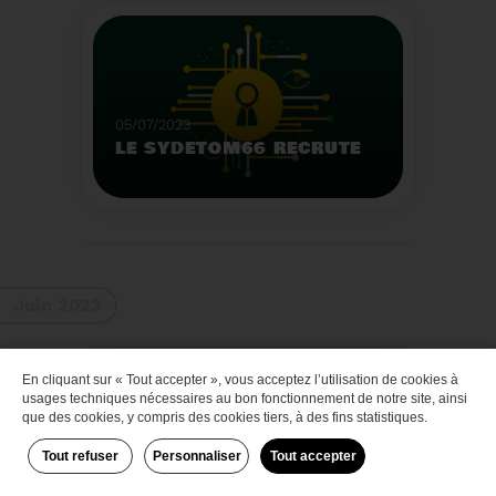
Que faire des bateaux
de plaisance en fin de
vie
Voir plus
05/07/2023
LE SYDETOM66 RECRUTE
Le Sydetom66 recrute
par voie statutaire ou
contractuelle un(e)
Adjoint(e) au Directeur
Voir plus
Général Adjoint -
Juin 2023
Services Techniques.
En cliquant sur « Tout accepter », vous acceptez l’utilisation de cookies à
Zéro déchet
usages techniques nécessaires au bon fonctionnement de notre site, ainsi
que des cookies, y compris des cookies tiers, à des fins statistiques.
Tout refuser
Personnaliser
Tout accepter
29/06/2023