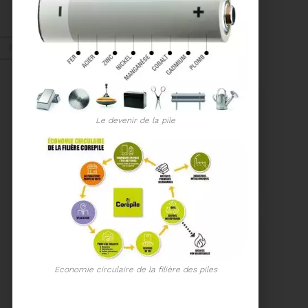
ORDRE DU JOUR DU
COMITÉ SYNDICAL DU
MERCREDI 27 MAI A
Voir plus
9H30
Fév. 2026
Recyclage
Le devenir de la pile
18/02/2026
COMMUNIQUÉ DE PRESSE
Tempête Nils - Gestion
des déchets végétaux
Voir plus
Economie circulaire de la filière des piles
11/02/2026
PROCHAINE SÉANCE DU