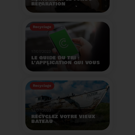
RÉPARATION
OPÉRATIONNEL À
L'AUTOMNE 2023.
Créé par la loi AGEC, le
fonds réparation a pour
Recyclage
mission d'encourager le
consommateur à
Voir plus
réparer ses vêtements
et chaussures.
17/07/2023
LE GUIDE DU TRI :
L’APPLICATION QUI VOUS
AIDE À MIEUX TRIER VOS
DÉCHETS MÊME EN
VACANCES
Recyclage
Voir plus
13/07/2023
RECYCLEZ VOTRE VIEUX
BATEAU