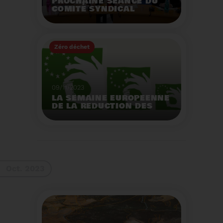
PROCHAINE SÉANCE DU
COMITÉ SYNDICAL
MERCREDI 29 NOVEMBRE
À 9 HEURES
Zéro déchet
Voir plus
09/11/2023
LA SEMAINE EUROPEENNE
DE LA REDUCTION DES
DECHETS 2023
Organisation d'actions
de sensibilisation sur la
réduction des déchets.
Voir plus
Oct. 2023