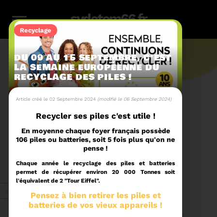
sydetom66.fr
Recyclage
DU 09 AU 15 SEPTEMBRE, C'EST
LA SEMAINE EUROPÉENNE DU
RECYCLAGE DES PILES !
L'actu.
Article créé le 02 Septembre 2024
(modifié le 06 Septembre 2024)
Recycler ses piles c'est utile !
246
En moyenne chaque foyer français possède
106 piles ou batteries, soit 5 fois plus qu'on ne
pense !
Filtres
Toute l'actu
116
159
23
36
14
Chaque année le recyclage des piles et batteries
permet de récupérer environ 20 000 Tonnes soit
l'équivalent de 2 "Tour Eiffel".
Zéro
Compostage
Recyclage
Energie
Reportage
Juin 2026
déchet
Pensez à bien retirer les piles et
batteries de vos vieux appareils !