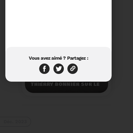
23/01/2024
RÉTROSPECTIVE 2023 DU
SYDETOM66
Rétrospective des
moments les plus
marquants de l'année
2023.
Voir plus
Vous avez aimé ? Partagez :
11/01/2024
VISITE DU PRÉFET M.
THIERRY BONNIER SUR LE
SITE ARC IRIS DU
SYDETOM66
Visite du Préfet M.
Thierry BONNIER sur le
site Arc Iris du
Sydetom66.
Voir plus
Déc. 2023