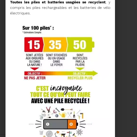
Toutes les piles et batteries usagées se recyclent
, y
compris les piles rechargeables et les batteries de vélo
électriques.
15/06/2026
COMITÉ SYNDICAL DU
SYDETOM66
Voir plus
04/06/2026
PRÉSENTATION DU
RAPPORT D'ACTIVITÉ
2025
Téléchargez le Rapport
Annuel 2024
Voir plus