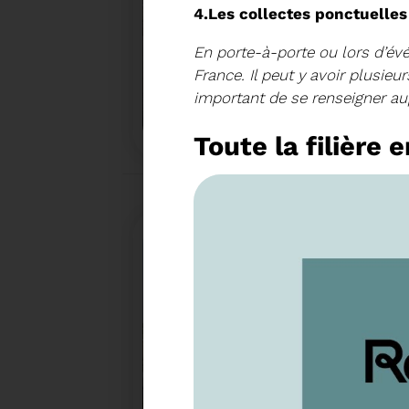
4.Les collectes ponctuelles
En porte-à-porte ou lors d’év
France. Il peut y avoir plusieu
18/02/2026
important de se renseigner aup
COMMUNIQUÉ DE PRESSE
Toute la filière 
Tempête Nils - Gestion des déchets végétaux
27/01/2026