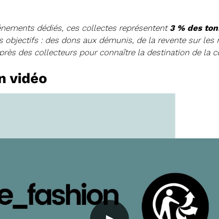
énements dédiés, ces collectes représentent
3 % des ton
rs objectifs : des dons aux démunis, de la revente sur les m
11/02/2026
rès des collecteurs pour connaître la destination de la co
PROCHAINE SÉANC
en vidéo
CONVOCATION ET ORDRE DU JO
SYNDICAL DU MERCREDI 25 FÉVR
Voir plus
22/01/2026