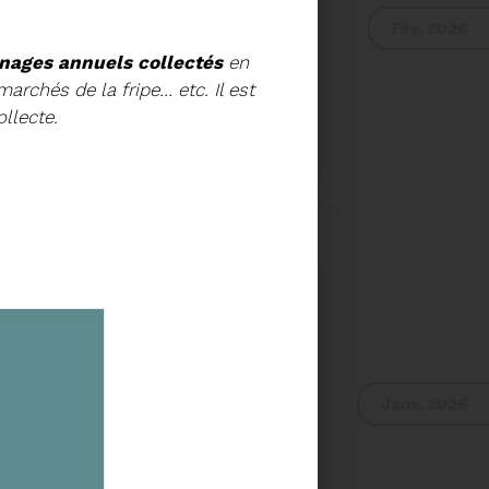
Fév. 2026
nages annuels collectés
en
archés de la fripe… etc. Il est
llecte.
E DU COMITÉ SYNDICAL
UR DU COMITÉ
IER A 9H30
Voir plus
Janv. 2026