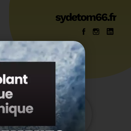
sydetom66.fr
14
36
Energie
Reportage