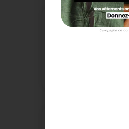
Campagne de com
17/11/2025
PROCHAINE SÉANCE DU C
CONVOCATION ET ORDRE DU JOUR DU COMITÉ
SYNDICAL DU MERCREDI 3 DÉCEMBRE A 9H30