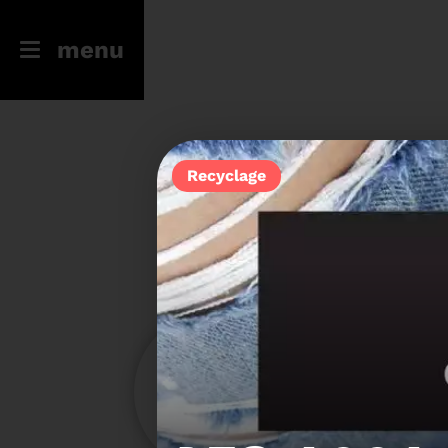
menu
Recyclage
246
23
Filtres
Toute l'actu
Compostage