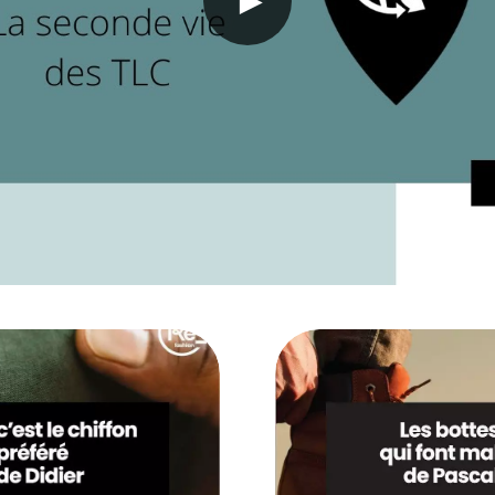
 LE SITE ARC
PROCHAINE SÉANC
CONVOCATION ET ORDRE DU JO
SYNDICAL DU MERCREDI 28 JAN
Voir plus
HETS PENDANT
 vos