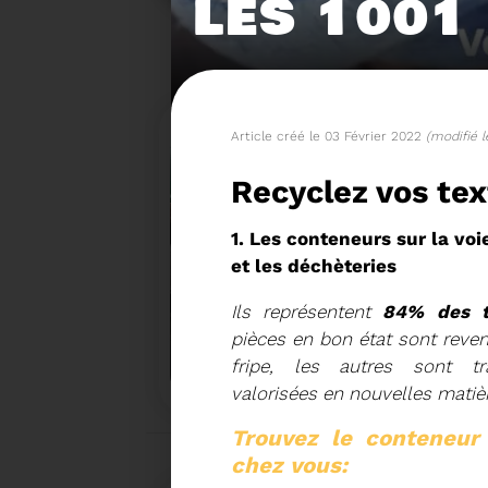
LES 1001
Article créé le 03 Février 2022
(modifié l
Recyclez vos tex
1. Les conteneurs sur la voi
et les déchèteries
Ils représentent
84% des to
15/06/2026
pièces en bon état sont reve
COMITÉ SYNDICAL DU SY
fripe, les autres sont tr
valorisées en nouvelles matiè
Trouvez le conteneur
chez vous: