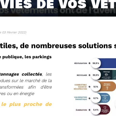
 VIES DE VOS V
e 03 Février 2022)
tiles, de nombreuses solutions s
e publique, les parkings
nnages collectés
, les
04/06/2026
ndues sur le marché de la
DETOM66
PRÉSENTATION DU
ansformées afin d'être
2025
res ou en énergie
Téléchargez le Rapport Annuel 
 le plus proche de
Voir plus