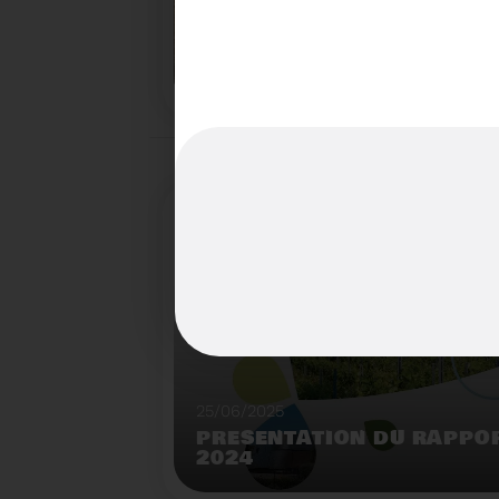
22/07/2025
LE BROYEUR FORESTIER : 
INNOVANTE DU SYDETOM6
TERRITOIRES
Démonstration de broyeur forestier mobile à l
déchèterie de Matemale.
25/06/2025
PRÉSENTATION DU RAPPOR
2024