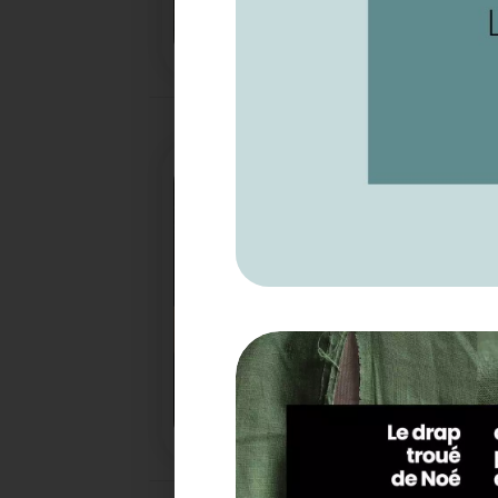
UN NOUVEAU PROJET POUR
IRIS
18/12/2025
COMMENT TRIER VOS DÉC
LES FÊTES
Pendant les fêtes de fin d'année ne perdez pas
bons réflexes, pensez à trier vos déchets.