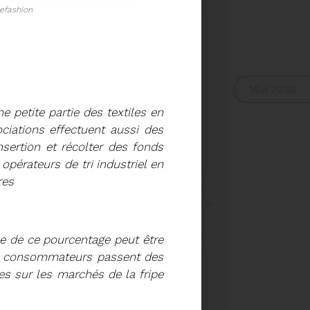
efashion
Mai 2026
 petite partie des textiles en
iations effectuent aussi des
sertion et récolter des fonds
L DU SYDETOM66
opérateurs de tri industriel en
res
UR DU COMITÉ
A 9H30
Voir plus
se de ce pourcentage peut être
urs consommateurs passent des
es sur les marchés de la fripe