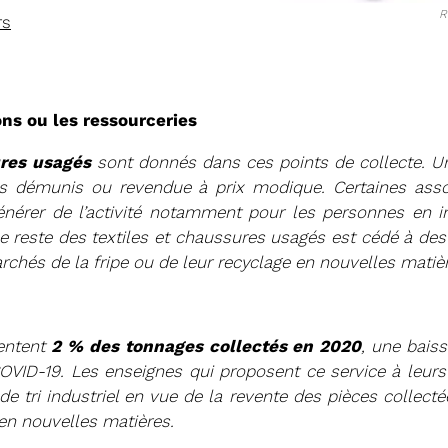
R
rs
ons ou les ressourceries
ures usagés
sont donnés dans ces points de collecte. Une
s démunis ou revendue à prix modique. Certaines assoc
20/05/2026
énérer de l’activité notamment pour les personnes en in
RÉSIDENT
COMITÉ SYNDICA
 reste des textiles et chaussures usagés est cédé à des 
rchés de la fripe ou de leur recyclage en nouvelles matiè
CONVOCATION ET ORDRE DU JO
SYNDICAL DU MERCREDI 27 MAI 
Voir plus
sentent
2 % des tonnages collectés en 2020
, une bais
COVID-19. Les enseignes qui proposent ce service à le
e tri industriel en vue de la revente des pièces collecté
en nouvelles matières.