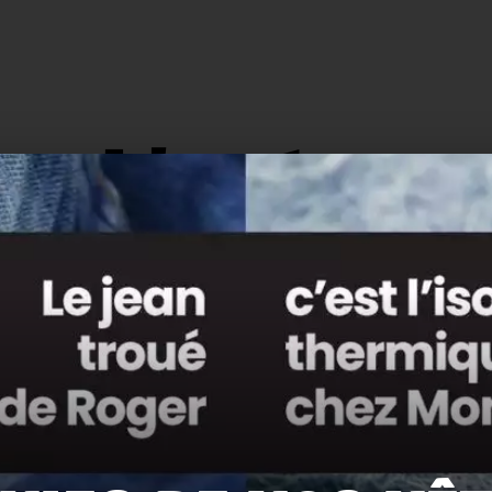
L'actu.
159
116
Recyclage
Zéro déchet