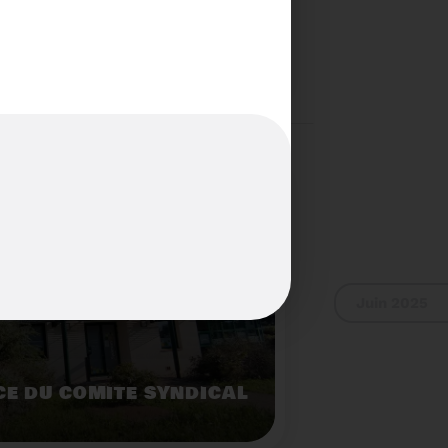
S...PAS POUR LES
Voir plus
Juin 2025
E DU COMITÉ SYNDICAL