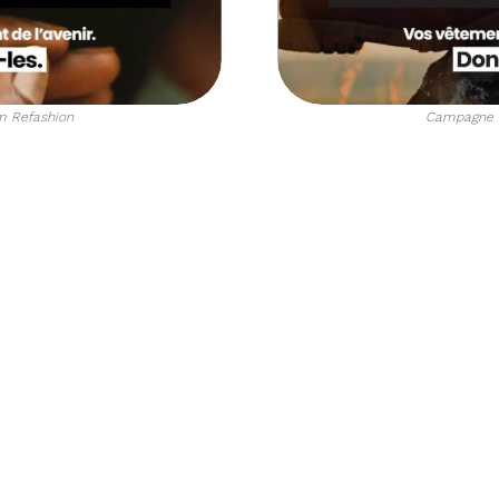
Voir plus
 Refashion
Campagne 
OMITÉ SYNDICAL
Voir plus