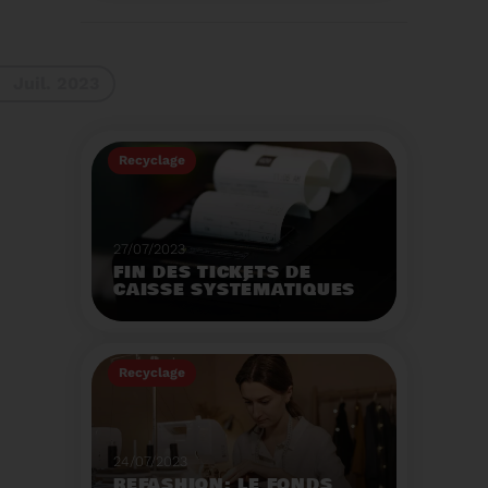
La 9ème Semaine
Européenne du
Recyclage des piles
(SERP) aura lieu du 4 au
Voir plus
10 septembre et à pour
Juil. 2023
thème :«Nos piles
usagées ne manquent
pas de ressources».
Recyclage
27/07/2023
FIN DES TICKETS DE
CAISSE SYSTÉMATIQUES
EN MAGASIN
Avec 8 mois de retard,
la fin de l'impression
Recyclage
systématique du ticket
de caisse papier
Voir plus
entrera en vigueur dès
le 1er août.
24/07/2023
REFASHION: LE FONDS