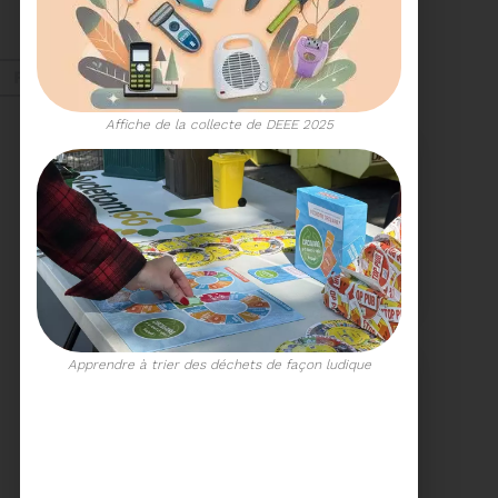
ORDRE DU JOUR DU
COMITÉ SYNDICAL DU
MERCREDI 27 MAI A
Voir plus
9H30
Fév. 2026
Affiche de la collecte de DEEE 2025
Recyclage
18/02/2026
COMMUNIQUÉ DE PRESSE
Tempête Nils - Gestion
des déchets végétaux
Apprendre à trier des déchets de façon ludique
Voir plus
11/02/2026
PROCHAINE SÉANCE DU