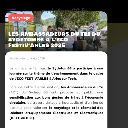
sydetom66.fr
Recyclage
LES AMBASSADEURS DU TRI DU
SYDETOM66 À L’ECO
FESTIV’ARLES 2025
L'actu.
Article créé le 19 Mai 2025
Le dimanche 18 mai,
le Sydetom66
a participé à une
journée sur le thème de l’environnement dans le cadre
246
de l'ECO FESTIV'ARLES à Arles sur Tech
.
Lors de cette 15
ème
édition
,
les Ambassadeurs du Tri
Filtres
Toute l'actu
(ADT) du Sydetom66 ont proposé au public une
116
159
23
36
14
sensibilisation aux bons gestes de tri et à l'économie
circulaire
, au travers d'ateliers interactifs
et d’un jeu de
plateau, pour valoriser
le recyclage et le réemploi des
Zéro
Compostage
Recyclage
Energie
Reportage
Juin 2026
Déchets d’Équipements Électriques et Électroniques
déchet
(DEEE ou D3E).