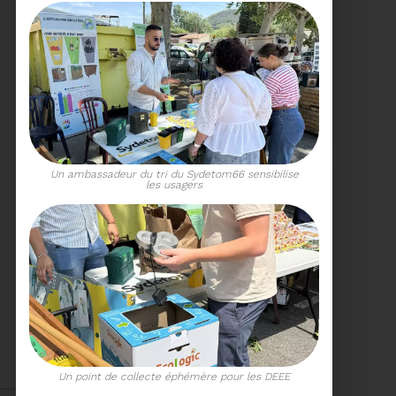
15/06/2026
COMITÉ SYNDICAL DU
SYDETOM66
Un ambassadeur du tri du Sydetom66 sensibilise
les usagers
Voir plus
04/06/2026
PRÉSENTATION DU
RAPPORT D'ACTIVITÉ
2025
Téléchargez le Rapport
Annuel 2024
​Un point de collecte éphémère pour les DEEE
Voir plus