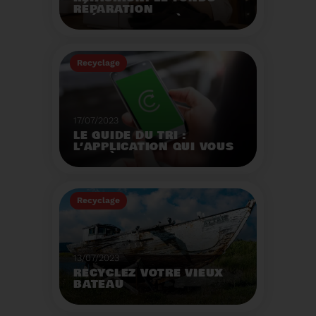
RÉPARATION
OPÉRATIONNEL À
L'AUTOMNE 2023.
Créé par la loi AGEC, le
fonds réparation a pour
Recyclage
mission d'encourager le
consommateur à
Voir plus
réparer ses vêtements
et chaussures.
17/07/2023
LE GUIDE DU TRI :
L’APPLICATION QUI VOUS
AIDE À MIEUX TRIER VOS
DÉCHETS MÊME EN
VACANCES
Recyclage
Voir plus
13/07/2023
RECYCLEZ VOTRE VIEUX
BATEAU