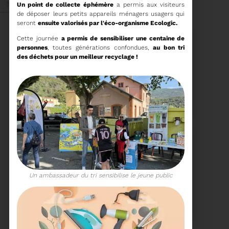
Mai 2026
Un point de collecte éphémère
a permis aux visiteurs
de déposer leurs petits appareils ménagers usagers qui
seront
ensuite valorisés par l'éco-organisme Ecologic.
Cette journée
a permis de sensibiliser une centaine de
personnes
, toutes générations confondues,
au bon tri
des déchets pour un meilleur recyclage !
27/05/2026
BRUNO VALIENTE RÉÉLU
PRÉSIDENT
Élection nouvelle
mandature (2023-
2032)
Voir plus
Un ambassadeur du tri sensibilise le jeune public
20/05/2026
COMITÉ SYNDICAL DU
SYDETOM66
CONVOCATION ET