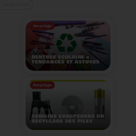
Août 2023
gestes à adopter
Recyclage
25/08/2023
RENTRÉE SCOLAIRE «
TENDANCES ET ASTUCES
»
Préservez la santé de
vos enfants et allégez
Recyclage
votre empreinte
écologique.
Voir plus
18/08/2023
SEMAINE EUROPÉENNE DU
RECYCLAGE DES PILES
2023