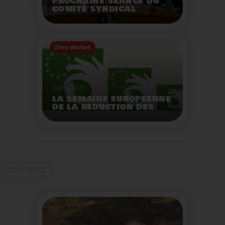
PROCHAINE SÉANCE DU
COMITÉ SYNDICAL
MERCREDI 29 NOVEMBRE
À 9 HEURES
Zéro déchet
Voir plus
09/11/2023
LA SEMAINE EUROPEENNE
DE LA REDUCTION DES
DECHETS 2023
Organisation d'actions
de sensibilisation sur la
réduction des déchets.
Voir plus
Oct. 2023