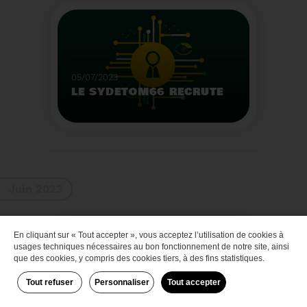
Que faire des bateaux
de plaisance en fin de
vie
Voir plus
05/07/2023
LE SYDETOM66 RECRUTE
Le Sydetom66 recrute
par voie statutaire ou
contractuelle un(e)
Adjoint(e) au Directeur
Voir plus
Général Adjoint -
Juin 2023
Services Techniques.
En cliquant sur « Tout accepter », vous acceptez l’utilisation de cookies à
Zéro déchet
usages techniques nécessaires au bon fonctionnement de notre site, ainsi
que des cookies, y compris des cookies tiers, à des fins statistiques.
Tout refuser
Personnaliser
Tout accepter
29/06/2023