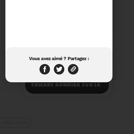
23/01/2024
RÉTROSPECTIVE 2023 DU
SYDETOM66
Rétrospective des
moments les plus
marquants de l'année
2023.
Voir plus
Vous avez aimé ? Partagez :
11/01/2024
VISITE DU PRÉFET M.
THIERRY BONNIER SUR LE
SITE ARC IRIS DU
SYDETOM66
Visite du Préfet M.
Thierry BONNIER sur le
site Arc Iris du
Sydetom66.
Voir plus
Déc. 2023