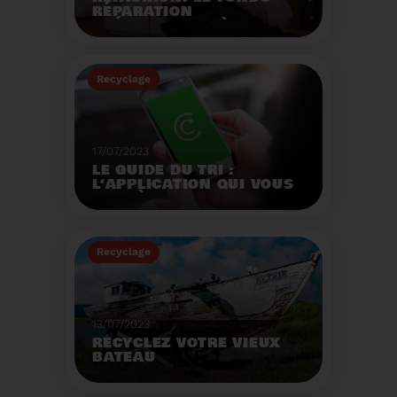
RÉPARATION
OPÉRATIONNEL À
L'AUTOMNE 2023.
Créé par la loi AGEC, le
fonds réparation a pour
Recyclage
mission d'encourager le
consommateur à
Voir plus
réparer ses vêtements
et chaussures.
17/07/2023
LE GUIDE DU TRI :
L’APPLICATION QUI VOUS
AIDE À MIEUX TRIER VOS
DÉCHETS MÊME EN
VACANCES
Recyclage
Voir plus
13/07/2023
RECYCLEZ VOTRE VIEUX
BATEAU