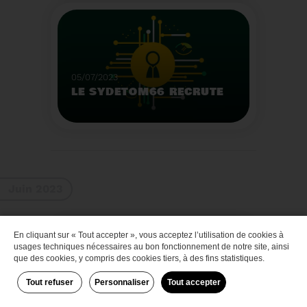
Que faire des bateaux
de plaisance en fin de
vie
Voir plus
05/07/2023
LE SYDETOM66 RECRUTE
Le Sydetom66 recrute
par voie statutaire ou
contractuelle un(e)
Adjoint(e) au Directeur
Voir plus
Général Adjoint -
Juin 2023
Services Techniques.
En cliquant sur « Tout accepter », vous acceptez l’utilisation de cookies à
Zéro déchet
usages techniques nécessaires au bon fonctionnement de notre site, ainsi
que des cookies, y compris des cookies tiers, à des fins statistiques.
Tout refuser
Personnaliser
Tout accepter
29/06/2023