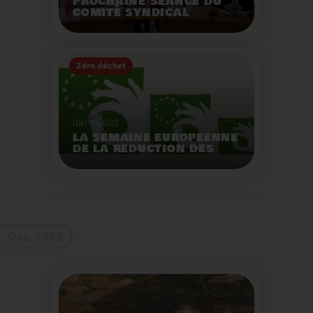
PROCHAINE SÉANCE DU
COMITÉ SYNDICAL
MERCREDI 29 NOVEMBRE
À 9 HEURES
Zéro déchet
Voir plus
09/11/2023
LA SEMAINE EUROPEENNE
DE LA REDUCTION DES
DECHETS 2023
Organisation d'actions
de sensibilisation sur la
réduction des déchets.
Voir plus
Oct. 2023