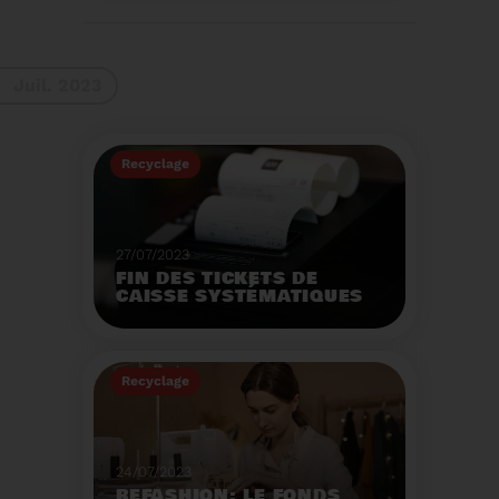
La 9ème Semaine
Européenne du
Recyclage des piles
(SERP) aura lieu du 4 au
Voir plus
10 septembre et à pour
Juil. 2023
thème :«Nos piles
usagées ne manquent
pas de ressources».
Recyclage
27/07/2023
FIN DES TICKETS DE
CAISSE SYSTÉMATIQUES
EN MAGASIN
Avec 8 mois de retard,
la fin de l'impression
Recyclage
systématique du ticket
de caisse papier
Voir plus
entrera en vigueur dès
le 1er août.
24/07/2023
REFASHION: LE FONDS