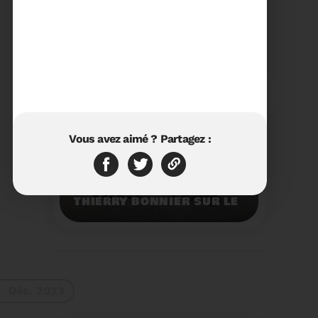
23/01/2024
RÉTROSPECTIVE 2023 DU
SYDETOM66
Rétrospective des
moments les plus
marquants de l'année
2023.
Voir plus
Vous avez aimé ? Partagez :
11/01/2024
VISITE DU PRÉFET M.
THIERRY BONNIER SUR LE
SITE ARC IRIS DU
SYDETOM66
Visite du Préfet M.
Thierry BONNIER sur le
site Arc Iris du
Sydetom66.
Voir plus
Déc. 2023