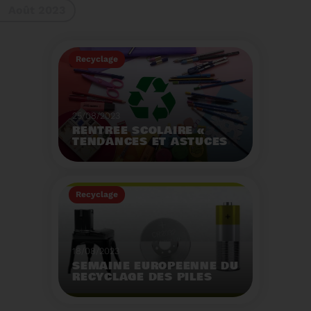
Août 2023
gestes à adopter
Recyclage
25/08/2023
RENTRÉE SCOLAIRE «
TENDANCES ET ASTUCES
»
Préservez la santé de
vos enfants et allégez
Recyclage
votre empreinte
écologique.
Voir plus
18/08/2023
SEMAINE EUROPÉENNE DU
RECYCLAGE DES PILES
2023