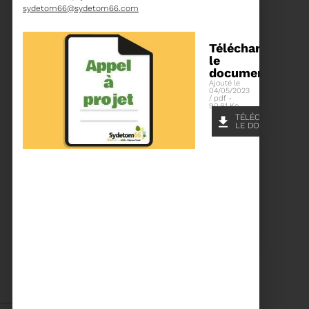
sydetom66@sydetom66.com
Télécharger
le
15/06/2026
document
COMITÉ SYNDICAL DU
Ajouté le
SYDETOM66
04/05/2023
/ pdf -
90.81 Ko
TÉLÉCHARGER
LE DOCUMENT
Voir plus
04/06/2026
PRÉSENTATION DU
RAPPORT D'ACTIVITÉ
2025
Téléchargez le Rapport
Annuel 2024
Voir plus