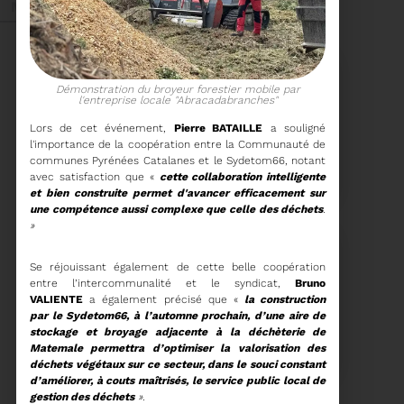
Mai 2026
Démonstration du broyeur forestier mobile par
l'entreprise locale "Abracadabranches"
Lors de cet événement,
Pierre BATAILLE
a souligné
27/05/2026
l'importance de la coopération entre la Communauté de
BRUNO VALIENTE RÉÉLU
communes Pyrénées Catalanes et le Sydetom66, notant
PRÉSIDENT
avec satisfaction que «
cette collaboration intelligente
et bien construite permet d'avancer efficacement sur
une compétence aussi complexe que celle des déchets
.
»
Élection nouvelle
mandature (2023-
2032)
Se réjouissant également de cette belle coopération
Voir plus
entre l’intercommunalité et le syndicat,
Bruno
VALIENTE
a également précisé que «
la construction
par le Sydetom66, à l’automne prochain, d’une aire de
20/05/2026
stockage et broyage adjacente à la déchèterie de
COMITÉ SYNDICAL DU
Matemale permettra d’optimiser la valorisation des
SYDETOM66
déchets végétaux sur ce secteur, dans le souci constant
d’améliorer, à couts maîtrisés, le service public local de
gestion des déchets
».
CONVOCATION ET