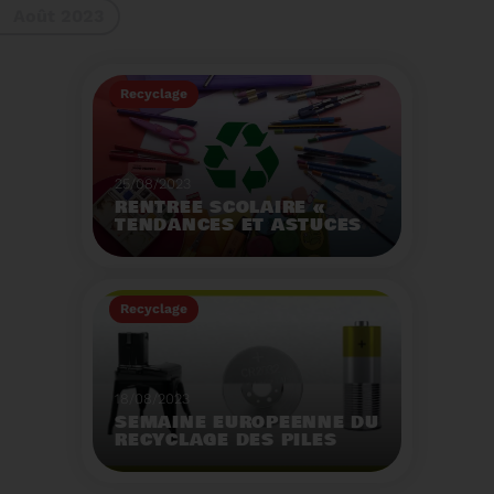
Août 2023
gestes à adopter
Recyclage
25/08/2023
RENTRÉE SCOLAIRE «
TENDANCES ET ASTUCES
»
Préservez la santé de
vos enfants et allégez
Recyclage
votre empreinte
écologique.
Voir plus
18/08/2023
SEMAINE EUROPÉENNE DU
RECYCLAGE DES PILES
2023