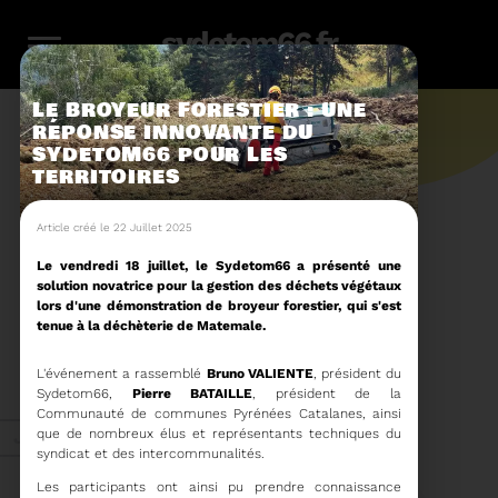
sydetom66.fr
LE BROYEUR FORESTIER : UNE
RÉPONSE INNOVANTE DU
SYDETOM66 POUR LES
TERRITOIRES
L'actu.
Article créé le 22 Juillet 2025
Le vendredi 18 juillet, le Sydetom66 a présenté une
solution novatrice pour la gestion des déchets végétaux
246
lors d'une démonstration de broyeur forestier, qui s'est
tenue à la déchèterie de Matemale.
Filtres
Toute l'actu
116
159
23
36
14
L'événement a rassemblé
Bruno VALIENTE
, président du
Sydetom66,
Pierre BATAILLE
, président de la
Communauté de communes Pyrénées Catalanes, ainsi
Zéro
Compostage
Recyclage
Energie
Reportage
que de nombreux élus et représentants techniques du
Juin 2026
déchet
syndicat et des intercommunalités.
Les participants ont ainsi pu prendre connaissance