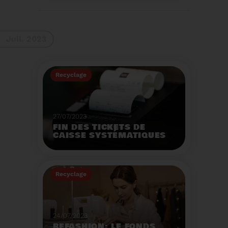
La 9ème Semaine
Européenne du
Recyclage des piles
(SERP) aura lieu du 4 au
Voir plus
10 septembre et à pour
Juil. 2023
thème :«Nos piles
usagées ne manquent
pas de ressources».
Recyclage
27/07/2023
FIN DES TICKETS DE
CAISSE SYSTÉMATIQUES
EN MAGASIN
Avec 8 mois de retard,
la fin de l'impression
Recyclage
systématique du ticket
de caisse papier
Voir plus
entrera en vigueur dès
le 1er août.
24/07/2023
REFASHION: LE FONDS