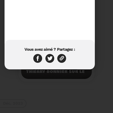
23/01/2024
RÉTROSPECTIVE 2023 DU
SYDETOM66
Rétrospective des
moments les plus
marquants de l'année
2023.
Voir plus
Vous avez aimé ? Partagez :
11/01/2024
VISITE DU PRÉFET M.
THIERRY BONNIER SUR LE
SITE ARC IRIS DU
SYDETOM66
Visite du Préfet M.
Thierry BONNIER sur le
site Arc Iris du
Sydetom66.
Voir plus
Déc. 2023