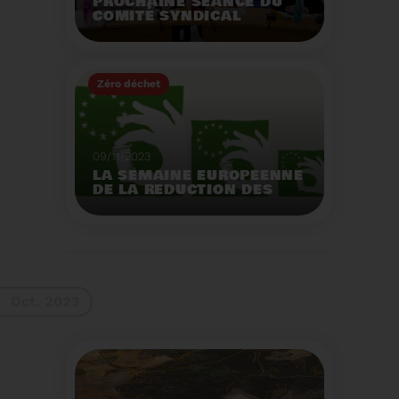
PROCHAINE SÉANCE DU
COMITÉ SYNDICAL
MERCREDI 29 NOVEMBRE
À 9 HEURES
Zéro déchet
Voir plus
09/11/2023
LA SEMAINE EUROPEENNE
DE LA REDUCTION DES
DECHETS 2023
Organisation d'actions
de sensibilisation sur la
réduction des déchets.
Voir plus
Oct. 2023