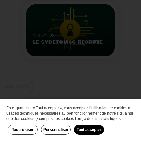
Que faire des bateaux
de plaisance en fin de
vie
Voir plus
05/07/2023
LE SYDETOM66 RECRUTE
Le Sydetom66 recrute
par voie statutaire ou
contractuelle un(e)
Adjoint(e) au Directeur
Voir plus
Général Adjoint -
Juin 2023
Services Techniques.
En cliquant sur « Tout accepter », vous acceptez l’utilisation de cookies à
Zéro déchet
usages techniques nécessaires au bon fonctionnement de notre site, ainsi
que des cookies, y compris des cookies tiers, à des fins statistiques.
Tout refuser
Personnaliser
Tout accepter
29/06/2023