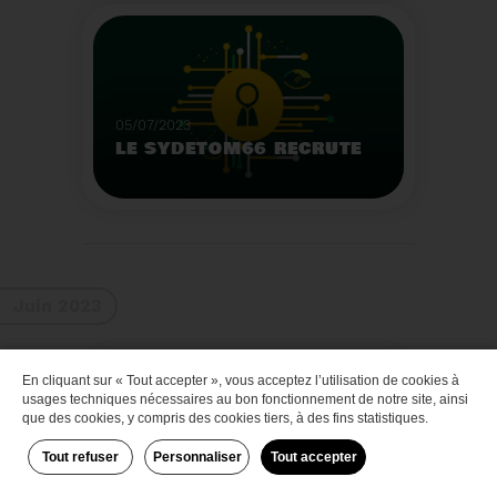
Que faire des bateaux
de plaisance en fin de
vie
Voir plus
05/07/2023
LE SYDETOM66 RECRUTE
Le Sydetom66 recrute
par voie statutaire ou
contractuelle un(e)
Adjoint(e) au Directeur
Voir plus
Général Adjoint -
Juin 2023
Services Techniques.
En cliquant sur « Tout accepter », vous acceptez l’utilisation de cookies à
Zéro déchet
usages techniques nécessaires au bon fonctionnement de notre site, ainsi
que des cookies, y compris des cookies tiers, à des fins statistiques.
Tout refuser
Personnaliser
Tout accepter
29/06/2023