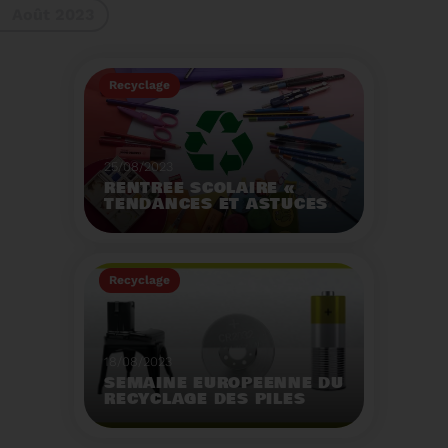
Août 2023
gestes à adopter
Recyclage
25/08/2023
RENTRÉE SCOLAIRE «
TENDANCES ET ASTUCES
»
Préservez la santé de
vos enfants et allégez
Recyclage
votre empreinte
écologique.
Voir plus
18/08/2023
SEMAINE EUROPÉENNE DU
RECYCLAGE DES PILES
2023