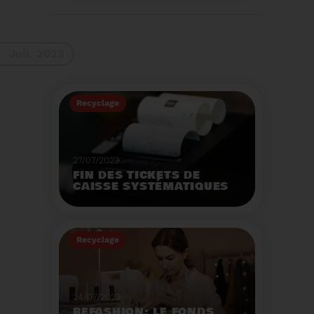
La 9ème Semaine
Européenne du
Recyclage des piles
(SERP) aura lieu du 4 au
Voir plus
10 septembre et à pour
Juil. 2023
thème :«Nos piles
usagées ne manquent
pas de ressources».
Recyclage
27/07/2023
FIN DES TICKETS DE
CAISSE SYSTÉMATIQUES
EN MAGASIN
Avec 8 mois de retard,
la fin de l'impression
Recyclage
systématique du ticket
de caisse papier
Voir plus
entrera en vigueur dès
le 1er août.
24/07/2023
REFASHION: LE FONDS