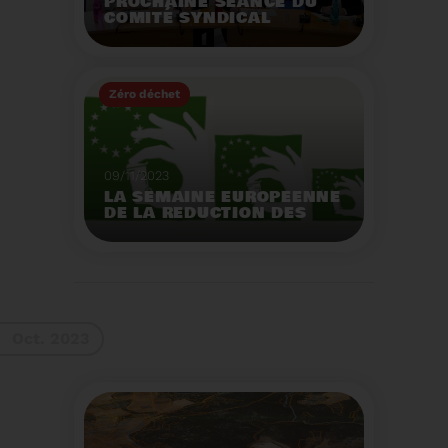
PROCHAINE SÉANCE DU
COMITÉ SYNDICAL
MERCREDI 29 NOVEMBRE
À 9 HEURES
Zéro déchet
Voir plus
09/11/2023
LA SEMAINE EUROPEENNE
DE LA REDUCTION DES
DECHETS 2023
Organisation d'actions
de sensibilisation sur la
réduction des déchets.
Voir plus
Oct. 2023