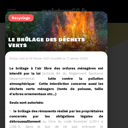
sydetom66.fr
Recyclage
LE BRÛLAGE DES DÉCHETS
VERTS
L'actu.
Article créé le 09 Février 2021
(modifié le 17 Janvier 2022)
Le brûlage à l'air libre des ordures ménagères est
interdit par la loi
(article 84 du Règlement Sanitaire
246
Départemental :
lutte contre la pollution
atmosphérique
).
Cette interdiction concerne aussi les
déchets verts ménagers (tonte de pelouse, taille
Filtres
Toute l'actu
d'arbres ornementaux etc...)
116
159
23
36
14
Seuls sont autorisés:
Zéro
Compostage
Recyclage
Energie
Reportage
1-
le brûlage des rémanents réalisé par les propriétaires
Juin 2026
déchet
concernés par les obligations légales de
débroussaillement
au titre du code forestier (L131-1 à
L136-1), dans le but de ne pas entraver le