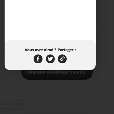
23/01/2024
RÉTROSPECTIVE 2023 DU
SYDETOM66
Rétrospective des
moments les plus
marquants de l'année
2023.
Voir plus
Vous avez aimé ? Partagez :
11/01/2024
VISITE DU PRÉFET M.
THIERRY BONNIER SUR LE
SITE ARC IRIS DU
SYDETOM66
Visite du Préfet M.
Thierry BONNIER sur le
site Arc Iris du
Sydetom66.
Voir plus
Déc. 2023