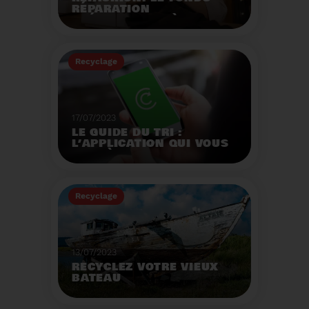
RÉPARATION
OPÉRATIONNEL À
L'AUTOMNE 2023.
Créé par la loi AGEC, le
fonds réparation a pour
Recyclage
mission d'encourager le
consommateur à
Voir plus
réparer ses vêtements
et chaussures.
17/07/2023
LE GUIDE DU TRI :
L’APPLICATION QUI VOUS
AIDE À MIEUX TRIER VOS
DÉCHETS MÊME EN
VACANCES
Recyclage
Voir plus
13/07/2023
RECYCLEZ VOTRE VIEUX
BATEAU