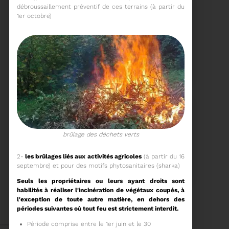
débroussaillement préventif de ces terrains (à partir du
1er octobre)
15/06/2026
COMITÉ SYNDICAL DU
SYDETOM66
Voir plus
brûlage des déchets verts
04/06/2026
2-
les brûlages liés aux activités agricoles
(à partir du 16
PRÉSENTATION DU
septembre) et pour des motifs phytosanitaires (sharka)
RAPPORT D'ACTIVITÉ
2025
Seuls les propriétaires ou leurs ayant droits sont
habilités à réaliser l'incinération de végétaux coupés, à
Téléchargez le Rapport
l'exception de toute autre matière, en dehors des
Annuel 2024
périodes suivantes où tout feu est strictement interdit.
Voir plus
Période comprise entre le 1er juin et le 30