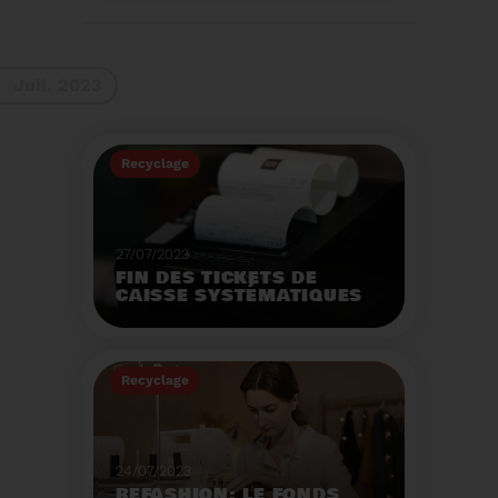
La 9ème Semaine
Européenne du
Recyclage des piles
(SERP) aura lieu du 4 au
Voir plus
10 septembre et à pour
Juil. 2023
thème :«Nos piles
usagées ne manquent
pas de ressources».
Recyclage
27/07/2023
FIN DES TICKETS DE
CAISSE SYSTÉMATIQUES
EN MAGASIN
Avec 8 mois de retard,
la fin de l'impression
Recyclage
systématique du ticket
de caisse papier
Voir plus
entrera en vigueur dès
le 1er août.
24/07/2023
REFASHION: LE FONDS