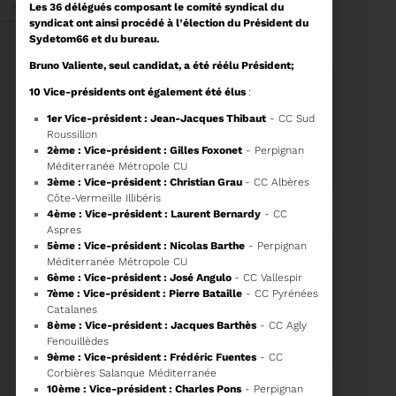
Mai 2026
Les 36 délégués composant le comité syndical du
syndicat ont ainsi procédé à l’élection du Président du
Sydetom66 et du bureau.
Bruno Valiente, seul candidat, a été réélu Président;
10 Vice-présidents ont également été élus
:
1
er
Vice-président : Jean-Jacques Thibaut
- CC Sud
Roussillon
27/05/2026
2
ème
: Vice-président : Gilles Foxonet
- Perpignan
BRUNO VALIENTE RÉÉLU
Méditerranée Métropole CU
PRÉSIDENT
3
ème
: Vice-président : Christian Grau
- CC Albères
Côte-Vermeille Illibéris
4
ème
: Vice-président : Laurent Bernardy
- CC
Élection nouvelle
Aspres
mandature (2023-
5
ème
: Vice-président : Nicolas Barthe
- Perpignan
2032)
Méditerranée Métropole CU
Voir plus
6
ème
: Vice-président : José Angulo
- CC Vallespir
7
ème
: Vice-président : Pierre Bataille
- CC Pyrénées
Catalanes
20/05/2026
8
ème
: Vice-président : Jacques Barthès
- CC Agly
COMITÉ SYNDICAL DU
Fenouillèdes
SYDETOM66
9
ème
: Vice-président : Frédéric Fuentes
- CC
Corbières Salanque Méditerranée
10
ème
: Vice-président : Charles Pons
- Perpignan
CONVOCATION ET