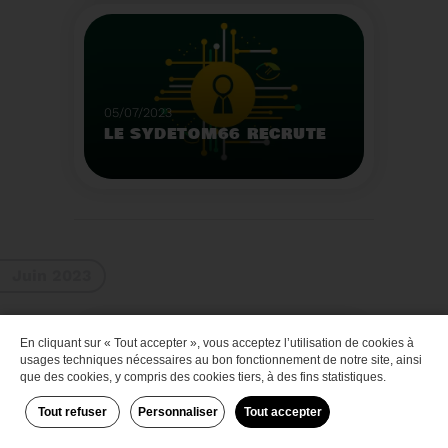
Que faire des bateaux
de plaisance en fin de
vie
Voir plus
05/07/2023
LE SYDETOM66 RECRUTE
Le Sydetom66 recrute
par voie statutaire ou
contractuelle un(e)
Adjoint(e) au Directeur
Voir plus
Général Adjoint -
Juin 2023
Services Techniques.
En cliquant sur « Tout accepter », vous acceptez l’utilisation de cookies à
Zéro déchet
usages techniques nécessaires au bon fonctionnement de notre site, ainsi
que des cookies, y compris des cookies tiers, à des fins statistiques.
Tout refuser
Personnaliser
Tout accepter
29/06/2023