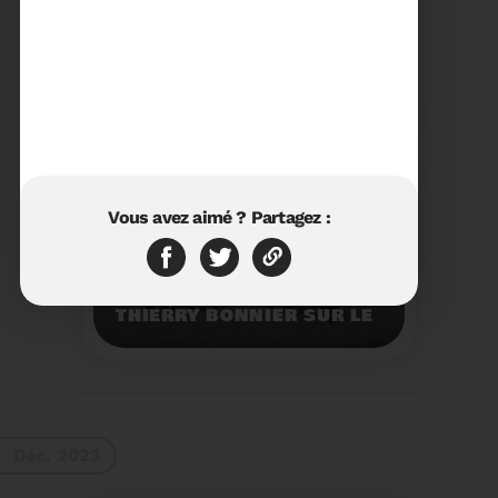
23/01/2024
RÉTROSPECTIVE 2023 DU
SYDETOM66
Rétrospective des
moments les plus
marquants de l'année
2023.
Voir plus
Vous avez aimé ? Partagez :
11/01/2024
VISITE DU PRÉFET M.
THIERRY BONNIER SUR LE
SITE ARC IRIS DU
SYDETOM66
Visite du Préfet M.
Thierry BONNIER sur le
site Arc Iris du
Sydetom66.
Voir plus
Déc. 2023