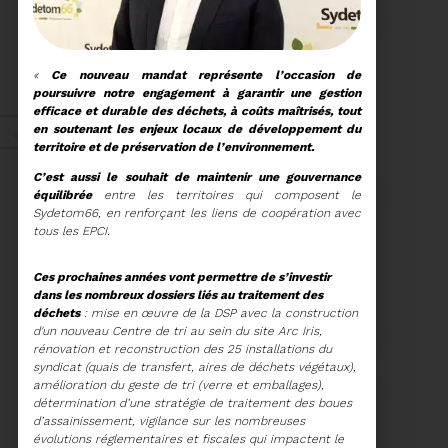
COMITÉ SYNDICAL
CONVOCATION ET
ORDRE DU JOUR DU
«
Ce nouveau mandat représente l’occasion de
COMITÉ SYNDICAL DU
poursuivre
notre engagement à garantir une gestion
MERCREDI 25 FÉVRIER A
Voir plus
efficace et durable des déchets, à coûts maîtrisés, tout
9H30
en soutenant les enjeux locaux de développement du
Janv. 2026
territoire et de préservation de l’environnement.
C’est aussi le souhait de maintenir une gouvernance
équilibrée
entre les territoires qui composent le
Energie
Sydetom66, en renforçant les liens de coopération avec
tous les EPCI.
Ces prochaines années vont permettre de s’investir
27/01/2026
dans les nombreux dossiers liés au traitement des
UN NOUVEAU PROJET
déchets
: mise en œuvre de la DSP avec la construction
POUR LE SITE ARC IRIS
d'un nouveau Centre de tri au sein du site Arc Iris,
rénovation et reconstruction des 25 installations du
syndicat (quais de transfert, aires de déchets végétaux),
amélioration du geste de tri (verre et emballages),
détermination d’une stratégie de traitement des boues
d’assainissement, vigilance sur les nombreuses
Voir plus
évolutions réglementaires et fiscales qui impactent le