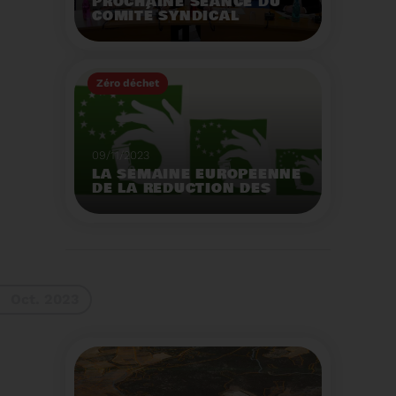
PROCHAINE SÉANCE DU
COMITÉ SYNDICAL
MERCREDI 29 NOVEMBRE
À 9 HEURES
Zéro déchet
Voir plus
09/11/2023
LA SEMAINE EUROPEENNE
DE LA REDUCTION DES
DECHETS 2023
Organisation d'actions
de sensibilisation sur la
réduction des déchets.
Voir plus
Oct. 2023