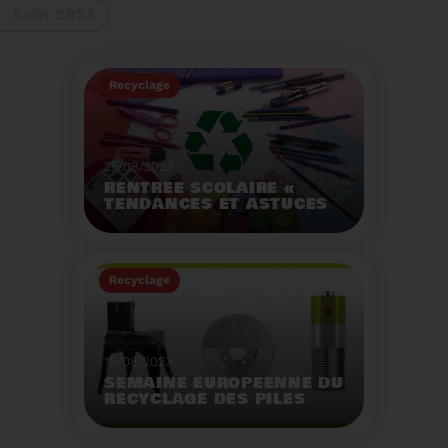
Août 2023
gestes à adopter
Recyclage
25/08/2023
RENTRÉE SCOLAIRE «
TENDANCES ET ASTUCES
»
Préservez la santé de
vos enfants et allégez
Recyclage
votre empreinte
écologique.
Voir plus
18/08/2023
SEMAINE EUROPÉENNE DU
RECYCLAGE DES PILES
2023