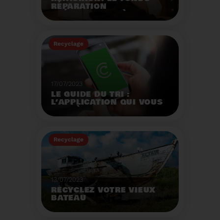
RÉPARATION
OPÉRATIONNEL À
L'AUTOMNE 2023.
Créé par la loi AGEC, le
fonds réparation a pour
Recyclage
mission d'encourager le
consommateur à
Voir plus
réparer ses vêtements
et chaussures.
17/07/2023
LE GUIDE DU TRI :
L’APPLICATION QUI VOUS
AIDE À MIEUX TRIER VOS
DÉCHETS MÊME EN
VACANCES
Recyclage
Voir plus
13/07/2023
RECYCLEZ VOTRE VIEUX
BATEAU