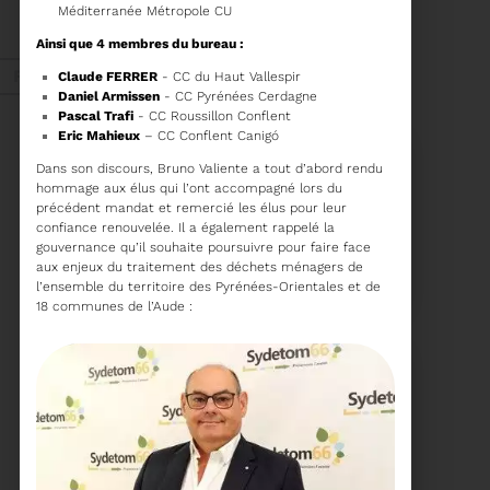
Méditerranée Métropole CU
ORDRE DU JOUR DU
COMITÉ SYNDICAL DU
Ainsi que 4 membres du bureau :
MERCREDI 27 MAI A
Voir plus
9H30
Fév. 2026
Claude FERRER
- CC du Haut Vallespir
Daniel Armissen
- CC Pyrénées Cerdagne
Pascal Trafi
- CC Roussillon Conflent
Eric Mahieux
– CC Conflent Canigó
Recyclage
Dans son discours, Bruno Valiente a tout d’abord rendu
hommage aux élus qui l’ont accompagné lors du
précédent mandat et remercié les élus pour leur
confiance renouvelée. Il a également rappelé la
18/02/2026
gouvernance qu’il souhaite poursuivre pour faire face
COMMUNIQUÉ DE PRESSE
aux enjeux du traitement des déchets ménagers de
l’ensemble du territoire des Pyrénées-Orientales et de
18 communes de l’Aude :
Tempête Nils - Gestion
des déchets végétaux
Voir plus
11/02/2026
PROCHAINE SÉANCE DU