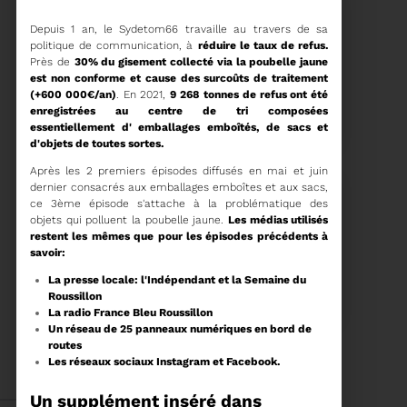
Depuis 1 an, le Sydetom66 travaille au travers de sa
politique de communication, à
réduire le taux de refus.
Près de
30% du gisement collecté via la poubelle jaune
est non conforme et cause des surcoûts de traitement
15/06/2026
(+600 000€/an)
. En 2021,
9 268 tonnes de refus ont été
COMITÉ SYNDICAL DU
enregistrées au centre de tri composées
SYDETOM66
essentiellement d' emballages emboîtés, de sacs et
d'objets de toutes sortes.
Après les 2 premiers épisodes diffusés en mai et juin
dernier consacrés aux emballages emboîtes et aux sacs,
ce 3ème épisode s'attache à la problématique des
Voir plus
objets qui polluent la poubelle jaune.
Les médias utilisés
restent les mêmes que pour les épisodes précédents à
savoir:
04/06/2026
La presse locale: l'Indépendant et la Semaine du
PRÉSENTATION DU
RAPPORT D'ACTIVITÉ
Roussillon
2025
La radio France Bleu Roussillon
Un réseau de 25 panneaux numériques en bord de
routes
Téléchargez le Rapport
Les réseaux sociaux Instagram et Facebook.
Annuel 2024
Voir plus
Un supplément inséré dans