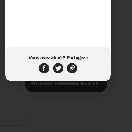
23/01/2024
RÉTROSPECTIVE 2023 DU
SYDETOM66
Rétrospective des
moments les plus
marquants de l'année
2023.
Voir plus
Vous avez aimé ? Partagez :
11/01/2024
VISITE DU PRÉFET M.
THIERRY BONNIER SUR LE
SITE ARC IRIS DU
SYDETOM66
Visite du Préfet M.
Thierry BONNIER sur le
site Arc Iris du
Sydetom66.
Voir plus
Déc. 2023