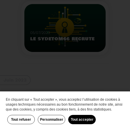
Que faire des bateaux
de plaisance en fin de
vie
Voir plus
05/07/2023
LE SYDETOM66 RECRUTE
Le Sydetom66 recrute
par voie statutaire ou
contractuelle un(e)
Adjoint(e) au Directeur
Voir plus
Général Adjoint -
Juin 2023
Services Techniques.
En cliquant sur « Tout accepter », vous acceptez l’utilisation de cookies à
Zéro déchet
usages techniques nécessaires au bon fonctionnement de notre site, ainsi
que des cookies, y compris des cookies tiers, à des fins statistiques.
Tout refuser
Personnaliser
Tout accepter
29/06/2023