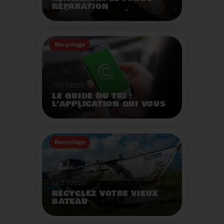
RÉPARATION
OPÉRATIONNEL À
L'AUTOMNE 2023.
Créé par la loi AGEC, le
fonds réparation a pour
Recyclage
mission d'encourager le
consommateur à
Voir plus
réparer ses vêtements
et chaussures.
17/07/2023
LE GUIDE DU TRI :
L’APPLICATION QUI VOUS
AIDE À MIEUX TRIER VOS
DÉCHETS MÊME EN
VACANCES
Recyclage
Voir plus
13/07/2023
RECYCLEZ VOTRE VIEUX
BATEAU