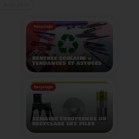
Août 2023
gestes à adopter
Recyclage
25/08/2023
RENTRÉE SCOLAIRE «
TENDANCES ET ASTUCES
»
Préservez la santé de
vos enfants et allégez
Recyclage
votre empreinte
écologique.
Voir plus
18/08/2023
SEMAINE EUROPÉENNE DU
RECYCLAGE DES PILES
2023