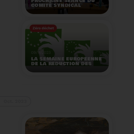
PROCHAINE SÉANCE DU
COMITÉ SYNDICAL
MERCREDI 29 NOVEMBRE
À 9 HEURES
Zéro déchet
Voir plus
09/11/2023
LA SEMAINE EUROPEENNE
DE LA REDUCTION DES
DECHETS 2023
Organisation d'actions
de sensibilisation sur la
réduction des déchets.
Voir plus
Oct. 2023