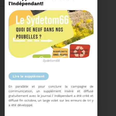
Mai 2026
l'Indépendant!
27/05/2026
BRUNO VALIENTE RÉÉLU
PRÉSIDENT
Sydetom66
Élection nouvelle
mandature (2023-
2032)
lire le supplément
Voir plus
En parallèle et pour conclure la campagne de
communication, un supplément inséré et diffusé
20/05/2026
gratuitement avec le journal l' Indépendant a été créé et
COMITÉ SYNDICAL DU
SYDETOM66
diffusé fin octobre​, un large volet sur les erreurs de tri y
a été développé.
CONVOCATION ET