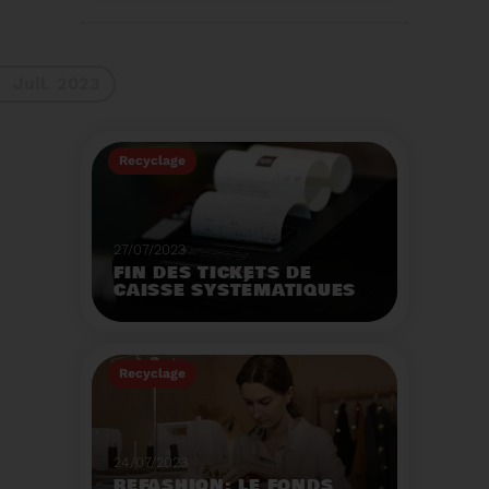
La 9ème Semaine
Européenne du
Recyclage des piles
(SERP) aura lieu du 4 au
Voir plus
10 septembre et à pour
Juil. 2023
thème :«Nos piles
usagées ne manquent
pas de ressources».
Recyclage
27/07/2023
FIN DES TICKETS DE
CAISSE SYSTÉMATIQUES
EN MAGASIN
Avec 8 mois de retard,
la fin de l'impression
Recyclage
systématique du ticket
de caisse papier
Voir plus
entrera en vigueur dès
le 1er août.
24/07/2023
REFASHION: LE FONDS