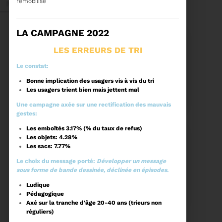
remobilise
Mai 2026
LA CAMPAGNE 2022
LES ERREURS DE TRI
Le constat:
27/05/2026
Bonne implication des usagers vis à vis du tri
BRUNO VALIENTE RÉÉLU
Les usagers trient bien mais jettent mal
PRÉSIDENT
Une campagne axée sur une rectification des mauvais
gestes:
Élection nouvelle
Les emboîtés 3.17% (% du taux de refus)
mandature (2023-
Les objets: 4.28%
2032)
Les sacs: 7.77%
Voir plus
Le choix du message porté:
Développer un message
sous forme de bande dessinée, déclinée en épisodes
.
20/05/2026
COMITÉ SYNDICAL DU
Ludique
SYDETOM66
Pédagogique
Axé sur la tranche d'âge 20-40 ans (trieurs non
réguliers)
CONVOCATION ET