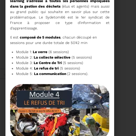
learning s'adresse à toutes les personnes impliquées
dans la gestion des déchets
(élus et agents) mais aussi
au grand public qui souhaite en savoir plus sur cette
problématique. Le Sydetom66 est le 1er syndicat de
France à proposer ce type d'information et
28/10/2025
d'apprentissage.
PROCHAINE SÉANCE DU
COMITÉ SYNDICAL
Il est
composé de 5 modules
, chacun découpé en
sessions pour une durée totale de 50'42 min
Module 1:
Le verre
(6 sessions)
CONVOCATION ET
ORDRE DU JOUR DU
Module 2:
La collecte sélective
(5 sessions)
COMITÉ SYNDICAL DU
Module 3:
Le Centre de Tri
(5 sessions)
MERCREDI 5 NOVEMBRE
Voir plus
Module 4:
Le refus de tri
(5 sessions)
A 9H30
Juil. 2025
Module 5:
La communication
(2 sessions).
22/07/2025
LE BROYEUR FORESTIER :
UNE RÉPONSE INNOVANTE