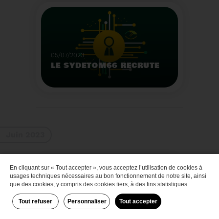
Que faire des bateaux
de plaisance en fin de
vie
Voir plus
05/07/2023
LE SYDETOM66 RECRUTE
Le Sydetom66 recrute
par voie statutaire ou
contractuelle un(e)
Adjoint(e) au Directeur
Voir plus
Général Adjoint -
Juin 2023
Services Techniques.
En cliquant sur « Tout accepter », vous acceptez l’utilisation de cookies à
Zéro déchet
usages techniques nécessaires au bon fonctionnement de notre site, ainsi
que des cookies, y compris des cookies tiers, à des fins statistiques.
Tout refuser
Personnaliser
Tout accepter
29/06/2023