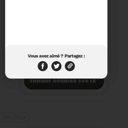
23/01/2024
RÉTROSPECTIVE 2023 DU
SYDETOM66
Rétrospective des
moments les plus
marquants de l'année
2023.
Voir plus
Vous avez aimé ? Partagez :
11/01/2024
VISITE DU PRÉFET M.
THIERRY BONNIER SUR LE
SITE ARC IRIS DU
SYDETOM66
Visite du Préfet M.
Thierry BONNIER sur le
site Arc Iris du
Sydetom66.
Voir plus
Déc. 2023