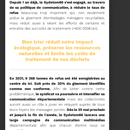
Depuis 1 an déjà, le Sydetom66 s'est engagé, au travers
de sa politique de communication, à réduire le taux de
refus
beaucoup trop important qui, non seulement
pollue le gisement d'emballages ménagers recyclables,
mais réduit aussi à néant les efforts de certains et
15/06/2026
entraîne des surcoûts de traitement (+600 000€/an).
COMITÉ SYNDICAL DU
SYDETOM66
Bien trier réduit notre impact
écologique, préserve les ressources
naturelles et limite les coûts de
traitement de nos déchets
Voir plus
En 2021, 9 268 tonnes de refus ont été enregistrées au
centre de tri. Soit près de 30% du gisement identifiés
04/06/2026
comme non conforme.
Afin de lutter contre cette
PRÉSENTATION DU
problématique,
le syndicat va poursuivre et intensifier sa
RAPPORT D'ACTIVITÉ
2025
communication départementale
mais les collectivités
auront
aussi un rôle à jouer en relayant auprès de tous
leurs foyers les messages portés.
Dès le 25 mai prochain
Téléchargez le Rapport
et jusqu'à la fin de l'année, le Sydetom66 lancera une
Annuel 2024
large campagne de communication multimédias
départementale afin que chacun d'entre nous se
Voir plus