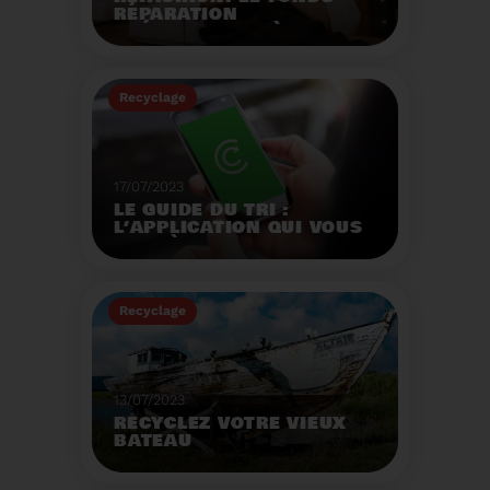
RÉPARATION
OPÉRATIONNEL À
L'AUTOMNE 2023.
Créé par la loi AGEC, le
fonds réparation a pour
Recyclage
mission d'encourager le
consommateur à
Voir plus
réparer ses vêtements
et chaussures.
17/07/2023
LE GUIDE DU TRI :
L’APPLICATION QUI VOUS
AIDE À MIEUX TRIER VOS
DÉCHETS MÊME EN
VACANCES
Recyclage
Voir plus
13/07/2023
RECYCLEZ VOTRE VIEUX
BATEAU