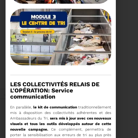
DU SYDETOM66 POUR LES
TERRITOIRES
Démonstration de
broyeur forestier mobile
Recyclage
à la déchèterie de
Matemale.
Voir plus
02/07/2025
VIVE LES VACANCES...PAS
POUR LES DÉCHETS !
LES COLLECTIVITÉS RELAIS DE
Voir plus
L'OPÉRATION: Service
Juin 2025
communication
En
parallèle,
le kit de communication
traditionnellement
mis à disposition des collectivités adhérentes et des
Ambassadeurs du Tri,
sera mis à jour avec ces nouveaux
visuels et tous les outils développés autour de cette
nouvelle campagne.
Ce complément, permettra de
porter la sensibilisation aux erreurs de tri au plus près