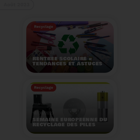
Août 2023
gestes à adopter
Recyclage
25/08/2023
RENTRÉE SCOLAIRE «
TENDANCES ET ASTUCES
»
Préservez la santé de
vos enfants et allégez
Recyclage
votre empreinte
écologique.
Voir plus
18/08/2023
SEMAINE EUROPÉENNE DU
RECYCLAGE DES PILES
2023