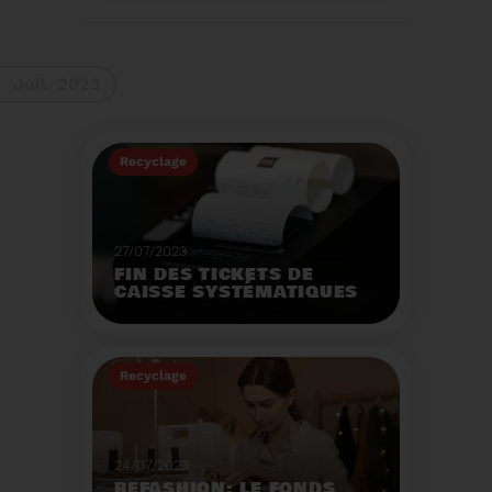
La 9ème Semaine
Européenne du
Recyclage des piles
(SERP) aura lieu du 4 au
Voir plus
10 septembre et à pour
Juil. 2023
thème :«Nos piles
usagées ne manquent
pas de ressources».
Recyclage
27/07/2023
FIN DES TICKETS DE
CAISSE SYSTÉMATIQUES
EN MAGASIN
Avec 8 mois de retard,
la fin de l'impression
Recyclage
systématique du ticket
de caisse papier
Voir plus
entrera en vigueur dès
le 1er août.
24/07/2023
REFASHION: LE FONDS