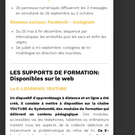
d'année ne perdez pas
vos bons réflexes,
25 panneaux numériques diffuseront les 3 messages
pensez à trier vos
Voir plus
en simultané du 26 septembre au 2 octobre.
déchets.
Nov. 2025
Réseaux sociaux: Facebook - Instagram
Du 25 mai à fin décembre, séquencé par
thématiques: les emboîtés puis les sacs et enfin les
objets
De juillet à mi-septembre: consignes de tri
multilingue en direction des touristes.
17/11/2025
PROCHAINE SÉANCE DU
LES SUPPORTS DE FORMATION:
COMITÉ SYNDICAL
Disponibles sur le web
Le E-LEARNING: YOUTUBE
CONVOCATION ET
ORDRE DU JOUR DU
Un dispositif d'apprentissage
à distance et en ligne a été
COMITÉ SYNDICAL DU
créé, Il consiste à mettre à disposition sur la chaîne
MERCREDI 3 DÉCEMBRE
Voir plus
A 9H30
YOUTUBE du Sydetom66, des modules de formation qui
Oct. 2025
délivrent un contenu pédagogique
. Ces modules,
accessibles via les téléphones, tablettes ou ordinateurs
traitent tous les aspects de la collecte sélective et
notamment la problématique du refus de tri.
Ce E-