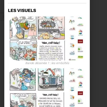
ORDRE DU JOUR DU
COMITÉ SYNDICAL DU
LES VISUELS
MERCREDI 27 MAI A
Voir plus
9H30
Fév. 2026
Recyclage
18/02/2026
COMMUNIQUÉ DE PRESSE
Bande déssinée 1 : les emboîtés
Tempête Nils - Gestion
des déchets végétaux
Voir plus
11/02/2026
PROCHAINE SÉANCE DU