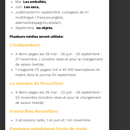
Mai:
Les emboîtés,
Juin:
Les sacs,
22/01/2026
Juillet/août/mi-septembre: consignes de tri
PROCHAINE SÉANCE DU
multilingue ( français,anglais,
COMITÉ SYNDICAL
allemand,espagnol,catalan),
Septembre: l
es objets.
CONVOCATION ET
Plusieurs médias seront utilisés:
ORDRE DU JOUR DU
COMITÉ SYNDICAL DU
L'Indépendant:
MERCREDI 28 JANVIER
Voir plus
A 9H30
4 demi-pages les 29 mai - 26 juin - 25 septembre -
Déc. 2025
27 novembre. ( octobre réservé pour le changement
de saison textile),
1 magazine (12 pages) tiré à 45 000 exemplaires et
inséré dans le journal fin septembre.
Recyclage
La semaine du Roussillon:
4 demi-pages les 25 mai - 22 juin - 28 septembre -
23 novembre (octobre réservé pour le changement
18/12/2025
de saison textile).
COMMENT TRIER VOS
DÉCHETS PENDANT LES
France Bleu Roussillon:
FÊTES
2 émissions radio, 1 en juin et 1 en novembre.
Pendant les fêtes de fin
Panneaux numériques bords de route: