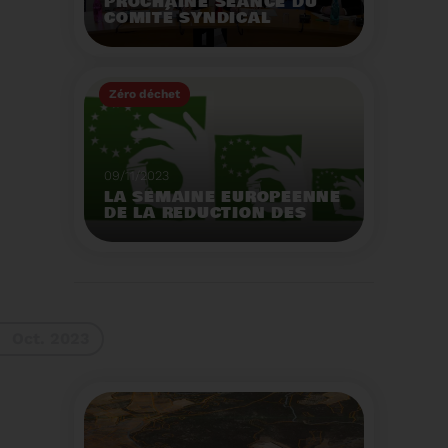
PROCHAINE SÉANCE DU
COMITÉ SYNDICAL
MERCREDI 29 NOVEMBRE
À 9 HEURES
Zéro déchet
Voir plus
09/11/2023
LA SEMAINE EUROPEENNE
DE LA REDUCTION DES
DECHETS 2023
Organisation d'actions
de sensibilisation sur la
réduction des déchets.
Voir plus
Oct. 2023