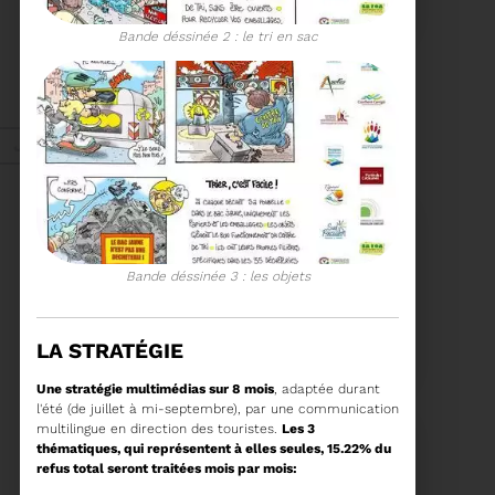
COMITÉ SYNDICAL
Bande déssinée 2 : le tri en sac
CONVOCATION ET
ORDRE DU JOUR DU
COMITÉ SYNDICAL DU
MERCREDI 25 FÉVRIER A
Voir plus
9H30
Janv. 2026
Energie
Bande déssinée 3 : les objets
27/01/2026
UN NOUVEAU PROJET
LA STRATÉGIE
POUR LE SITE ARC IRIS
Une stratégie multimédias sur 8 mois
, adaptée durant
l'été (de juillet à mi-septembre), par une communication
multilingue en direction des touristes.
Les 3
thématiques, qui représentent à elles seules, 15.22% du
refus total seront traitées mois par mois:
Voir plus