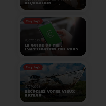
RÉPARATION
OPÉRATIONNEL À
L'AUTOMNE 2023.
Créé par la loi AGEC, le
fonds réparation a pour
Recyclage
mission d'encourager le
consommateur à
Voir plus
réparer ses vêtements
et chaussures.
17/07/2023
LE GUIDE DU TRI :
L’APPLICATION QUI VOUS
AIDE À MIEUX TRIER VOS
DÉCHETS MÊME EN
VACANCES
Recyclage
Voir plus
13/07/2023
RECYCLEZ VOTRE VIEUX
BATEAU