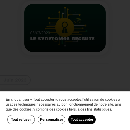
Que faire des bateaux
de plaisance en fin de
vie
Voir plus
05/07/2023
LE SYDETOM66 RECRUTE
Le Sydetom66 recrute
par voie statutaire ou
contractuelle un(e)
Adjoint(e) au Directeur
Voir plus
Général Adjoint -
Juin 2023
Services Techniques.
En cliquant sur « Tout accepter », vous acceptez l’utilisation de cookies à
Zéro déchet
usages techniques nécessaires au bon fonctionnement de notre site, ainsi
que des cookies, y compris des cookies tiers, à des fins statistiques.
Tout refuser
Personnaliser
Tout accepter
29/06/2023