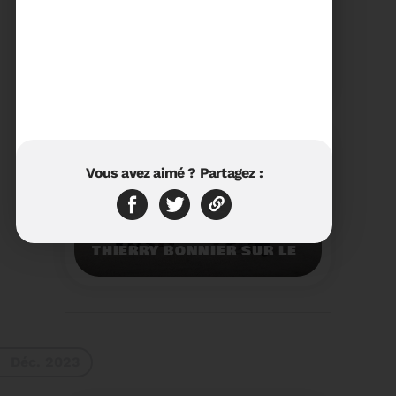
23/01/2024
RÉTROSPECTIVE 2023 DU
SYDETOM66
Rétrospective des
moments les plus
marquants de l'année
2023.
Voir plus
Vous avez aimé ? Partagez :
11/01/2024
VISITE DU PRÉFET M.
THIERRY BONNIER SUR LE
SITE ARC IRIS DU
SYDETOM66
Visite du Préfet M.
Thierry BONNIER sur le
site Arc Iris du
Sydetom66.
Voir plus
Déc. 2023