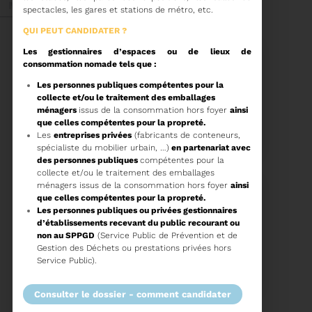
Mai 2026
spectacles, les gares et stations de métro, etc.
QUI PEUT CANDIDATER
Les gestionnaires d’espaces ou de lieux de
consommation nomade tels que :
Les personnes publiques compétentes pour la
collecte et/ou le traitement des emballages
ménagers
issus de la consommation hors foyer
ainsi
27/05/2026
que celles compétentes pour la propreté.
BRUNO VALIENTE RÉÉLU
PRÉSIDENT
Les
entreprises privées
(fabricants de conteneurs,
spécialiste du mobilier urbain, …)
en partenariat avec
des personnes publiques
compétentes pour la
collecte et/ou le traitement des emballages
Élection nouvelle
mandature (2023-
ménagers issus de la consommation hors foyer
ainsi
2032)
que celles compétentes pour la propreté.
Voir plus
Les personnes publiques ou privées gestionnaires
d’établissements recevant du public
recourant ou
non au SPPGD
(Service Public de Prévention et de
20/05/2026
Gestion des Déchets ou prestations privées hors
COMITÉ SYNDICAL DU
Service Public).
SYDETOM66
consulter le dossier - comment candidater
CONVOCATION ET