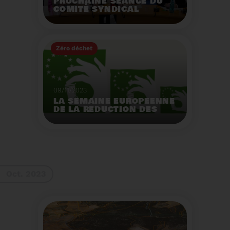
PROCHAINE SÉANCE DU
COMITÉ SYNDICAL
MERCREDI 29 NOVEMBRE
À 9 HEURES
Zéro déchet
Voir plus
09/11/2023
LA SEMAINE EUROPEENNE
DE LA REDUCTION DES
DECHETS 2023
Organisation d'actions
de sensibilisation sur la
réduction des déchets.
Voir plus
Oct. 2023