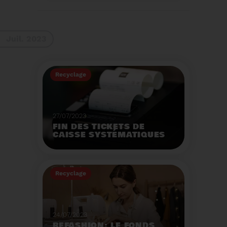
La 9ème Semaine
Européenne du
Recyclage des piles
(SERP) aura lieu du 4 au
Voir plus
10 septembre et à pour
Juil. 2023
thème :«Nos piles
usagées ne manquent
pas de ressources».
Recyclage
27/07/2023
FIN DES TICKETS DE
CAISSE SYSTÉMATIQUES
EN MAGASIN
Avec 8 mois de retard,
la fin de l'impression
Recyclage
systématique du ticket
de caisse papier
Voir plus
entrera en vigueur dès
le 1er août.
24/07/2023
REFASHION: LE FONDS