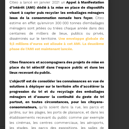
Citeo a lancé en janvier 2021 un
Appel à Manifestation
d’Intérêt (AMI) dédié à la mise en place de dispositifs
visant à capter puis recycler les emballages ménagers
issus de la consommation nomade hors foyer.
Citeo
estime en effet qu'environ 300 000 tonnes d'emballages
15/06/2026
ménagers sont jetées ou triées chaque année dans des
COMITÉ SYNDICAL DU
centaines de milliers de lieux, publics ou privés,
SYDETOM66
disséminés sur le territoire.
Une enveloppe globale de
9,5 millions d’euros est allouée à cet AMI. La deuxième
phase de l'AMI est maintenant lancée.
Citeo financera et accompagnera des projets de mise en
place du tri sélectif dans l’espace public et dans les
Voir plus
lieux recevant du public.
L’objectif est de consolider les connaissances en vue de
04/06/2026
solutions à déployer sur le territoire afin d’accélérer la
PRÉSENTATION DU
progression du tri et du recyclage des emballages
RAPPORT D'ACTIVITÉ
ménagers et d’assurer la continuité du geste de tri
2025
partout, en toutes circonstances, pour les citoyens-
consommateurs,
qu’ils soient dans la rue, les parcs et
Téléchargez le Rapport
jardins, sur les plages, les ports de plaisance, et dans les
Annuel 2024
établissements recevant du public comme par exemple
les cinémas, les centres commerciaux, les aéroports,
Voir plus
les stades, les parcs des expositions, les salles de