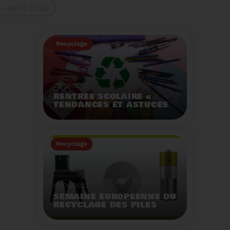
Août 2023
gestes à adopter
Recyclage
25/08/2023
RENTRÉE SCOLAIRE «
TENDANCES ET ASTUCES
»
Préservez la santé de
vos enfants et allégez
Recyclage
votre empreinte
écologique.
Voir plus
18/08/2023
SEMAINE EUROPÉENNE DU
RECYCLAGE DES PILES
2023