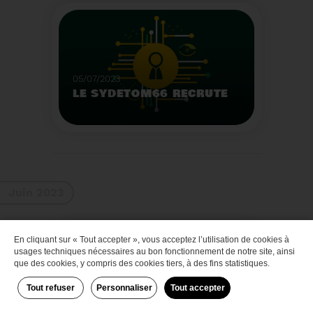
Que faire des bateaux
de plaisance en fin de
vie
Voir plus
05/07/2023
LE SYDETOM66 RECRUTE
Le Sydetom66 recrute
par voie statutaire ou
contractuelle un(e)
Adjoint(e) au Directeur
Voir plus
Général Adjoint -
Juin 2023
Services Techniques.
En cliquant sur « Tout accepter », vous acceptez l’utilisation de cookies à
Zéro déchet
usages techniques nécessaires au bon fonctionnement de notre site, ainsi
que des cookies, y compris des cookies tiers, à des fins statistiques.
Tout refuser
Personnaliser
Tout accepter
29/06/2023