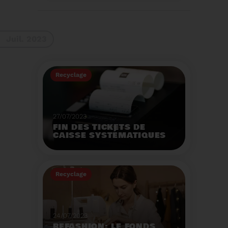
La 9ème Semaine
Européenne du
Recyclage des piles
(SERP) aura lieu du 4 au
Voir plus
10 septembre et à pour
Juil. 2023
thème :«Nos piles
usagées ne manquent
pas de ressources».
Recyclage
27/07/2023
FIN DES TICKETS DE
CAISSE SYSTÉMATIQUES
EN MAGASIN
Avec 8 mois de retard,
la fin de l'impression
Recyclage
systématique du ticket
de caisse papier
Voir plus
entrera en vigueur dès
le 1er août.
24/07/2023
REFASHION: LE FONDS