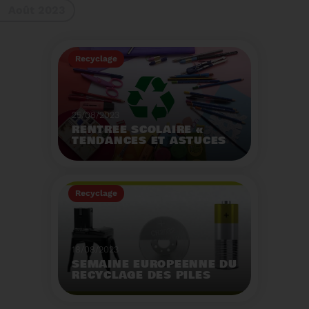
Août 2023
gestes à adopter
Recyclage
25/08/2023
RENTRÉE SCOLAIRE «
TENDANCES ET ASTUCES
»
Préservez la santé de
vos enfants et allégez
Recyclage
votre empreinte
écologique.
Voir plus
18/08/2023
SEMAINE EUROPÉENNE DU
RECYCLAGE DES PILES
2023