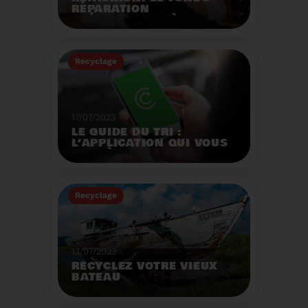
RÉPARATION
OPÉRATIONNEL À
L'AUTOMNE 2023.
Créé par la loi AGEC, le
fonds réparation a pour
Recyclage
mission d'encourager le
consommateur à
Voir plus
réparer ses vêtements
et chaussures.
17/07/2023
LE GUIDE DU TRI :
L’APPLICATION QUI VOUS
AIDE À MIEUX TRIER VOS
DÉCHETS MÊME EN
VACANCES
Recyclage
Voir plus
13/07/2023
RECYCLEZ VOTRE VIEUX
BATEAU