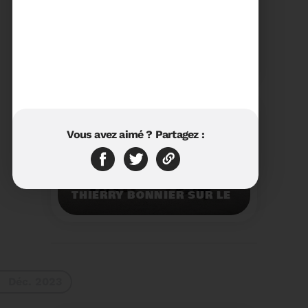
23/01/2024
RÉTROSPECTIVE 2023 DU
SYDETOM66
Rétrospective des
moments les plus
marquants de l'année
2023.
Voir plus
Vous avez aimé ? Partagez :
11/01/2024
VISITE DU PRÉFET M.
THIERRY BONNIER SUR LE
SITE ARC IRIS DU
SYDETOM66
Visite du Préfet M.
Thierry BONNIER sur le
site Arc Iris du
Sydetom66.
Voir plus
Déc. 2023