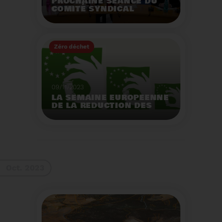
PROCHAINE SÉANCE DU
COMITÉ SYNDICAL
MERCREDI 29 NOVEMBRE
À 9 HEURES
Zéro déchet
Voir plus
09/11/2023
LA SEMAINE EUROPEENNE
DE LA REDUCTION DES
DECHETS 2023
Organisation d'actions
de sensibilisation sur la
réduction des déchets.
Voir plus
Oct. 2023