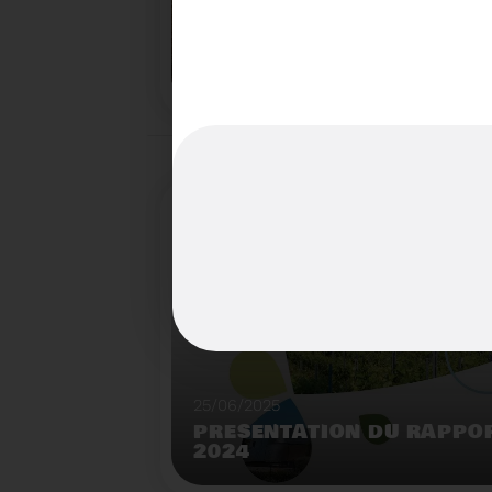
22/07/2025
LE BROYEUR FORESTIER : 
INNOVANTE DU SYDETOM6
TERRITOIRES
Démonstration de broyeur forestier mobile à l
déchèterie de Matemale.
25/06/2025
PRÉSENTATION DU RAPPOR
2024