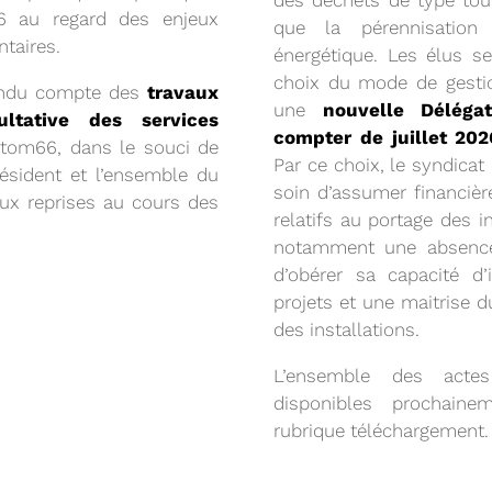
des déchets de type tout
6 au regard des enjeux
que la pérennisation 
taires.
énergétique. Les élus s
choix du mode de gestio
rendu compte des
travaux
une
nouvelle Déléga
ltative des services
compter de juillet 202
etom66, dans le souci de
Par ce choix, le syndicat
ésident et l’ensemble du
soin d’assumer financiè
eux reprises au cours des
20/05/2026
relatifs au portage des i
RÉSIDENT
COMITÉ SYNDICA
notamment une absence
d’obérer sa capacité d’
projets et une maitrise 
CONVOCATION ET ORDRE DU JO
des installations.
SYNDICAL DU MERCREDI 27 MAI 
Voir plus
L’ensemble des acte
disponibles prochain
rubrique téléchargement.