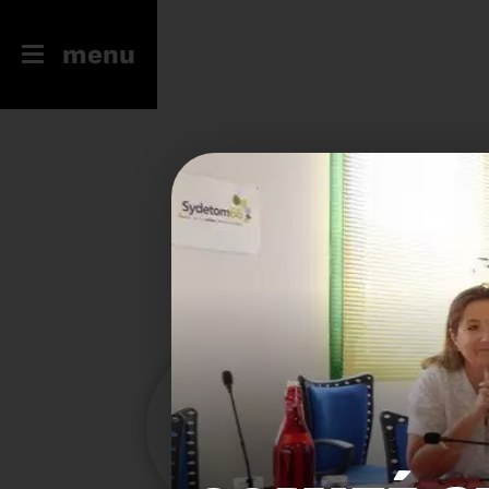
menu
246
23
Filtres
Toute l'actu
Compostage