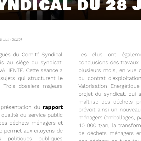
YNDICAL DU 28 
05 Juin 2025)
égués du Comité Syndical
Les élus ont égaleme
s au siège du syndicat,
conclusions des travau
VALIENTE. Cette séance a
plusieurs mois, en vue 
sujets qui structurent le
du contrat d’exploitatio
 Trois dossiers majeurs
Valorisation Energétiq
projet du syndicat, qui 
04/06/2026
DETOM66
PRÉSENTATION DU
maîtrise des déchets p
2025
a présentation du
rapport
prévoit ainsi un nouveau
a qualité du service public
ménagers (emballages, pa
 des déchets ménagers et
40 000 t/an, la transform
Téléchargez le Rapport Annuel 
c permet aux citoyens de
de déchets ménagers en 
s politiques publiques
Voir plus