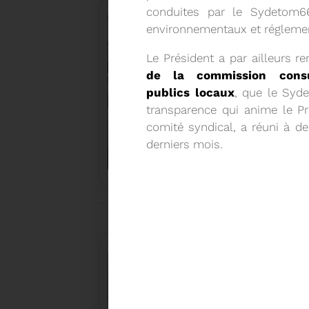
conduites par le Sydetom6
environnementaux et réglemen
Le Président a par ailleurs 
de la commission consu
publics locaux
, que le Syd
transparence qui anime le Pr
comité syndical, a réuni à d
27/05/2026
derniers mois.
BRUNO VALIENTE RÉÉLU P
Élection nouvelle mandature (2023- 2032)