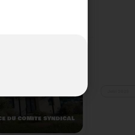
S...PAS POUR LES
Voir plus
Juin 2025
E DU COMITÉ SYNDICAL