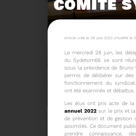
COMITÉ S
Article créé le 28 Juin 2023
(modifié le 
Le mercredi 28 juin, les dél
du Sydetom66 se sont réuni
sous la présidence de Bruno 
permis de délibérer sur des 
fonctionnement du syndicat.
ont été examinés et débattus.
15/06/2026
COMITÉ SYNDICAL DU SY
Les élus ont pris acte de l
annuel 2022
sur le prix et l
de prévention et de gestion
assimilés. Ce document publi
prendre connaissance, de