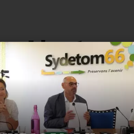
L'actu.
159
116
Recyclage
Zéro déchet