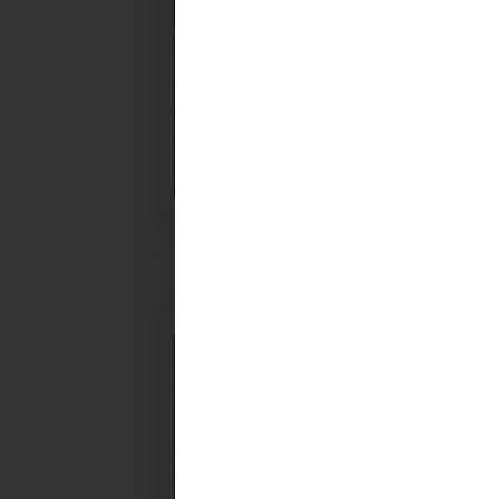
28/10/2025
PROCHAINE SÉANCE DU C
CONVOCATION ET ORDRE DU JOUR DU COMITÉ
SYNDICAL DU MERCREDI 5 NOVEMBRE A 9H30