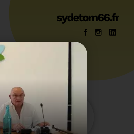
sydetom66.fr
14
36
Energie
Reportage