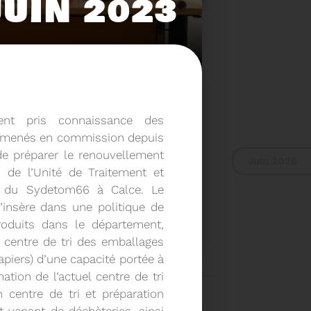
JUIN 2023
nt pris connaissance des
x menés en commission depuis
de préparer le renouvellement
Juin 2026
n de l’Unité de Traitement et
ue du Sydetom66 à Calce. Le
s’insère dans une politique de
 RAPPORT D'ACTIVITÉ
roduits dans le département,
 centre de tri des emballages
piers) d’une capacité portée à
ation de l’actuel centre de tri
2024
centre de tri et préparation
Voir plus