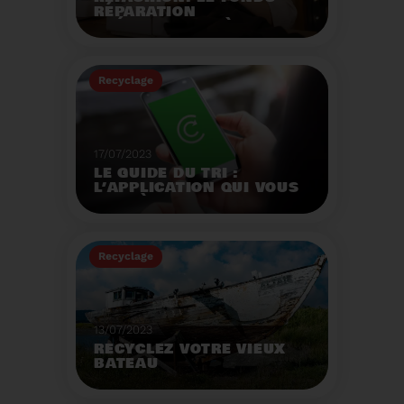
RÉPARATION
OPÉRATIONNEL À
L'AUTOMNE 2023.
Créé par la loi AGEC, le
fonds réparation a pour
Recyclage
mission d'encourager le
consommateur à
Voir plus
réparer ses vêtements
et chaussures.
17/07/2023
LE GUIDE DU TRI :
L’APPLICATION QUI VOUS
AIDE À MIEUX TRIER VOS
DÉCHETS MÊME EN
VACANCES
Recyclage
Voir plus
13/07/2023
RECYCLEZ VOTRE VIEUX
BATEAU