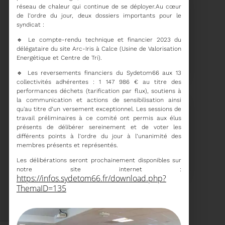
réseau de chaleur qui continue de se déployer.Au cœur
de l’ordre du jour, deux dossiers importants pour le
syndicat :
🔹 Le compte-rendu technique et financier 2023 du
délégataire du site Arc-Iris à Calce (Usine de Valorisation
15/06/2026
COMITÉ SYNDICAL DU
Energétique et Centre de Tri).
SYDETOM66
🔹 Les reversements financiers du Sydetom66 aux 13
collectivités adhérentes : 1 147 986 € au titre des
performances déchets (tarification par flux), soutiens à
la communication et actions de sensibilisation ainsi
qu'au titre d’un versement exceptionnel. Les sessions de
travail préliminaires à ce comité ont permis aux élus
Voir plus
présents de délibérer sereinement et de voter les
différents points à l’ordre du jour à l’unanimité des
membres présents et représentés.
04/06/2026
PRÉSENTATION DU
Les délibérations seront prochainement disponibles sur
RAPPORT D'ACTIVITÉ
notre site internet :
2025
https://infos.sydetom66.fr/download.php
ThemaID=135
Téléchargez le Rapport
Annuel 2024
Voir plus