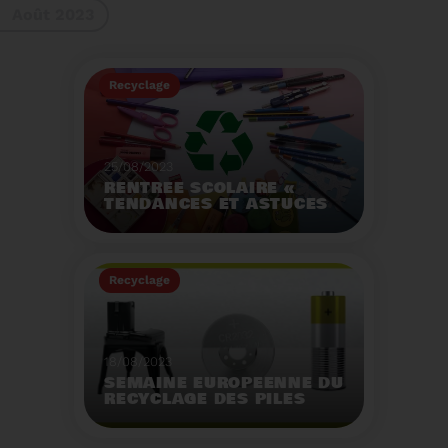
Août 2023
gestes à adopter
Recyclage
25/08/2023
RENTRÉE SCOLAIRE «
TENDANCES ET ASTUCES
»
Préservez la santé de
vos enfants et allégez
Recyclage
votre empreinte
écologique.
Voir plus
18/08/2023
SEMAINE EUROPÉENNE DU
RECYCLAGE DES PILES
2023