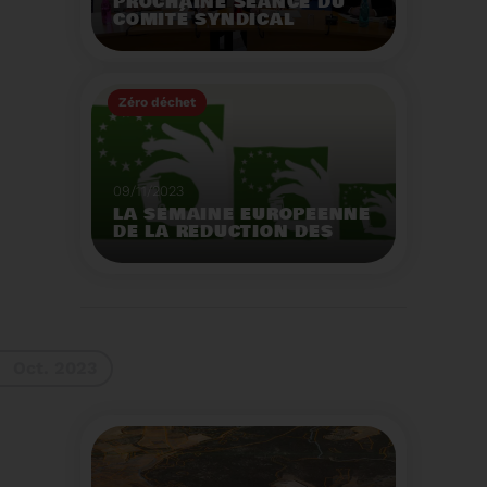
PROCHAINE SÉANCE DU
COMITÉ SYNDICAL
MERCREDI 29 NOVEMBRE
À 9 HEURES
Zéro déchet
Voir plus
09/11/2023
LA SEMAINE EUROPEENNE
DE LA REDUCTION DES
DECHETS 2023
Organisation d'actions
de sensibilisation sur la
réduction des déchets.
Voir plus
Oct. 2023