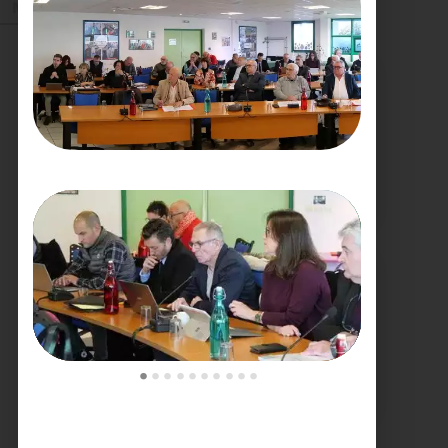
Mai 2026
27/05/2026
BRUNO VALIENTE RÉÉLU
PRÉSIDENT
Élection nouvelle
mandature (2023-
2032)
Voir plus
20/05/2026
•
•
•
•
•
•
•
•
•
•
COMITÉ SYNDICAL DU
SYDETOM66
CONVOCATION ET