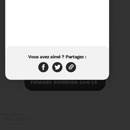
23/01/2024
RÉTROSPECTIVE 2023 DU
SYDETOM66
Rétrospective des
moments les plus
marquants de l'année
2023.
Voir plus
Vous avez aimé ? Partagez :
11/01/2024
VISITE DU PRÉFET M.
THIERRY BONNIER SUR LE
SITE ARC IRIS DU
SYDETOM66
Visite du Préfet M.
Thierry BONNIER sur le
site Arc Iris du
Sydetom66.
Voir plus
Déc. 2023