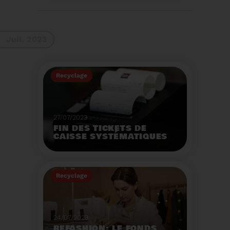
La 9ème Semaine
Européenne du
Recyclage des piles
(SERP) aura lieu du 4 au
Voir plus
10 septembre et à pour
Juil. 2023
thème :«Nos piles
usagées ne manquent
pas de ressources».
Recyclage
27/07/2023
FIN DES TICKETS DE
CAISSE SYSTÉMATIQUES
EN MAGASIN
Avec 8 mois de retard,
la fin de l'impression
Recyclage
systématique du ticket
de caisse papier
Voir plus
entrera en vigueur dès
le 1er août.
24/07/2023
REFASHION: LE FONDS