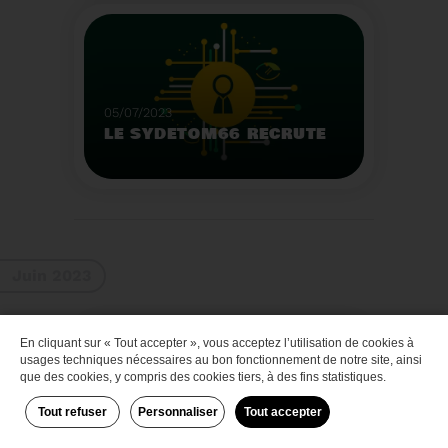
Que faire des bateaux
de plaisance en fin de
vie
Voir plus
05/07/2023
LE SYDETOM66 RECRUTE
Le Sydetom66 recrute
par voie statutaire ou
contractuelle un(e)
Adjoint(e) au Directeur
Voir plus
Général Adjoint -
Juin 2023
Services Techniques.
En cliquant sur « Tout accepter », vous acceptez l’utilisation de cookies à
Zéro déchet
usages techniques nécessaires au bon fonctionnement de notre site, ainsi
que des cookies, y compris des cookies tiers, à des fins statistiques.
Tout refuser
Personnaliser
Tout accepter
29/06/2023