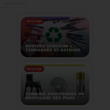
Août 2023
gestes à adopter
Recyclage
25/08/2023
RENTRÉE SCOLAIRE «
TENDANCES ET ASTUCES
»
Préservez la santé de
vos enfants et allégez
Recyclage
votre empreinte
écologique.
Voir plus
18/08/2023
SEMAINE EUROPÉENNE DU
RECYCLAGE DES PILES
2023