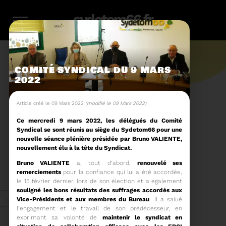
sydetom66.fr
COMITÉ SYNDICAL DU 9 MARS
2022
L'actu.
Article créé le 09 Mars 2022
(modifié le 09 Mars 2022)
Ce mercredi 9 mars 2022, les délégués du Comité
Syndical se sont réunis au siège du Sydetom66 pour une
246
nouvelle séance plénière présidée par Bruno VALIENTE,
nouvellement élu à la tête du Syndicat.
Filtres
Toute l'actu
Bruno VALIENTE
a, tout d’abord,
renouvelé ses
116
159
23
36
14
remerciements
pour la confiance qui lui a été accordée,
le 15 février dernier, lors de son élection et a également
souligné les bons résultats des suffrages accordés aux
Zéro
Compostage
Recyclage
Energie
Reportage
Juin 2026
Vice-Présidents et aux membres du Bureau
. Il a salué
déchet
l’engagement et le travail de son prédécesseur, en
exprimant sa volonté de
maintenir le syndicat en