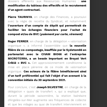
dossiers afférents aux Ressources Humaines :
une
ORDRE DU JOUR DU
modification du tableau des effectifs et le recrutement
COMITÉ SYNDICAL DU
MERCREDI 27 MAI A
d’un agent contractuel.
Voir plus
9H30
Fév. 2026
Pierre TAURINYA
, en charge des Finances, a poursuivi
avec la régie de recette du Syndicat, et notamment
l’ouverture d’un compte de dépôt qui permettrait de
faciliter les échanges financiers pour l’achat de
Recyclage
compost et/ou de BVC (
paiement par carte, virement)
.
Roger FERRER
, en charge de la délégation « valorisation
organique », a informé l’assemblée que
la nouvelle
filière de co-compostage, insufflée par le Sydetom66 en
18/02/2026
partenariat avec le CIVAM BIO66 et l’entreprise
COMMUNIQUÉ DE PRESSE
MICROTERRA, a un besoin important en Broyat Vert
Criblé « BVC ».
Cet approvisionnement conditionne la
mise en place pérenne de ce mode de valorisation
organique.
Ces acteurs de la filière bénéficieront ainsi
Tempête Nils - Gestion
d’un tarif préférentiel qui fait l’objet d’un avenant à la
des déchets végétaux
convention initiale du 30 septembre 2021.
Voir plus
Pour conclure, c’est
Joseph SILVESTRE
, en charge de la
délégation « quais de transfert », qui a expliqué que,
durant la période saisonnière, la station balnéaire
11/02/2026
d’Argelès-sur-Mer augmente ses fréquences de collecte
PROCHAINE SÉANCE DU
et que les vidages au quai de transfert interviennent en