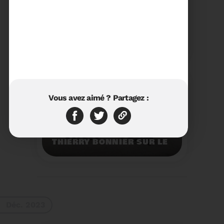
23/01/2024
RÉTROSPECTIVE 2023 DU
SYDETOM66
Rétrospective des
moments les plus
marquants de l'année
2023.
Voir plus
Vous avez aimé ? Partagez :
11/01/2024
VISITE DU PRÉFET M.
THIERRY BONNIER SUR LE
SITE ARC IRIS DU
SYDETOM66
Visite du Préfet M.
Thierry BONNIER sur le
site Arc Iris du
Sydetom66.
Voir plus
Déc. 2023