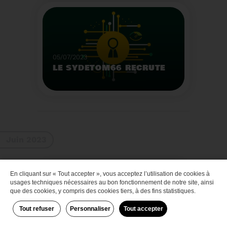
Que faire des bateaux
de plaisance en fin de
vie
Voir plus
05/07/2023
LE SYDETOM66 RECRUTE
Le Sydetom66 recrute
par voie statutaire ou
contractuelle un(e)
Adjoint(e) au Directeur
Voir plus
Général Adjoint -
Juin 2023
Services Techniques.
En cliquant sur « Tout accepter », vous acceptez l’utilisation de cookies à
Zéro déchet
usages techniques nécessaires au bon fonctionnement de notre site, ainsi
que des cookies, y compris des cookies tiers, à des fins statistiques.
Tout refuser
Personnaliser
Tout accepter
29/06/2023