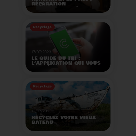
RÉPARATION
OPÉRATIONNEL À
L'AUTOMNE 2023.
Créé par la loi AGEC, le
fonds réparation a pour
Recyclage
mission d'encourager le
consommateur à
Voir plus
réparer ses vêtements
et chaussures.
17/07/2023
LE GUIDE DU TRI :
L’APPLICATION QUI VOUS
AIDE À MIEUX TRIER VOS
DÉCHETS MÊME EN
VACANCES
Recyclage
Voir plus
13/07/2023
RECYCLEZ VOTRE VIEUX
BATEAU