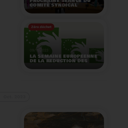
PROCHAINE SÉANCE DU
COMITÉ SYNDICAL
MERCREDI 29 NOVEMBRE
À 9 HEURES
Zéro déchet
Voir plus
09/11/2023
LA SEMAINE EUROPEENNE
DE LA REDUCTION DES
DECHETS 2023
Organisation d'actions
de sensibilisation sur la
réduction des déchets.
Voir plus
Oct. 2023