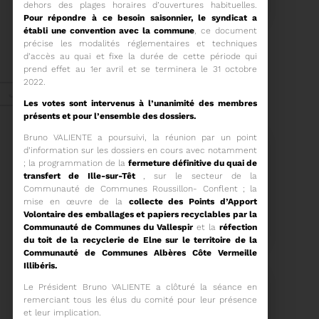
COMITÉ SYNDICAL
dehors des plages horaires d’ouvertures habituelles.
Pour répondre à ce besoin saisonnier, le syndicat a
établi une convention avec la commune
, ce document
CONVOCATION ET
précise les modalités réglementaires et techniques
ORDRE DU JOUR DU
d’accès au quai et fixe la durée de cette période qui
COMITÉ SYNDICAL DU
prend effet au 1
er
avril et se terminera le 31 octobre
MERCREDI 25 FÉVRIER A
Voir plus
2022.
9H30
Janv. 2026
Les votes sont intervenus à l’unanimité des membres
présents et pour l’ensemble des dossiers.
Bruno VALIENTE a poursuivi, la réunion par un point
Energie
d’information sur les dossiers en cours avec notamment
; la programmation de la
fermeture définitive du quai de
transfert de Ille-sur-Têt
, sur le secteur de la
Communauté de Communes Roussillon- Conflent ; la
mise en œuvre de la
collecte des Points d’Apport
27/01/2026
UN NOUVEAU PROJET
Volontaire des emballages et papiers recyclables par la
POUR LE SITE ARC IRIS
Communauté de Communes du Vallespir
et la
réfection
du toit de la recyclerie de Elne sur le territoire de la
Communauté de Communes Albères Côte Vermeille
Illibéris.
Le Président Bruno VALIENTE a clôturé la séance en
remerciant tous les élus du comité pour leur présence
Voir plus
et leur implication.