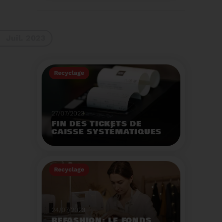
La 9ème Semaine
Européenne du
Recyclage des piles
(SERP) aura lieu du 4 au
Voir plus
10 septembre et à pour
Juil. 2023
thème :«Nos piles
usagées ne manquent
pas de ressources».
Recyclage
27/07/2023
FIN DES TICKETS DE
CAISSE SYSTÉMATIQUES
EN MAGASIN
Avec 8 mois de retard,
la fin de l'impression
Recyclage
systématique du ticket
de caisse papier
Voir plus
entrera en vigueur dès
le 1er août.
24/07/2023
REFASHION: LE FONDS