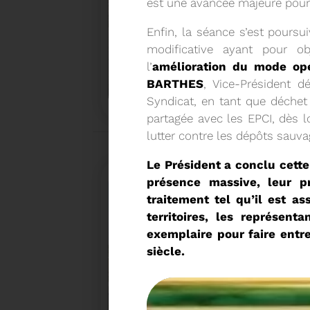
est une avancée majeure pour
Enfin, la séance s’est poursui
modificative ayant pour o
18/02/2026
l’
amélioration du mode opér
COMMUNIQUÉ DE PRESSE
BARTHES
, Vice-Président d
Syndicat, en tant que déchet
partagée avec les EPCI, dès lo
Tempête Nils - Gestion des déchets végétaux
lutter contre les dépôts sauva
Le Président a conclu cett
présence massive, leur p
traitement tel qu’il est a
territoires, les représen
exemplaire pour faire entr
siècle.
27/01/2026