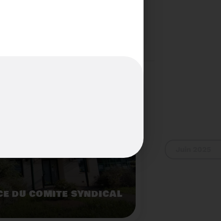
S...PAS POUR LES
Voir plus
Juin 2025
E DU COMITÉ SYNDICAL