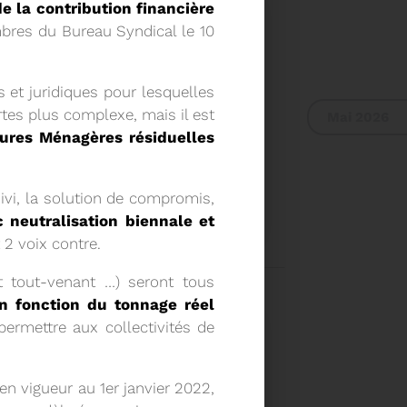
 la contribution financière
bres du Bureau Syndical le 10
s et juridiques pour lesquelles
es plus complexe, mais il est
Mai 2026
dures Ménagères résiduelles
L DU SYDETOM66
uivi, la solution de compromis,
neutralisation biennale et
 2 voix contre.
UR DU COMITÉ
A 9H30
t tout-venant …) seront tous
en fonction du tonnage réel
Voir plus
permettre aux collectivités de
a en vigueur au 1
er
janvier 2022,