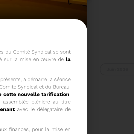
ués du Comité Syndical se sont
axé sur la mise en œuvre de
la
Juin 2026
 présents, a démarré la séance
Comité Syndical et du Bureau,
 cette nouvelle tarification
.
 RAPPORT D'ACTIVITÉ
e assemblée plénière au titre
venant
avec le délégataire de
2024
aux finances, pour la mise en
Voir plus