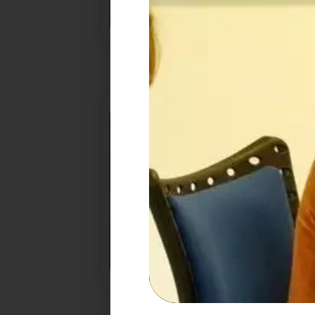
UN NOUVEAU PROJET POUR
IRIS
18/12/2025
COMMENT TRIER VOS DÉC
LES FÊTES
Pendant les fêtes de fin d'année ne perdez pas
bons réflexes, pensez à trier vos déchets.