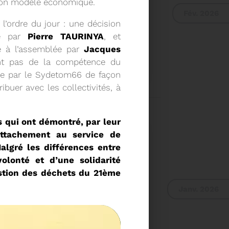
 son modèle économique.
Fév. 2026
 l’ordre du jour : une décision
ée par
Pierre TAURINYA
, et
é à l’assemblée par
Jacques
E DU COMITÉ SYNDICAL
tant pas de la compétence du
rge par le Sydetom66 de façon
ibuer avec les collectivités, à
UR DU COMITÉ
IER A 9H30
Voir plus
 qui ont démontré, par leur
attachement au service de
algré les différences entre
olonté et d’une solidarité
estion des déchets du 21ème
Janv. 2026