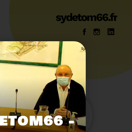
sydetom66.fr
14
36
ETOM66 -
Energie
Reportage