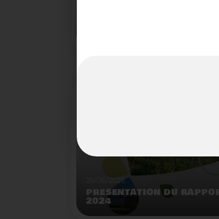
22/07/2025
LE BROYEUR FORESTIER : 
INNOVANTE DU SYDETOM6
TERRITOIRES
Démonstration de broyeur forestier mobile à l
déchèterie de Matemale.
25/06/2025
PRÉSENTATION DU RAPPOR
2024