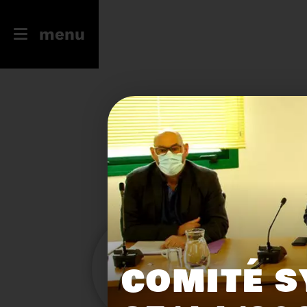
menu
246
23
COMITÉ S
Filtres
Toute l'actu
Compostage