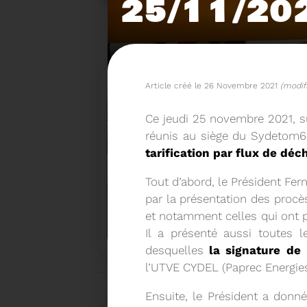
25/11/20
Article créé le 26 Novembre 2021
(modif
Ce jeudi 25 novembre 2021, 
réunis au siège du Sydetom66
tarification par flux de déc
Tout d’abord, le Président Fe
par la présentation des proc
15/06/2026
et notamment celles qui ont 
COMITÉ SYNDICAL DU SY
Il a présenté aussi toutes l
desquelles
la signature de 
l’UTVE CYDEL (Paprec Energies
Ensuite, le Président a donn