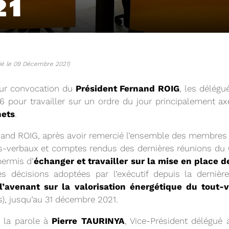
21
ié le 09 Décembre 2021)
sur convocation du
Président Fernand ROIG
, les délég
 pour travailler sur un ordre du jour principalement 
hets
.
rnand ROIG, après avoir remercié l’ensemble des membres
ès-verbaux et comptes rendus des dernières réunions du 
04/06/2026
permis d’
échanger et travailler sur la mise en place de
DETOM66
PRÉSENTATION DU
2025
es décisions adoptées par l’exécutif depuis la dernièr
l’avenant sur la valorisation énergétique du tout-
), jusqu’au 31 décembre 2021.
Téléchargez le Rapport Annuel 
é la parole à
Pierre TAURINYA
, Vice-Président délégué 
Voir plus