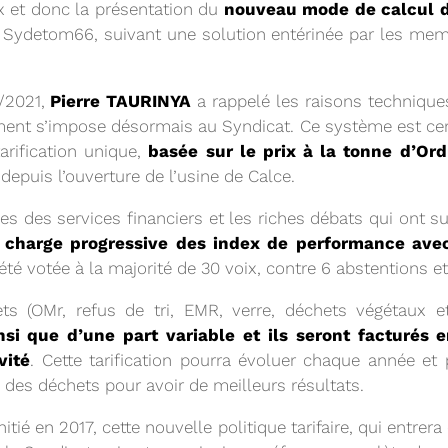
lux et donc la présentation du
nouveau mode de calcul de
Sydetom66, suivant une solution entérinée par les mem
/2021,
Pierre TAURINYA
a rappelé les raisons technique
nt s’impose désormais au Syndicat. Ce système est cert
tarification unique,
basée sur le prix à la tonne d’Or
 depuis l’ouverture de l’usine de Calce.
20/05/2026
RÉSIDENT
COMITÉ SYNDICA
ées des services financiers et les riches débats qui ont s
 charge progressive des index de performance avec 
 été votée à la majorité de 30 voix, contre 6 abstentions et
CONVOCATION ET ORDRE DU JO
SYNDICAL DU MERCREDI 27 MAI 
ets (OMr, refus de tri, EMR, verre, déchets végétaux e
nsi que d’une part variable et ils seront facturés 
Voir plus
vité
. Cette tarification pourra évoluer chaque année et 
 des déchets pour avoir de meilleurs résultats.
initié en 2017, cette nouvelle politique tarifaire, qui entrer