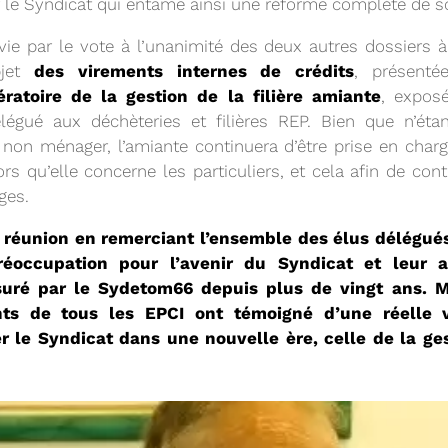
 le Syndicat qui entame ainsi une réforme complète de
vie par le vote à l’unanimité des deux autres dossiers à
bjet
des virements internes de crédits
, présent
11/02/2026
atoire de la gestion de la filière amiante
, expos
PROCHAINE SÉANC
élégué aux déchèteries et filières REP. Bien que n’é
 non ménager, l’amiante continuera d’être prise en cha
rs qu’elle concerne les particuliers, et cela afin de contr
CONVOCATION ET ORDRE DU JO
ges.
SYNDICAL DU MERCREDI 25 FÉVR
Voir plus
e réunion en remerciant l’ensemble des élus délégués
réoccupation pour l’avenir du Syndicat et leur 
ssuré par le Sydetom66 depuis plus de vingt ans. M
tants de tous les EPCI ont témoigné d’une réelle v
er le Syndicat dans une nouvelle ère, celle de la g
22/01/2026