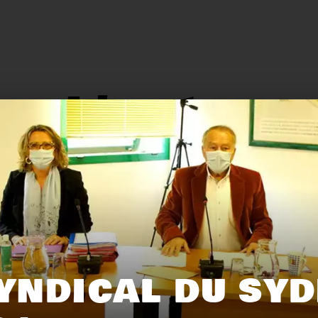
L'actu.
159
116
YNDICAL DU SYD
Recyclage
Zéro déchet