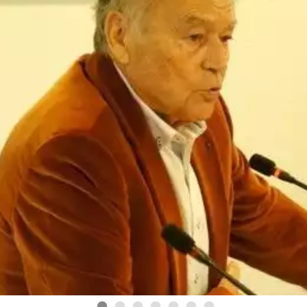
 LE SITE ARC
PROCHAINE SÉANC
CONVOCATION ET ORDRE DU JO
SYNDICAL DU MERCREDI 28 JAN
Voir plus
HETS PENDANT
•
•
•
•
•
•
•
 vos