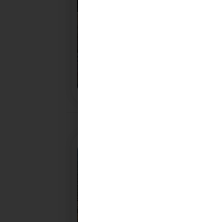
28/10/2025
PROCHAINE SÉANCE DU C
CONVOCATION ET ORDRE DU JOUR DU COMITÉ
SYNDICAL DU MERCREDI 5 NOVEMBRE A 9H30