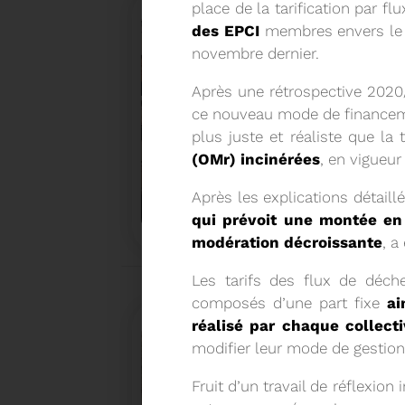
place de la tarification par f
des EPCI
membres envers le 
novembre dernier.
Après une rétrospective 2020
ce nouveau mode de financeme
plus juste et réaliste que la 
(OMr) incinérées
, en vigueur
27/05/2026
BRUNO VALIENTE RÉÉLU P
Après les explications détaill
qui prévoit une montée en
modération décroissante
, a
Élection nouvelle mandature (2023- 2032)
Les tarifs des flux de déch
composés d’une part fixe
ai
réalisé par chaque collecti
modifier leur mode de gestion
Fruit d’un travail de réflexion 