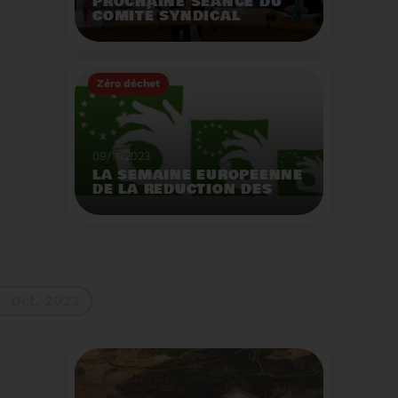
PROCHAINE SÉANCE DU
COMITÉ SYNDICAL
MERCREDI 29 NOVEMBRE
À 9 HEURES
Zéro déchet
Voir plus
09/11/2023
LA SEMAINE EUROPEENNE
DE LA REDUCTION DES
DECHETS 2023
Organisation d'actions
de sensibilisation sur la
réduction des déchets.
Voir plus
Oct. 2023