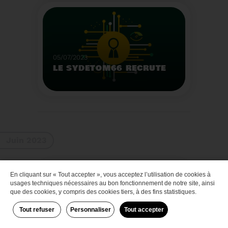
Que faire des bateaux
de plaisance en fin de
vie
Voir plus
05/07/2023
LE SYDETOM66 RECRUTE
Le Sydetom66 recrute
par voie statutaire ou
contractuelle un(e)
Adjoint(e) au Directeur
Voir plus
Général Adjoint -
Juin 2023
Services Techniques.
En cliquant sur « Tout accepter », vous acceptez l’utilisation de cookies à
Zéro déchet
usages techniques nécessaires au bon fonctionnement de notre site, ainsi
que des cookies, y compris des cookies tiers, à des fins statistiques.
Tout refuser
Personnaliser
Tout accepter
29/06/2023