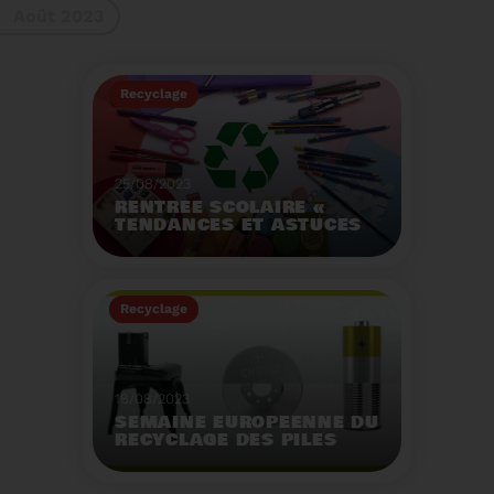
Août 2023
gestes à adopter
Recyclage
25/08/2023
RENTRÉE SCOLAIRE «
TENDANCES ET ASTUCES
»
Préservez la santé de
vos enfants et allégez
Recyclage
votre empreinte
écologique.
Voir plus
18/08/2023
SEMAINE EUROPÉENNE DU
RECYCLAGE DES PILES
2023