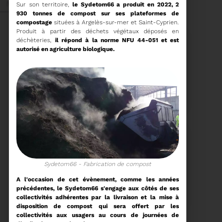
Mai 2026
Sur son territoire,
le Sydetom66 a produit en 2022, 2
930 tonnes de compost sur ses plateformes de
compostage
situées à Argelès-sur-mer et Saint-Cyprien.
Produit à partir des déchets végétaux déposés en
déchèteries,
il répond à la norme NFU 44-051 et est
autorisé en agriculture biologique.
27/05/2026
BRUNO VALIENTE RÉÉLU
PRÉSIDENT
Élection nouvelle
mandature (2023-
2032)
Voir plus
Sydetom66 - Fabrication de compost
20/05/2026
A l'occasion de cet évènement, comme les années
COMITÉ SYNDICAL DU
précédentes, le Sydetom66 s'engage aux côtés de ses
SYDETOM66
collectivités adhérentes par la livraison et la mise à
disposition de compost qui sera offert par les
collectivités aux usagers au cours de journées de
CONVOCATION ET