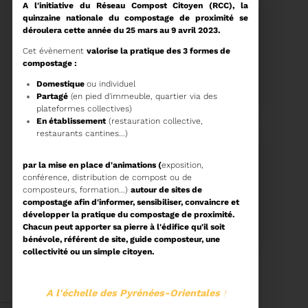
A l'initiative du Réseau Compost Citoyen (RCC), la
quinzaine nationale du compostage de proximité se
déroulera cette année du 25 mars au 9 avril 2023.
Cet évènement
valorise la pratique des 3 formes de
compostage :
15/06/2026
COMITÉ SYNDICAL DU
Domestique
ou individuel
SYDETOM66
Partagé
(en pied d'immeuble, quartier via des
plateformes collectives)
En établissement
(restauration collective,
restaurants cantines...)
Voir plus
par la mise en place d'animations (
exposition,
conférence, distribution de compost ou de
composteurs, formation...)
autour de sites de
04/06/2026
compostage afin d'informer, sensibiliser, convaincre et
PRÉSENTATION DU
développer la pratique du compostage de proximité.
RAPPORT D'ACTIVITÉ
Chacun peut apporter sa pierre à l'édifice qu'il soit
2025
bénévole, référent de site, guide composteur, une
collectivité ou un simple citoyen.
Téléchargez le Rapport
Annuel 2024
A l'échelle des Pyrénées-Orientales
!
Voir plus