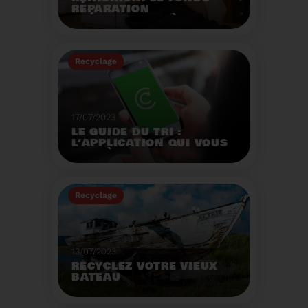
RÉPARATION
OPÉRATIONNEL À
L'AUTOMNE 2023.
Créé par la loi AGEC, le
fonds réparation a pour
Recyclage
mission d'encourager le
consommateur à
Voir plus
réparer ses vêtements
et chaussures.
17/07/2023
LE GUIDE DU TRI :
L’APPLICATION QUI VOUS
AIDE À MIEUX TRIER VOS
DÉCHETS MÊME EN
VACANCES
Recyclage
Voir plus
13/07/2023
RECYCLEZ VOTRE VIEUX
BATEAU