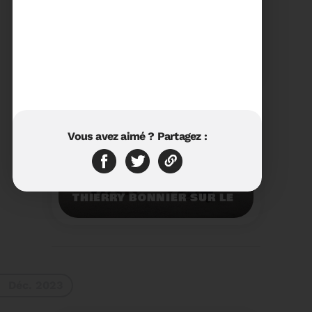
23/01/2024
RÉTROSPECTIVE 2023 DU
SYDETOM66
Rétrospective des
moments les plus
marquants de l'année
2023.
Voir plus
Vous avez aimé ? Partagez :
11/01/2024
VISITE DU PRÉFET M.
THIERRY BONNIER SUR LE
SITE ARC IRIS DU
SYDETOM66
Visite du Préfet M.
Thierry BONNIER sur le
site Arc Iris du
Sydetom66.
Voir plus
Déc. 2023