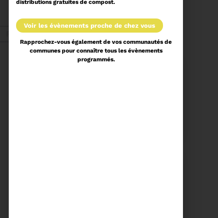
distributions gratuites de compost.
ORDRE DU JOUR DU
COMITÉ SYNDICAL DU
MERCREDI 27 MAI A
Voir plus
voir les évènements proche de chez vous
9H30
Fév. 2026
Rapprochez-vous également de vos communautés de
communes pour connaître tous les évènements
programmés.
Recyclage
18/02/2026
COMMUNIQUÉ DE PRESSE
Tempête Nils - Gestion
des déchets végétaux
Voir plus
11/02/2026
PROCHAINE SÉANCE DU