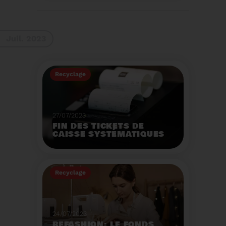
La 9ème Semaine
Européenne du
Recyclage des piles
(SERP) aura lieu du 4 au
Voir plus
10 septembre et à pour
Juil. 2023
thème :«Nos piles
usagées ne manquent
pas de ressources».
Recyclage
27/07/2023
FIN DES TICKETS DE
CAISSE SYSTÉMATIQUES
EN MAGASIN
Avec 8 mois de retard,
la fin de l'impression
Recyclage
systématique du ticket
de caisse papier
Voir plus
entrera en vigueur dès
le 1er août.
24/07/2023
REFASHION: LE FONDS