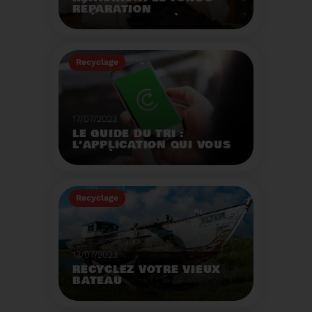
RÉPARATION
OPÉRATIONNEL À
L'AUTOMNE 2023.
Créé par la loi AGEC, le
fonds réparation a pour
Recyclage
mission d'encourager le
consommateur à
Voir plus
réparer ses vêtements
et chaussures.
17/07/2023
LE GUIDE DU TRI :
L’APPLICATION QUI VOUS
AIDE À MIEUX TRIER VOS
DÉCHETS MÊME EN
VACANCES
Recyclage
Voir plus
13/07/2023
RECYCLEZ VOTRE VIEUX
BATEAU