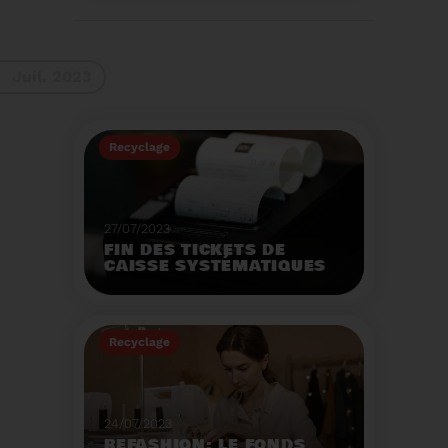
La 9ème Semaine
Européenne du
Recyclage des piles
(SERP) aura lieu du 4 au
Voir plus
10 septembre et à pour
Juil. 2023
thème :«Nos piles
usagées ne manquent
pas de ressources».
Recyclage
27/07/2023
FIN DES TICKETS DE
CAISSE SYSTÉMATIQUES
EN MAGASIN
Avec 8 mois de retard,
la fin de l'impression
Recyclage
systématique du ticket
de caisse papier
Voir plus
entrera en vigueur dès
le 1er août.
24/07/2023
REFASHION: LE FONDS