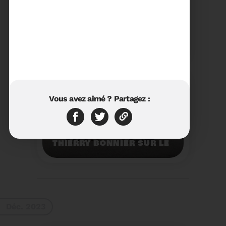
23/01/2024
RÉTROSPECTIVE 2023 DU
SYDETOM66
Rétrospective des
moments les plus
marquants de l'année
2023.
Voir plus
Vous avez aimé ? Partagez :
11/01/2024
VISITE DU PRÉFET M.
THIERRY BONNIER SUR LE
SITE ARC IRIS DU
SYDETOM66
Visite du Préfet M.
Thierry BONNIER sur le
site Arc Iris du
Sydetom66.
Voir plus
Déc. 2023