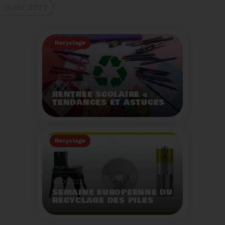
Août 2023
gestes à adopter
Recyclage
25/08/2023
RENTRÉE SCOLAIRE «
TENDANCES ET ASTUCES
»
Préservez la santé de
vos enfants et allégez
Recyclage
votre empreinte
écologique.
Voir plus
18/08/2023
SEMAINE EUROPÉENNE DU
RECYCLAGE DES PILES
2023