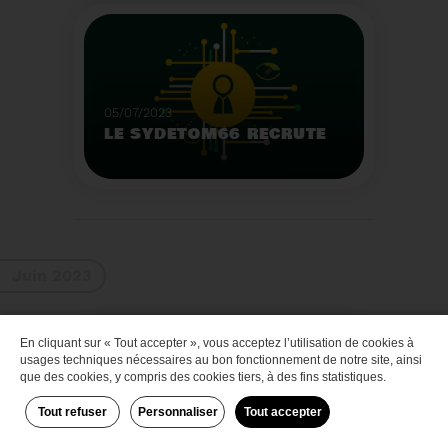
Que faire des bateaux
de plaisance en fin de
vie
Voir plus
05/07/2023
LE SYDETOM66 RECRUTE
Le Sydetom66 recrute
par voie statutaire ou
contractuelle un(e)
Adjoint(e) au Directeur
Voir plus
Général Adjoint -
Juin 2023
Services Techniques.
En cliquant sur « Tout accepter », vous acceptez l’utilisation de cookies à
Zéro déchet
usages techniques nécessaires au bon fonctionnement de notre site, ainsi
que des cookies, y compris des cookies tiers, à des fins statistiques.
Tout refuser
Personnaliser
Tout accepter
29/06/2023