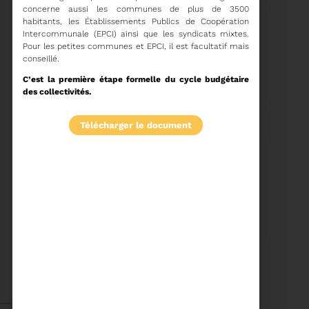
concerne aussi les communes de plus de 3500
habitants, les Établissements Publics de Coopération
Intercommunale (EPCI) ainsi que les syndicats mixtes.
Pour les petites communes et EPCI, il est facultatif mais
conseillé.
15/06/2026
COMITÉ SYNDICAL DU
C’est la première étape formelle du cycle budgétaire
SYDETOM66
des collectivités.
télécharger le document
Voir plus
04/06/2026
PRÉSENTATION DU
RAPPORT D'ACTIVITÉ
2025
Téléchargez le Rapport
Annuel 2024
Voir plus