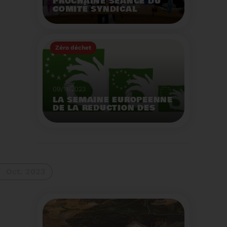
PROCHAINE SÉANCE DU
COMITÉ SYNDICAL
MERCREDI 29 NOVEMBRE
À 9 HEURES
Zéro déchet
Voir plus
09/11/2023
LA SEMAINE EUROPEENNE
DE LA REDUCTION DES
DECHETS 2023
Organisation d'actions
de sensibilisation sur la
réduction des déchets.
Voir plus
Oct. 2023