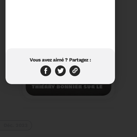
23/01/2024
RÉTROSPECTIVE 2023 DU
SYDETOM66
Rétrospective des
moments les plus
marquants de l'année
2023.
Voir plus
Vous avez aimé ? Partagez :
11/01/2024
VISITE DU PRÉFET M.
THIERRY BONNIER SUR LE
SITE ARC IRIS DU
SYDETOM66
Visite du Préfet M.
Thierry BONNIER sur le
site Arc Iris du
Sydetom66.
Voir plus
Déc. 2023