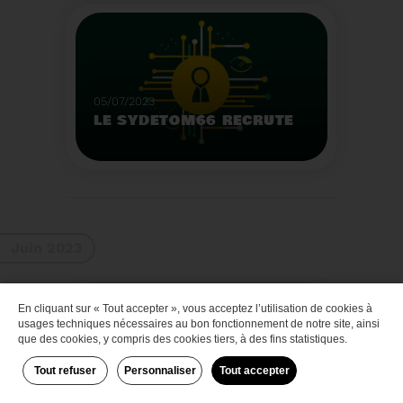
Que faire des bateaux
de plaisance en fin de
vie
Voir plus
05/07/2023
LE SYDETOM66 RECRUTE
Le Sydetom66 recrute
par voie statutaire ou
contractuelle un(e)
Adjoint(e) au Directeur
Voir plus
Général Adjoint -
Juin 2023
Services Techniques.
En cliquant sur « Tout accepter », vous acceptez l’utilisation de cookies à
Zéro déchet
usages techniques nécessaires au bon fonctionnement de notre site, ainsi
que des cookies, y compris des cookies tiers, à des fins statistiques.
Tout refuser
Personnaliser
Tout accepter
29/06/2023