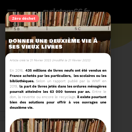
sydetom66.fr
Zéro déchet
DONNER UNE DEUXIÈME VIE À
SES VIEUX LIVRES
L'actu.
Article créé le 21 Février 2023
(modifié le 21 Février 2023)
En 2016,
435 millions de livres neufs ont été vendus en
France achetés par les particuliers, les scolaires ou les
246
bibliothèques.
Selon un rapport publié par la WWF en
2019,
la part de livres jetés dans les ordures ménagères
pourrait atteindre les 63 000 tonnes par an.
Entre le
Filtres
Toute l'actu
don, la revente ou encore le recyclage,
il existe pourtant
116
159
23
36
14
bien des solutions pour offrir à vos ouvrages une
deuxième vie.
Zéro
Compostage
Recyclage
Energie
Reportage
Juin 2026
déchet