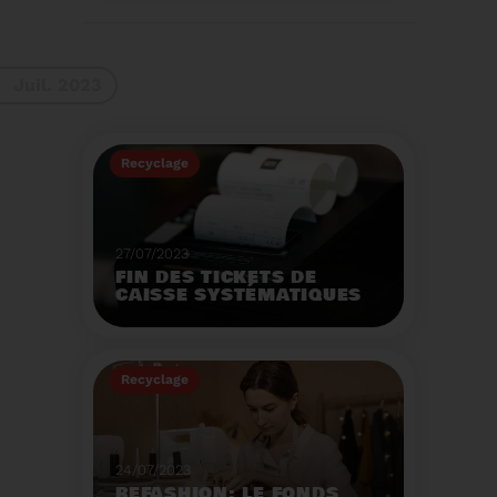
La 9ème Semaine
Européenne du
Recyclage des piles
(SERP) aura lieu du 4 au
Voir plus
10 septembre et à pour
Juil. 2023
thème :«Nos piles
usagées ne manquent
pas de ressources».
Recyclage
27/07/2023
FIN DES TICKETS DE
CAISSE SYSTÉMATIQUES
EN MAGASIN
Avec 8 mois de retard,
la fin de l'impression
Recyclage
systématique du ticket
de caisse papier
Voir plus
entrera en vigueur dès
le 1er août.
24/07/2023
REFASHION: LE FONDS