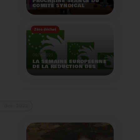
PROCHAINE SÉANCE DU
COMITÉ SYNDICAL
MERCREDI 29 NOVEMBRE
À 9 HEURES
Zéro déchet
Voir plus
09/11/2023
LA SEMAINE EUROPEENNE
DE LA REDUCTION DES
DECHETS 2023
Organisation d'actions
de sensibilisation sur la
réduction des déchets.
Voir plus
Oct. 2023