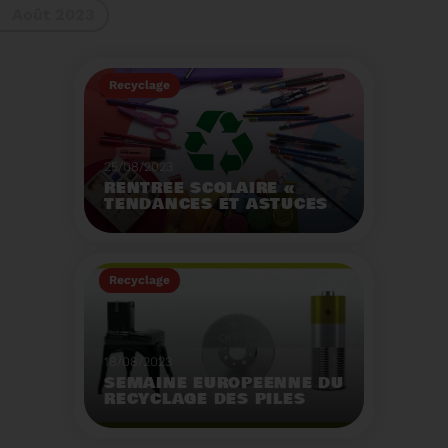
Août 2023
gestes à adopter
Recyclage
25/08/2023
RENTRÉE SCOLAIRE «
TENDANCES ET ASTUCES
»
Préservez la santé de
vos enfants et allégez
Recyclage
votre empreinte
écologique.
Voir plus
18/08/2023
SEMAINE EUROPÉENNE DU
RECYCLAGE DES PILES
2023