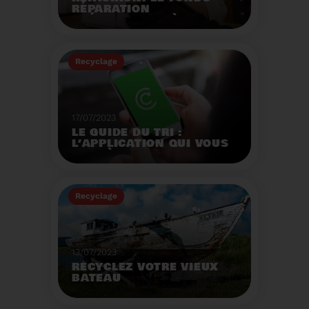
RÉPARATION
OPÉRATIONNEL À
L'AUTOMNE 2023.
Créé par la loi AGEC, le
fonds réparation a pour
Recyclage
mission d'encourager le
consommateur à
Voir plus
réparer ses vêtements
et chaussures.
17/07/2023
LE GUIDE DU TRI :
L’APPLICATION QUI VOUS
AIDE À MIEUX TRIER VOS
DÉCHETS MÊME EN
VACANCES
Recyclage
Voir plus
13/07/2023
RECYCLEZ VOTRE VIEUX
BATEAU