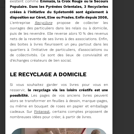
existent comme
Emmaüs​, la Croix Rouge ou le Secours
Mai 2026
Populaire. Dans les Pyrénées Orientales,
3 Recycleries
créées à l'initiative du Sydetom66 sont également à
disposition sur Céret, Elne ou Prades. Enfin depuis 2008,
L’entreprise
Recyclivre
propose de collecter les
ouvrages des particuliers dans les relais ou à domicile,
puis de les revendre. Elle reverse alors 10 % des revenus
nets de la revente de ses livres à des associations. Enfin,
des boites à livres fleurissent un peu partout dans les
27/05/2026
quartiers à l'initiative de particuliers, d'associations ou
BRUNO VALIENTE RÉÉLU
de collectivités. Ce sont des lieux de convivialité et
PRÉSIDENT
d’échanges créateurs de lien social.
LE RECYCLAGE A DOMICILE
Élection nouvelle
mandature (2023-
2032)
Si vous souhaitez garder vos livres pour vous en
Voir plus
resservir,
le recyclage via les loisirs créatifs est une
possibilité.
Les pages de vos anciens livres peuvent
alors se transformer en feuilles à dessin, marque-pages,
20/05/2026
ou même en bouquet de roses en papier et emballage
COMITÉ SYNDICAL DU
cadeaux.
Sur
Pinterest
, certains comptes proposent de
SYDETOM66
nombreuses idées pour créer, à partir de livres.
CONVOCATION ET