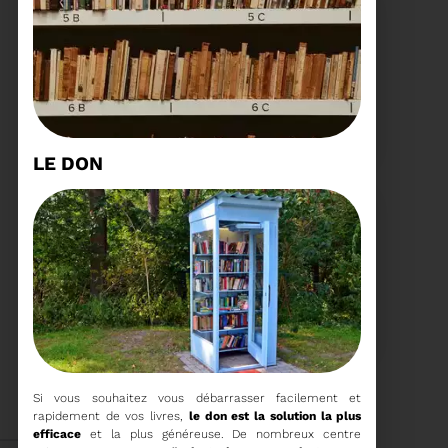
15/06/2026
COMITÉ SYNDICAL DU
SYDETOM66
LE DON
Voir plus
04/06/2026
PRÉSENTATION DU
RAPPORT D'ACTIVITÉ
2025
Téléchargez le Rapport
Si vous souhaitez vous débarrasser facilement et
Annuel 2024
rapidement de vos livres,
le don est la solution la plus
Voir plus
efficace
et la plus généreuse. De nombreux centre