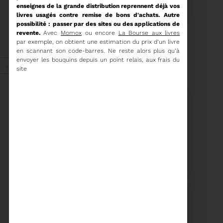
COMITÉ SYNDICAL
enseignes de la grande distribution reprennent déjà vos
livres usagés contre remise de bons d'achats.
Autre
possibilité :
passer par des sites ou des applications de
CONVOCATION ET
revente.
Avec
Momox
ou encore
La Bourse aux livres
ORDRE DU JOUR DU
par exemple, on obtient une estimation du prix d’un livre
COMITÉ SYNDICAL DU
en scannant son code-barres. Ne reste alors plus qu’à
MERCREDI 25 FÉVRIER A
Voir plus
9H30
envoyer les bouquins depuis un point relais, aux frais du
Janv. 2026
site
Energie
27/01/2026
UN NOUVEAU PROJET
POUR LE SITE ARC IRIS
Voir plus