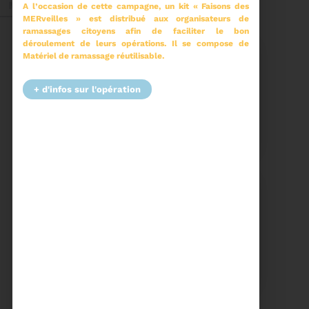
Mai 2026
A l’occasion de cette campagne, un kit « Faisons des
MERveilles » est distribué aux organisateurs de
ramassages citoyens afin de faciliter le bon
déroulement de leurs opérations. Il se compose de
Matériel de ramassage réutilisable.
+ d'infos sur l'opération
27/05/2026
BRUNO VALIENTE RÉÉLU
PRÉSIDENT
Élection nouvelle
mandature (2023-
2032)
Voir plus
20/05/2026
COMITÉ SYNDICAL DU
SYDETOM66
CONVOCATION ET