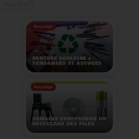
Août 2023
gestes à adopter
Recyclage
25/08/2023
RENTRÉE SCOLAIRE «
TENDANCES ET ASTUCES
»
Préservez la santé de
vos enfants et allégez
Recyclage
votre empreinte
écologique.
Voir plus
18/08/2023
SEMAINE EUROPÉENNE DU
RECYCLAGE DES PILES
2023