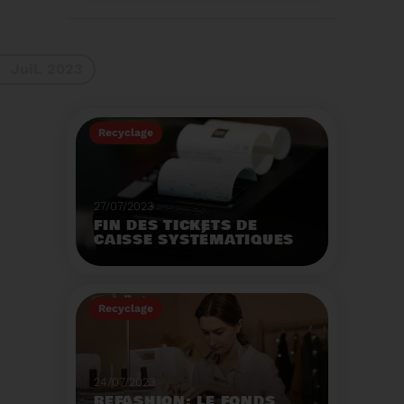
La 9ème Semaine
Européenne du
Recyclage des piles
(SERP) aura lieu du 4 au
Voir plus
10 septembre et à pour
Juil. 2023
thème :«Nos piles
usagées ne manquent
pas de ressources».
Recyclage
27/07/2023
FIN DES TICKETS DE
CAISSE SYSTÉMATIQUES
EN MAGASIN
Avec 8 mois de retard,
la fin de l'impression
Recyclage
systématique du ticket
de caisse papier
Voir plus
entrera en vigueur dès
le 1er août.
24/07/2023
REFASHION: LE FONDS