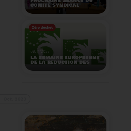
PROCHAINE SÉANCE DU
COMITÉ SYNDICAL
MERCREDI 29 NOVEMBRE
À 9 HEURES
Zéro déchet
Voir plus
09/11/2023
LA SEMAINE EUROPEENNE
DE LA REDUCTION DES
DECHETS 2023
Organisation d'actions
de sensibilisation sur la
réduction des déchets.
Voir plus
Oct. 2023