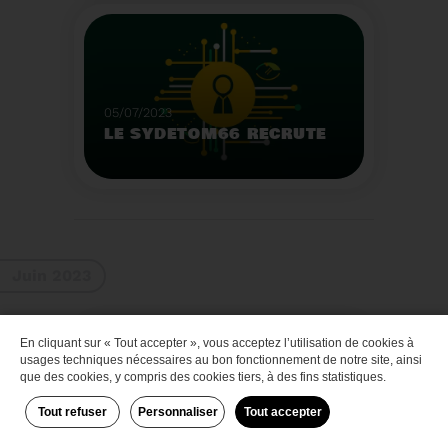
Que faire des bateaux
de plaisance en fin de
vie
Voir plus
05/07/2023
LE SYDETOM66 RECRUTE
Le Sydetom66 recrute
par voie statutaire ou
contractuelle un(e)
Adjoint(e) au Directeur
Voir plus
Général Adjoint -
Juin 2023
Services Techniques.
En cliquant sur « Tout accepter », vous acceptez l’utilisation de cookies à
Zéro déchet
usages techniques nécessaires au bon fonctionnement de notre site, ainsi
que des cookies, y compris des cookies tiers, à des fins statistiques.
Tout refuser
Personnaliser
Tout accepter
29/06/2023