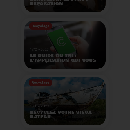
RÉPARATION
OPÉRATIONNEL À
L'AUTOMNE 2023.
Créé par la loi AGEC, le
fonds réparation a pour
Recyclage
mission d'encourager le
consommateur à
Voir plus
réparer ses vêtements
et chaussures.
17/07/2023
LE GUIDE DU TRI :
L’APPLICATION QUI VOUS
AIDE À MIEUX TRIER VOS
DÉCHETS MÊME EN
VACANCES
Recyclage
Voir plus
13/07/2023
RECYCLEZ VOTRE VIEUX
BATEAU