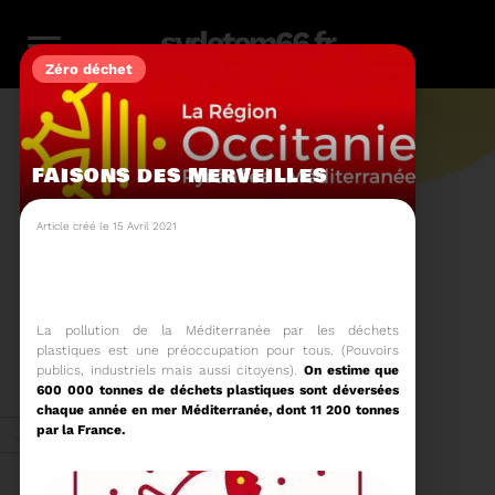
sydetom66.fr
Zéro déchet
FAISONS DES MERVEILLES
L'actu.
Article créé le 15 Avril 2021
246
​La pollution de la Méditerranée par les déchets
Filtres
Toute l'actu
plastiques est une préoccupation pour tous. (Pouvoirs
116
159
23
36
14
publics, industriels mais aussi citoyens).
On estime que
600 000 tonnes de déchets plastiques sont déversées
chaque année en mer Méditerranée, dont 11 200 tonnes
Zéro
Compostage
Recyclage
Energie
Reportage
par la France.
Juin 2026
déchet