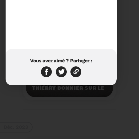
23/01/2024
RÉTROSPECTIVE 2023 DU
SYDETOM66
Rétrospective des
moments les plus
marquants de l'année
2023.
Voir plus
Vous avez aimé ? Partagez :
11/01/2024
VISITE DU PRÉFET M.
THIERRY BONNIER SUR LE
SITE ARC IRIS DU
SYDETOM66
Visite du Préfet M.
Thierry BONNIER sur le
site Arc Iris du
Sydetom66.
Voir plus
Déc. 2023