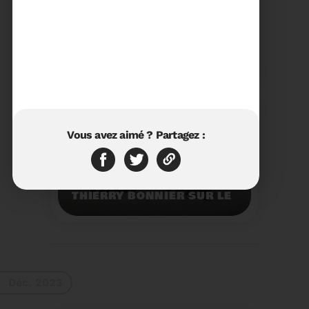
23/01/2024
RÉTROSPECTIVE 2023 DU
SYDETOM66
Rétrospective des
moments les plus
marquants de l'année
2023.
Voir plus
Vous avez aimé ? Partagez :
11/01/2024
VISITE DU PRÉFET M.
THIERRY BONNIER SUR LE
SITE ARC IRIS DU
SYDETOM66
Visite du Préfet M.
Thierry BONNIER sur le
site Arc Iris du
Sydetom66.
Voir plus
Déc. 2023