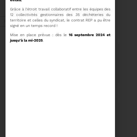
ORDRE DU JOUR DU
COMITÉ SYNDICAL DU
Grâce à l’étroit travail collaboratif entre les équipes des
MERCREDI 27 MAI A
Voir plus
12 collectivités gestionnaires des 35 déchèteries du
9H30
territoire et celles du syndicat, le contrat REP a pu être
Fév. 2026
signé en un temps record !
Mise en place prévue : dès le
16 septembre 2024 et
jusqu’à la mi-2025
.
Recyclage
18/02/2026
COMMUNIQUÉ DE PRESSE
Tempête Nils - Gestion
des déchets végétaux
Voir plus
11/02/2026
PROCHAINE SÉANCE DU