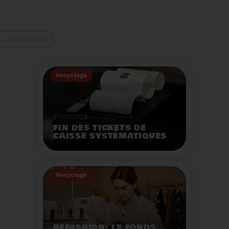
La 9ème Semaine
Européenne du
Recyclage des piles
(SERP) aura lieu du 4 au
Voir plus
10 septembre et à pour
Juil. 2023
thème :«Nos piles
usagées ne manquent
pas de ressources».
Recyclage
27/07/2023
FIN DES TICKETS DE
CAISSE SYSTÉMATIQUES
EN MAGASIN
Avec 8 mois de retard,
la fin de l'impression
Recyclage
systématique du ticket
de caisse papier
Voir plus
entrera en vigueur dès
le 1er août.
24/07/2023
REFASHION: LE FONDS