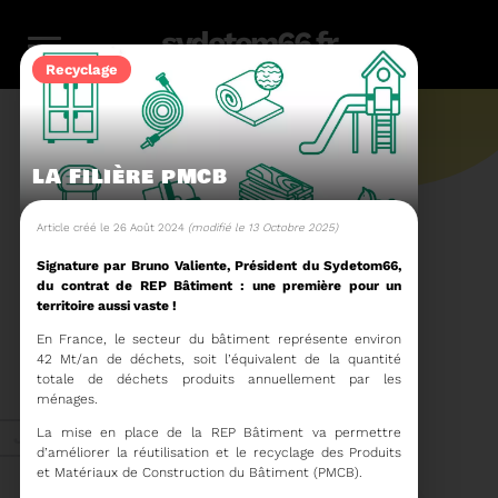
sydetom66.fr
Recyclage
LA FILIÈRE PMCB
L'actu.
Article créé le 26 Août 2024
(modifié le 13 Octobre 2025)
Signature par Bruno Valiente, Président du Sydetom66,
du contrat de REP Bâtiment : une première pour un
246
territoire aussi vaste !
En France, le secteur du bâtiment représente environ
Filtres
Toute l'actu
42 Mt/an de déchets, soit l’équivalent de la quantité
116
159
23
36
14
totale de déchets produits annuellement par les
ménages.
Zéro
Compostage
Recyclage
Energie
Reportage
La mise en place de la REP Bâtiment va permettre
Juin 2026
déchet
d’améliorer la réutilisation et le recyclage des Produits
et Matériaux de Construction du Bâtiment (PMCB).