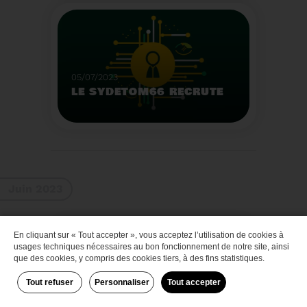
Que faire des bateaux
de plaisance en fin de
vie
Voir plus
05/07/2023
LE SYDETOM66 RECRUTE
Le Sydetom66 recrute
par voie statutaire ou
contractuelle un(e)
Adjoint(e) au Directeur
Voir plus
Général Adjoint -
Juin 2023
Services Techniques.
En cliquant sur « Tout accepter », vous acceptez l’utilisation de cookies à
Zéro déchet
usages techniques nécessaires au bon fonctionnement de notre site, ainsi
que des cookies, y compris des cookies tiers, à des fins statistiques.
Tout refuser
Personnaliser
Tout accepter
29/06/2023