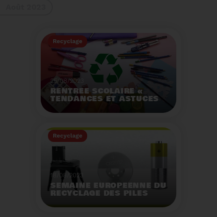
Août 2023
gestes à adopter
Recyclage
25/08/2023
RENTRÉE SCOLAIRE «
TENDANCES ET ASTUCES
»
Préservez la santé de
vos enfants et allégez
Recyclage
votre empreinte
écologique.
Voir plus
18/08/2023
SEMAINE EUROPÉENNE DU
RECYCLAGE DES PILES
2023