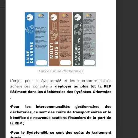
Mai 2026
27/05/2026
BRUNO VALIENTE RÉÉLU
PRÉSIDENT
Panneaux de déchèteries
Élection nouvelle
L’enjeu pour le Sydetom66 et les intercommunalités
mandature (2023-
2032)
adhérentes consiste à
déployer au plus tôt la REP
Bâtiment dans les déchèteries des Pyrénées-Orientales
Voir plus
:
·Pour les intercommunalités gestionnaires des
20/05/2026
déchèteries, ce sont des coûts de transport évités et le
COMITÉ SYNDICAL DU
bénéfice de nouveaux soutiens financiers de la part de
SYDETOM66
la REP ;
·Pour le Sydetom66, ce sont des coûts de traitement
CONVOCATION ET
évités.