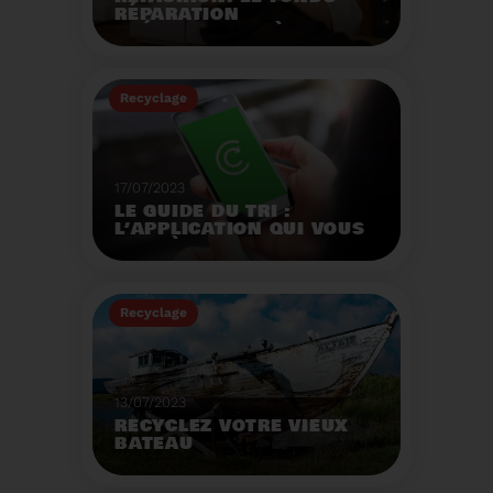
RÉPARATION
OPÉRATIONNEL À
L'AUTOMNE 2023.
Créé par la loi AGEC, le
fonds réparation a pour
Recyclage
mission d'encourager le
consommateur à
Voir plus
réparer ses vêtements
et chaussures.
17/07/2023
LE GUIDE DU TRI :
L’APPLICATION QUI VOUS
AIDE À MIEUX TRIER VOS
DÉCHETS MÊME EN
VACANCES
Recyclage
Voir plus
13/07/2023
RECYCLEZ VOTRE VIEUX
BATEAU