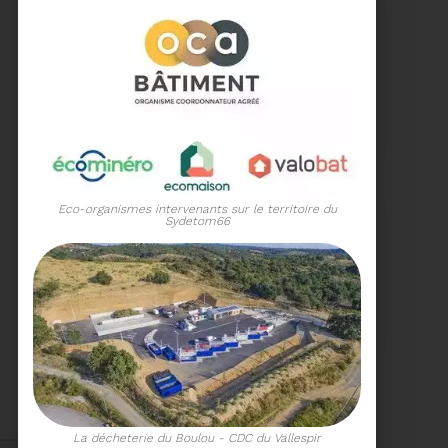
15/06/2026
COMITÉ SYNDICAL DU
SYDETOM66
Eco-organismes intervenants sur le territoire du
Sydetom66
Voir plus
04/06/2026
PRÉSENTATION DU
RAPPORT D'ACTIVITÉ
2025
Téléchargez le Rapport
Annuel 2024
Voir plus
La décheterie du Boulou - CDC du Vallespir