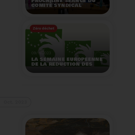
PROCHAINE SÉANCE DU
COMITÉ SYNDICAL
MERCREDI 29 NOVEMBRE
À 9 HEURES
Zéro déchet
Voir plus
09/11/2023
LA SEMAINE EUROPEENNE
DE LA REDUCTION DES
DECHETS 2023
Organisation d'actions
de sensibilisation sur la
réduction des déchets.
Voir plus
Oct. 2023