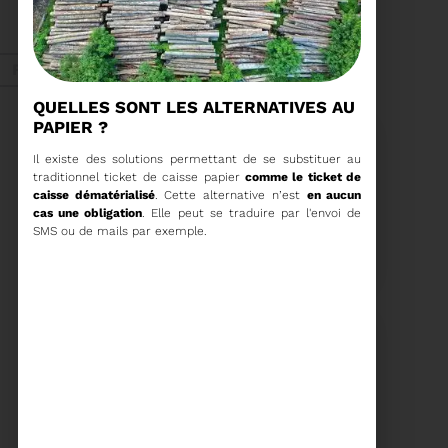
ORDRE DU JOUR DU
COMITÉ SYNDICAL DU
MERCREDI 27 MAI A
Voir plus
9H30
Fév. 2026
QUELLES SONT LES ALTERNATIVES AU
PAPIER
Recyclage
Il existe des solutions permettant de se substituer au
traditionnel ticket de caisse papier
comme le ticket de
caisse dématérialisé
. Cette alternative n’est
en aucun
cas une obligation
. Elle peut se traduire par l'envoi de
18/02/2026
SMS ou de mails par exemple.
COMMUNIQUÉ DE PRESSE
Tempête Nils - Gestion
des déchets végétaux
Voir plus
11/02/2026
PROCHAINE SÉANCE DU