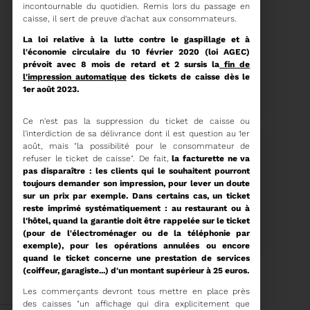
incontournable du quotidien. Remis lors du passage en
caisse, il sert de preuve d'achat aux consommateurs.
La loi relative à la lutte contre le gaspillage et à
l'économie circulaire du 10 février 2020 (loi AGEC)
prévoit avec 8 mois de retard et 2 sursis la
fin de
15/06/2026
l'impression automatique
des tickets de caisse dès le
COMITÉ SYNDICAL DU
1er août 2023.
SYDETOM66
Ce n'est pas la suppression du ticket de caisse ou
l'interdiction de sa délivrance dont il est question au 1er
août,
mais "la possibilité pour le consommateur de
refuser le ticket de caisse". De fait,
la facturette ne va
Voir plus
pas disparaître : les clients qui le souhaitent pourront
toujours demander son impression, pour lever un doute
sur un prix par exemple. Dans certains cas, un ticket
04/06/2026
reste imprimé systématiquement : au restaurant ou à
PRÉSENTATION DU
l'hôtel, quand la garantie doit être rappelée sur le ticket
RAPPORT D'ACTIVITÉ
(pour de l'électroménager ou de la téléphonie par
2025
exemple), pour les opérations annulées ou encore
quand le ticket concerne une prestation de services
Téléchargez le Rapport
(coiffeur, garagiste...) d'un montant supérieur à 25 euros.
Annuel 2024
Les commerçants devront tous mettre en place près
Voir plus
des caisses "un affichage qui dira explicitement que