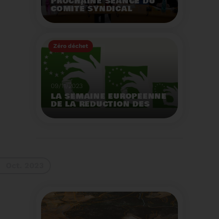
PROCHAINE SÉANCE DU
COMITÉ SYNDICAL
MERCREDI 29 NOVEMBRE
À 9 HEURES
Zéro déchet
Voir plus
09/11/2023
LA SEMAINE EUROPEENNE
DE LA REDUCTION DES
DECHETS 2023
Organisation d'actions
de sensibilisation sur la
réduction des déchets.
Voir plus
Oct. 2023