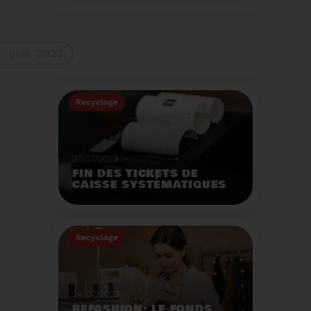
La 9ème Semaine
Européenne du
Recyclage des piles
(SERP) aura lieu du 4 au
Voir plus
10 septembre et à pour
Juil. 2023
thème :«Nos piles
usagées ne manquent
pas de ressources».
Recyclage
27/07/2023
FIN DES TICKETS DE
CAISSE SYSTÉMATIQUES
EN MAGASIN
Avec 8 mois de retard,
la fin de l'impression
Recyclage
systématique du ticket
de caisse papier
Voir plus
entrera en vigueur dès
le 1er août.
24/07/2023
REFASHION: LE FONDS