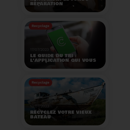
RÉPARATION
OPÉRATIONNEL À
L'AUTOMNE 2023.
Créé par la loi AGEC, le
fonds réparation a pour
Recyclage
mission d'encourager le
consommateur à
Voir plus
réparer ses vêtements
et chaussures.
17/07/2023
LE GUIDE DU TRI :
L’APPLICATION QUI VOUS
AIDE À MIEUX TRIER VOS
DÉCHETS MÊME EN
VACANCES
Recyclage
Voir plus
13/07/2023
RECYCLEZ VOTRE VIEUX
BATEAU