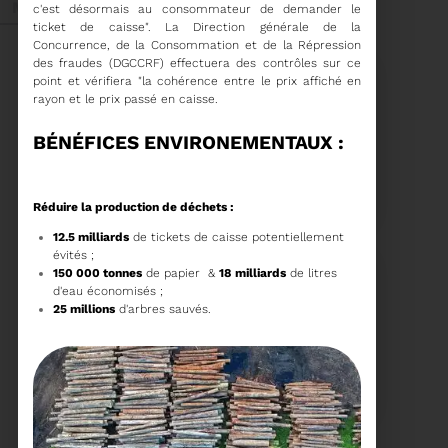
Mai 2026
c'est désormais au consommateur de demander le
ticket de caisse". La Direction générale de la
Concurrence, de la Consommation et de la Répression
des fraudes (DGCCRF) effectuera des contrôles sur ce
point et vérifiera "la cohérence entre le prix affiché en
rayon et le prix passé en caisse.
BÉNÉFICES ENVIRONEMENTAUX :
27/05/2026
BRUNO VALIENTE RÉÉLU
PRÉSIDENT
Réduire la production de déchets :
12.5 milliards
de tickets de caisse potentiellement
Élection nouvelle
évités ;
mandature (2023-
150 000 tonnes
de papier &
18 milliards
de litres
2032)
d'eau économisés ;
Voir plus
25 millions
d'arbres sauvés.
20/05/2026
COMITÉ SYNDICAL DU
SYDETOM66
CONVOCATION ET