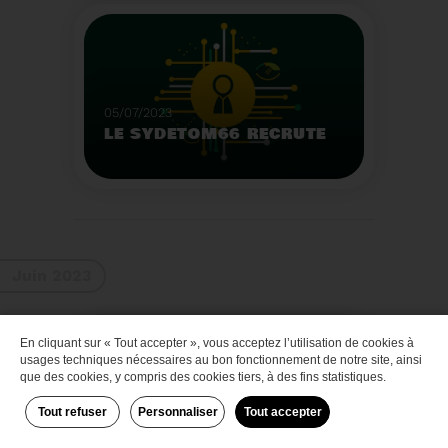
Que faire des bateaux
de plaisance en fin de
vie
Voir plus
05/07/2023
LE SYDETOM66 RECRUTE
Le Sydetom66 recrute
par voie statutaire ou
contractuelle un(e)
Adjoint(e) au Directeur
Voir plus
Général Adjoint -
Juin 2023
Services Techniques.
En cliquant sur « Tout accepter », vous acceptez l’utilisation de cookies à
Zéro déchet
usages techniques nécessaires au bon fonctionnement de notre site, ainsi
que des cookies, y compris des cookies tiers, à des fins statistiques.
Tout refuser
Personnaliser
Tout accepter
29/06/2023