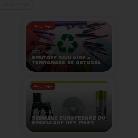
Août 2023
gestes à adopter
Recyclage
25/08/2023
RENTRÉE SCOLAIRE «
TENDANCES ET ASTUCES
»
Préservez la santé de
vos enfants et allégez
Recyclage
votre empreinte
écologique.
Voir plus
18/08/2023
SEMAINE EUROPÉENNE DU
RECYCLAGE DES PILES
2023