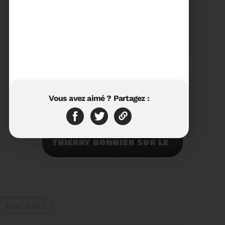
23/01/2024
RÉTROSPECTIVE 2023 DU
SYDETOM66
Rétrospective des
moments les plus
marquants de l'année
2023.
Voir plus
Vous avez aimé ? Partagez :
11/01/2024
VISITE DU PRÉFET M.
THIERRY BONNIER SUR LE
SITE ARC IRIS DU
SYDETOM66
Visite du Préfet M.
Thierry BONNIER sur le
site Arc Iris du
Sydetom66.
Voir plus
Déc. 2023