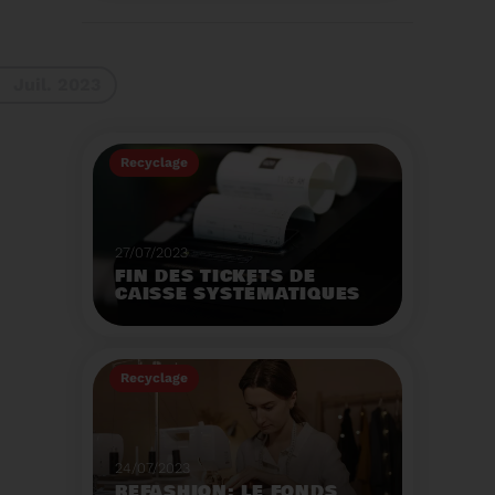
La 9ème Semaine
Européenne du
Recyclage des piles
(SERP) aura lieu du 4 au
Voir plus
10 septembre et à pour
Juil. 2023
thème :«Nos piles
usagées ne manquent
pas de ressources».
Recyclage
27/07/2023
FIN DES TICKETS DE
CAISSE SYSTÉMATIQUES
EN MAGASIN
Avec 8 mois de retard,
la fin de l'impression
Recyclage
systématique du ticket
de caisse papier
Voir plus
entrera en vigueur dès
le 1er août.
24/07/2023
REFASHION: LE FONDS