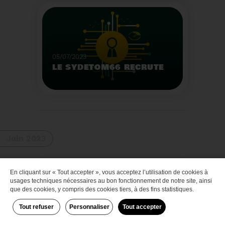
Que faire des bateaux
de plaisance en fin de
vie
Voir plus
05/07/2023
LE SYDETOM66 RECRUTE
Le Sydetom66 recrute
par voie statutaire ou
contractuelle un(e)
Adjoint(e) au Directeur
Voir plus
Général Adjoint -
Juin 2023
Services Techniques.
En cliquant sur « Tout accepter », vous acceptez l’utilisation de cookies à
Zéro déchet
usages techniques nécessaires au bon fonctionnement de notre site, ainsi
que des cookies, y compris des cookies tiers, à des fins statistiques.
Tout refuser
Personnaliser
Tout accepter
29/06/2023