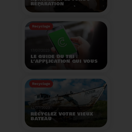
RÉPARATION
OPÉRATIONNEL À
L'AUTOMNE 2023.
Créé par la loi AGEC, le
fonds réparation a pour
Recyclage
mission d'encourager le
consommateur à
Voir plus
réparer ses vêtements
et chaussures.
17/07/2023
LE GUIDE DU TRI :
L’APPLICATION QUI VOUS
AIDE À MIEUX TRIER VOS
DÉCHETS MÊME EN
VACANCES
Recyclage
Voir plus
13/07/2023
RECYCLEZ VOTRE VIEUX
BATEAU