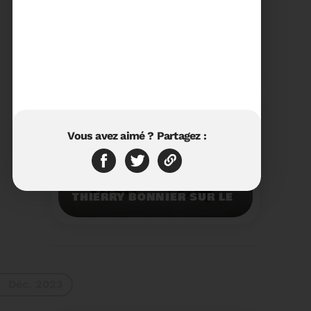
23/01/2024
RÉTROSPECTIVE 2023 DU
SYDETOM66
Rétrospective des
moments les plus
marquants de l'année
2023.
Voir plus
Vous avez aimé ? Partagez :
11/01/2024
VISITE DU PRÉFET M.
THIERRY BONNIER SUR LE
SITE ARC IRIS DU
SYDETOM66
Visite du Préfet M.
Thierry BONNIER sur le
site Arc Iris du
Sydetom66.
Voir plus
Déc. 2023