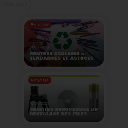
Août 2023
gestes à adopter
Recyclage
25/08/2023
RENTRÉE SCOLAIRE «
TENDANCES ET ASTUCES
»
Préservez la santé de
vos enfants et allégez
Recyclage
votre empreinte
écologique.
Voir plus
18/08/2023
SEMAINE EUROPÉENNE DU
RECYCLAGE DES PILES
2023