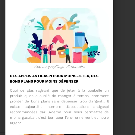
15/06/2026
COMITÉ SYNDICAL DU
SYDETOM66
stop au gaspillage alimentaire
Voir plus
​DES APPLIS ANTIGASPI POUR MOINS JETER, DES
BONS PLANS POUR MOINS DÉPENSER
04/06/2026
Quoi de plus rageant que de jeter à la poubelle un
PRÉSENTATION DU
produit qu'on a oublié de manger à temps, comment
RAPPORT D'ACTIVITÉ
profiter de bons plans sans dépenser trop d'argent... Il
2025
existe aujourd'hui nombre d'applications antigaspi
recommandées par l'Ademe pour nous permettre de
Téléchargez le Rapport
moins gaspiller, c'est bon pour l'environnement et notre
Annuel 2024
argent.
Voir plus