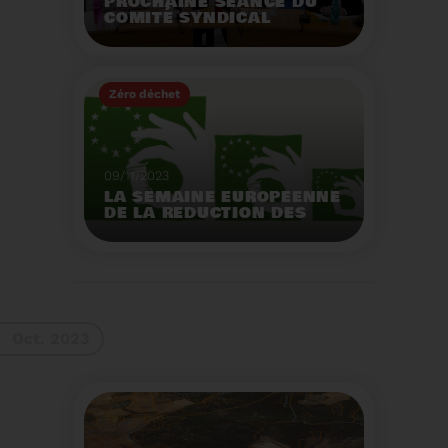
PROCHAINE SÉANCE DU
COMITÉ SYNDICAL
MERCREDI 29 NOVEMBRE
À 9 HEURES
Zéro déchet
Voir plus
09/11/2023
LA SEMAINE EUROPEENNE
DE LA REDUCTION DES
DECHETS 2023
Organisation d'actions
de sensibilisation sur la
réduction des déchets.
Voir plus
Oct. 2023