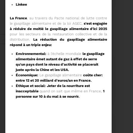
COMITÉ SYNDICAL
Linkee
CONVOCATION ET
La France
, au travers du Pacte national de lutte contre
ORDRE DU JOUR DU
le gaspillage alimentaire et de la loi AGEC,
s'est engagée
COMITÉ SYNDICAL DU
à réduire de moitié le gaspillage alimentaire d'ici 2025
MERCREDI 25 FÉVRIER A
Voir plus
pour les secteurs de la restauration collective et de la
9H30
Janv. 2026
distribution.
La réduction du gaspillage alimentaire
répond à un triple enjeu:
Environnemental:
à l'échelle mondiale
le gaspillage
alimentaire émet autant de gaz à effet de serre
Energie
qu'un pays dont le niveau d'activité se placerait
juste après la Chine et les USA.
Économique:
Le gaspillage alimentaire
coûte cher:
entre 12 et 20 milliard d'euros/an en France.
27/01/2026
Éthique et social:
Jeter de la nourriture est
UN NOUVEAU PROJET
inacceptable
quand on sait que même en France,
1
POUR LE SITE ARC IRIS
personne sur 10 à du mal à se nourrir.
Voir plus