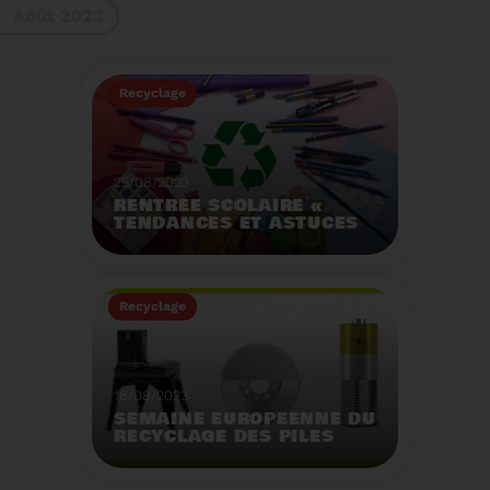
Août 2023
gestes à adopter
Recyclage
25/08/2023
RENTRÉE SCOLAIRE «
TENDANCES ET ASTUCES
»
Préservez la santé de
vos enfants et allégez
Recyclage
votre empreinte
écologique.
Voir plus
18/08/2023
SEMAINE EUROPÉENNE DU
RECYCLAGE DES PILES
2023