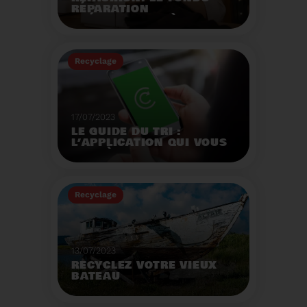
RÉPARATION
OPÉRATIONNEL À
L'AUTOMNE 2023.
Créé par la loi AGEC, le
fonds réparation a pour
Recyclage
mission d'encourager le
consommateur à
Voir plus
réparer ses vêtements
et chaussures.
17/07/2023
LE GUIDE DU TRI :
L’APPLICATION QUI VOUS
AIDE À MIEUX TRIER VOS
DÉCHETS MÊME EN
VACANCES
Recyclage
Voir plus
13/07/2023
RECYCLEZ VOTRE VIEUX
BATEAU