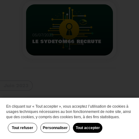
Que faire des bateaux
de plaisance en fin de
vie
Voir plus
05/07/2023
LE SYDETOM66 RECRUTE
Le Sydetom66 recrute
par voie statutaire ou
contractuelle un(e)
Adjoint(e) au Directeur
Voir plus
Général Adjoint -
Juin 2023
Services Techniques.
En cliquant sur « Tout accepter », vous acceptez l’utilisation de cookies à
Zéro déchet
usages techniques nécessaires au bon fonctionnement de notre site, ainsi
que des cookies, y compris des cookies tiers, à des fins statistiques.
Tout refuser
Personnaliser
Tout accepter
29/06/2023