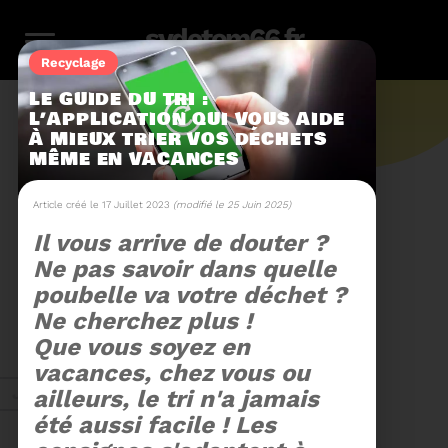
sydetom66.fr
Recyclage
LE GUIDE DU TRI :
L’APPLICATION QUI VOUS AIDE
À MIEUX TRIER VOS DÉCHETS
MÊME EN VACANCES
L'actu.
Article créé le 17 Juillet 2023
(modifié le 25 Juin 2025)
Il vous arrive de douter
Ne pas savoir dans quelle
246
poubelle va votre déchet
Ne cherchez plus !
Filtres
Toute l'actu
116
159
23
36
14
Que vous soyez en
vacances, chez vous ou
Zéro
Compostage
Recyclage
Energie
Reportage
Juin 2026
ailleurs, le tri n'a jamais
déchet
été aussi facile ! Les