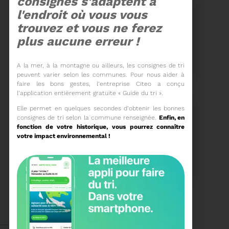
consignes s'adaptent à
l'endroit où vous vous
trouvez et vous ne ferez
plus aucune erreur !
15/06/2026
COMITÉ SYNDICAL DU
A la mer, à la montagne ou ailleurs, les consignes de tri
SYDETOM66
peuvent varier selon les communes. Pour nous aider à
faire les bons gestes, l’entreprise Citeo a conçu
l’application entièrement gratuite « Guide du tri ».
Elle permet en quelques secondes d’obtenir les bonnes
consignes de tri selon la commune renseignée.
Enfin, en
Voir plus
fonction de votre historique, vous pourrez connaître
votre impact environnemental !
04/06/2026
PRÉSENTATION DU
RAPPORT D'ACTIVITÉ
2025
Téléchargez le Rapport
Annuel 2024
Voir plus