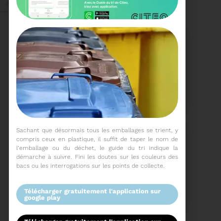
Mai 2026
27/05/2026
BRUNO VALIENTE RÉÉLU
PRÉSIDENT
Élection nouvelle
Sachant que désormais tous les emballages se trient, y
mandature (2023-
2032)
compris ceux en plastique, il suffit de taper le nom de
l’emballage ou du déchet, le guide du tri indique la
Voir plus
démarche à suivre. Fini les doutes sur les couleurs des
bacs ou les interrogations sur les points de collecte.
20/05/2026
COMITÉ SYNDICAL DU
télécharger gratuitement l'application sur
SYDETOM66
google play
CONVOCATION ET