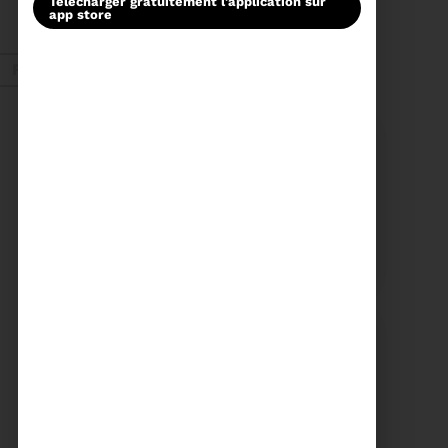
télécharger gratuitement l'application sur
ORDRE DU JOUR DU
app store
COMITÉ SYNDICAL DU
MERCREDI 27 MAI A
Voir plus
9H30
Fév. 2026
Recyclage
18/02/2026
COMMUNIQUÉ DE PRESSE
Tempête Nils - Gestion
des déchets végétaux
Voir plus
11/02/2026
PROCHAINE SÉANCE DU