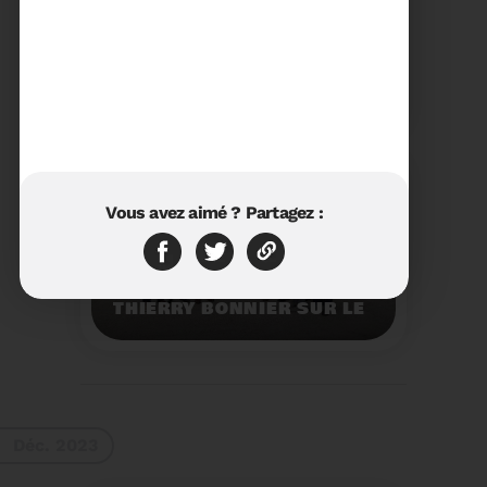
23/01/2024
RÉTROSPECTIVE 2023 DU
SYDETOM66
Rétrospective des
moments les plus
marquants de l'année
2023.
Voir plus
Vous avez aimé ? Partagez :
11/01/2024
VISITE DU PRÉFET M.
THIERRY BONNIER SUR LE
SITE ARC IRIS DU
SYDETOM66
Visite du Préfet M.
Thierry BONNIER sur le
site Arc Iris du
Sydetom66.
Voir plus
Déc. 2023