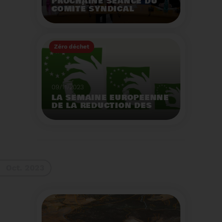
PROCHAINE SÉANCE DU
COMITÉ SYNDICAL
MERCREDI 29 NOVEMBRE
À 9 HEURES
Zéro déchet
Voir plus
09/11/2023
LA SEMAINE EUROPEENNE
DE LA REDUCTION DES
DECHETS 2023
Organisation d'actions
de sensibilisation sur la
réduction des déchets.
Voir plus
Oct. 2023