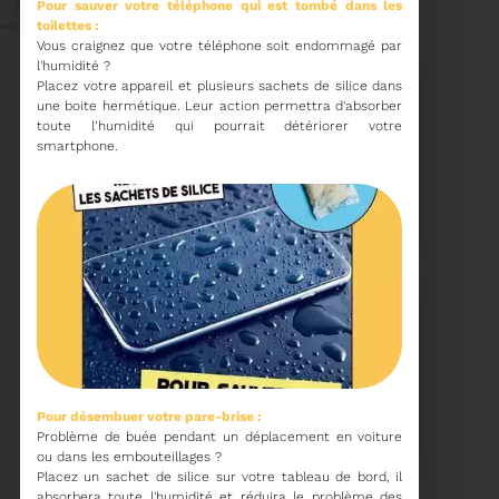
Pour sauver votre téléphone qui est tombé dans les
Mai 2026
toilettes :
Vous craignez que votre téléphone soit endommagé par
l'humidité
Placez votre appareil et plusieurs sachets de silice dans
une boite hermétique. Leur action permettra d'absorber
toute l’humidité qui pourrait détériorer votre
smartphone.
27/05/2026
BRUNO VALIENTE RÉÉLU
PRÉSIDENT
Élection nouvelle
mandature (2023-
2032)
Voir plus
20/05/2026
COMITÉ SYNDICAL DU
Pour désembuer votre pare-brise :
SYDETOM66
Problème de buée pendant un déplacement en voiture
ou dans les embouteillages
Placez un sachet de silice sur votre tableau de bord, il
absorbera toute l'humidité et réduira le problème des
CONVOCATION ET