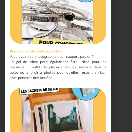
COMITÉ SYNDICAL
CONVOCATION ET
ORDRE DU JOUR DU
COMITÉ SYNDICAL DU
MERCREDI 25 FÉVRIER A
Voir plus
9H30
Janv. 2026
Pour sauver de vieilles photos :
Vous avez des photographies sur support papier
Energie
Le gel de silice peut également être utilisé pour les
préserver. Il suffit de placer quelques sachets dans la
boite ou le tiroir à photos pour qu'elles restent en bon
état pendant des années
.
27/01/2026
UN NOUVEAU PROJET
POUR LE SITE ARC IRIS
Voir plus