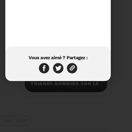
23/01/2024
RÉTROSPECTIVE 2023 DU
SYDETOM66
Rétrospective des
moments les plus
marquants de l'année
2023.
Voir plus
Vous avez aimé ? Partagez :
11/01/2024
VISITE DU PRÉFET M.
THIERRY BONNIER SUR LE
SITE ARC IRIS DU
SYDETOM66
Visite du Préfet M.
Thierry BONNIER sur le
site Arc Iris du
Sydetom66.
Voir plus
Déc. 2023