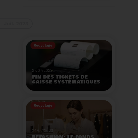
La 9ème Semaine
Européenne du
Recyclage des piles
(SERP) aura lieu du 4 au
Voir plus
10 septembre et à pour
Juil. 2023
thème :«Nos piles
usagées ne manquent
pas de ressources».
Recyclage
27/07/2023
FIN DES TICKETS DE
CAISSE SYSTÉMATIQUES
EN MAGASIN
Avec 8 mois de retard,
la fin de l'impression
Recyclage
systématique du ticket
de caisse papier
Voir plus
entrera en vigueur dès
le 1er août.
24/07/2023
REFASHION: LE FONDS