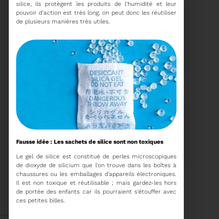
silice, ils protègent les produits de l’humidité et leur
pouvoir d’action est très long, on peut donc les réutiliser
de plusieurs manières très utiles.
15/06/2026
COMITÉ SYNDICAL DU
SYDETOM66
Voir plus
Fausse idée : Les sachets de silice sont non toxiques
04/06/2026
PRÉSENTATION DU
Le gel de silice est constitué de perles microscopiques
RAPPORT D'ACTIVITÉ
de dioxyde de silicium que l'on trouve dans les boîtes à
2025
chaussures ou les emballages d'appareils électroniques.
Il est non toxique et réutilisable ; mais gardez-les hors
Téléchargez le Rapport
de portée des enfants car ils pourraient s'étouffer avec
Annuel 2024
ces petites billes.
Voir plus