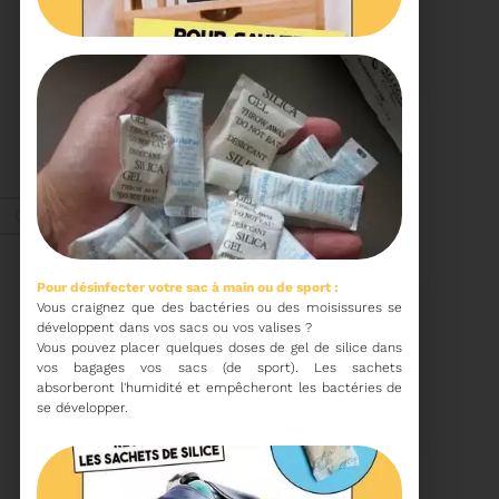
22/01/2026
PROCHAINE SÉANCE DU
COMITÉ SYNDICAL
CONVOCATION ET
ORDRE DU JOUR DU
COMITÉ SYNDICAL DU
MERCREDI 28 JANVIER
Voir plus
A 9H30
Déc. 2025
Pour désinfecter votre sac à main ou de sport :
Recyclage
Vous craignez que des bactéries ou des moisissures se
développent dans vos sacs ou vos valises
Vous pouvez placer quelques doses de gel de silice dans
vos bagages vos sacs (de sport). Les sachets
18/12/2025
absorberont l'humidité et empêcheront les bactéries de
COMMENT TRIER VOS
se développer.
DÉCHETS PENDANT LES
FÊTES
Pendant les fêtes de fin