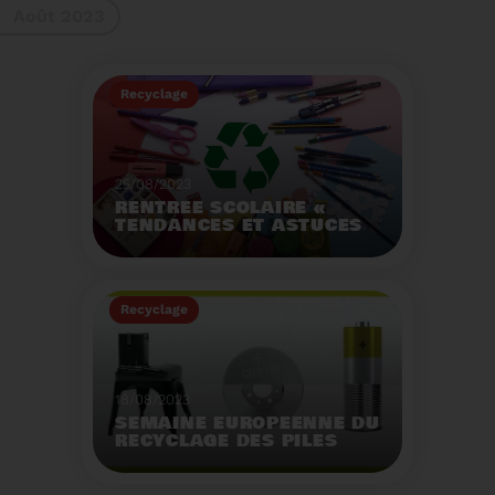
Août 2023
gestes à adopter
Recyclage
25/08/2023
RENTRÉE SCOLAIRE «
TENDANCES ET ASTUCES
»
Préservez la santé de
vos enfants et allégez
Recyclage
votre empreinte
écologique.
Voir plus
18/08/2023
SEMAINE EUROPÉENNE DU
RECYCLAGE DES PILES
2023