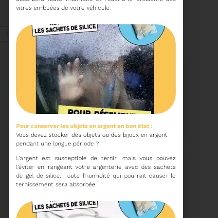
ORDRE DU JOUR DU
vitres embuées de votre véhicule
.
COMITÉ SYNDICAL DU
MERCREDI 27 MAI A
Voir plus
9H30
Fév. 2026
Recyclage
18/02/2026
COMMUNIQUÉ DE PRESSE
Pour conserver les objets en argent en bon état :
Vous devez stocker des objets ou des bijoux en argent
pendant une longue période
Tempête Nils - Gestion
L'argent est susceptible de ternir, mais vous pouvez
des déchets végétaux
l'éviter en rangeant votre argenterie avec des sachets
de gel de silice. Toute l'humidité qui pourrait causer le
Voir plus
ternissement sera absorbée.
11/02/2026
PROCHAINE SÉANCE DU