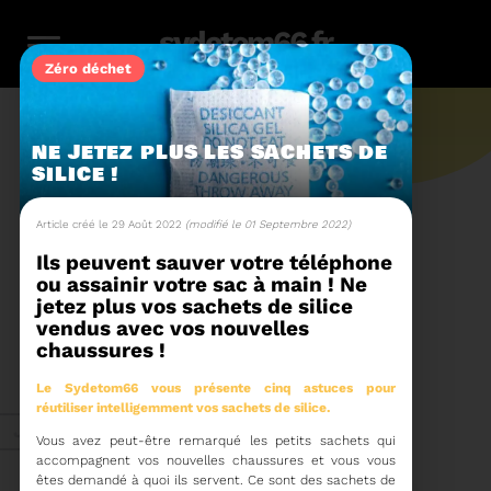
sydetom66.fr
Zéro déchet
NE JETEZ PLUS LES SACHETS DE
SILICE !
L'actu.
Article créé le 29 Août 2022
(modifié le 01 Septembre 2022)
Ils peuvent sauver votre téléphone
ou assainir votre sac à main ! Ne
246
jetez plus vos sachets de silice
vendus avec vos nouvelles
chaussures !
Filtres
Toute l'actu
116
159
23
36
14
Le Sydetom66 vous présente cinq astuces pour
réutiliser intelligemment vos sachets de silice.
Zéro
Compostage
Recyclage
Energie
Reportage
Juin 2026
déchet
Vous avez peut-être remarqué les petits sachets qui
accompagnent vos nouvelles chaussures et vous vous
êtes demandé à quoi ils servent. Ce sont des sachets de