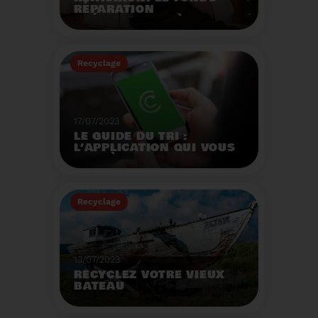
RÉPARATION
OPÉRATIONNEL À
L'AUTOMNE 2023.
Créé par la loi AGEC, le
fonds réparation a pour
Recyclage
mission d'encourager le
consommateur à
Voir plus
réparer ses vêtements
et chaussures.
17/07/2023
LE GUIDE DU TRI :
L’APPLICATION QUI VOUS
AIDE À MIEUX TRIER VOS
DÉCHETS MÊME EN
VACANCES
Recyclage
Voir plus
13/07/2023
RECYCLEZ VOTRE VIEUX
BATEAU