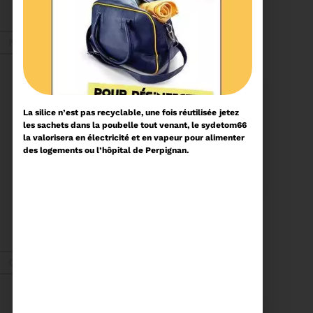
d'année ne perdez pas
vos bons réflexes,
pensez à trier vos
Voir plus
déchets.
Nov. 2025
La silice n’est pas recyclable, une fois réutilisée
jetez
les sachets dans la poubelle tout venant, le sydetom66
la valorisera en électricité et en vapeur pour alimenter
17/11/2025
des logements ou l’hôpital de Perpignan.
PROCHAINE SÉANCE DU
COMITÉ SYNDICAL
CONVOCATION ET
ORDRE DU JOUR DU
COMITÉ SYNDICAL DU
MERCREDI 3 DÉCEMBRE
Voir plus
A 9H30
Oct. 2025