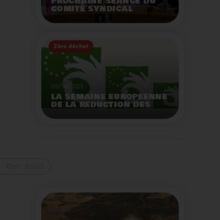
PROCHAINE SÉANCE DU
COMITÉ SYNDICAL
MERCREDI 29 NOVEMBRE
À 9 HEURES
Zéro déchet
Voir plus
09/11/2023
LA SEMAINE EUROPEENNE
DE LA REDUCTION DES
DECHETS 2023
Organisation d'actions
de sensibilisation sur la
réduction des déchets.
Voir plus
Oct. 2023