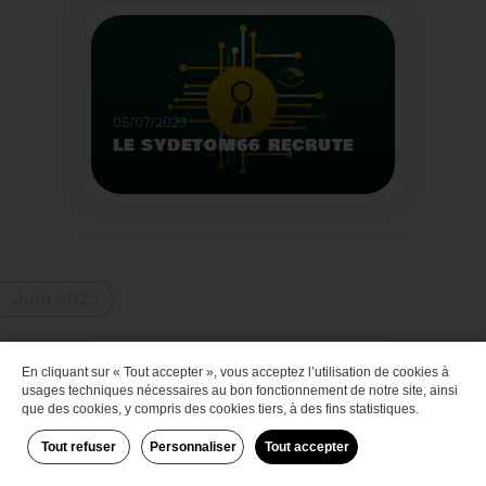
Que faire des bateaux
de plaisance en fin de
vie
Voir plus
05/07/2023
LE SYDETOM66 RECRUTE
Le Sydetom66 recrute
par voie statutaire ou
contractuelle un(e)
Adjoint(e) au Directeur
Voir plus
Général Adjoint -
Juin 2023
Services Techniques.
En cliquant sur « Tout accepter », vous acceptez l’utilisation de cookies à
Zéro déchet
usages techniques nécessaires au bon fonctionnement de notre site, ainsi
que des cookies, y compris des cookies tiers, à des fins statistiques.
Tout refuser
Personnaliser
Tout accepter
29/06/2023