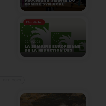
PROCHAINE SÉANCE DU
COMITÉ SYNDICAL
MERCREDI 29 NOVEMBRE
À 9 HEURES
Zéro déchet
Voir plus
09/11/2023
LA SEMAINE EUROPEENNE
DE LA REDUCTION DES
DECHETS 2023
Organisation d'actions
de sensibilisation sur la
réduction des déchets.
Voir plus
Oct. 2023