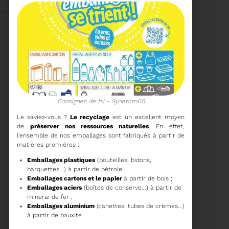
Mai 2026
27/05/2026
BRUNO VALIENTE RÉÉLU
PRÉSIDENT
Consignes de tri - Sydetom66
Le saviez-vous
Le recyclage
est un excellent moyen
de
préserver nos ressources naturelles
. En effet,
Élection nouvelle
l'ensemble de nos emballages sont fabriqués à partir de
mandature (2023-
2032)
matières premières :
Voir plus
Emballages plastiques
(bouteilles, bidons,
barquettes...) à partir de pétrole ;
Emballages cartons et le papier
à partir de bois ;
20/05/2026
Emballages aciers
(boîtes de conserve...) à partir de
COMITÉ SYNDICAL DU
minerai de fer ;
SYDETOM66
Emballages aluminium
(canettes, tubes de crèmes...)
à partir de bauxite.
CONVOCATION ET