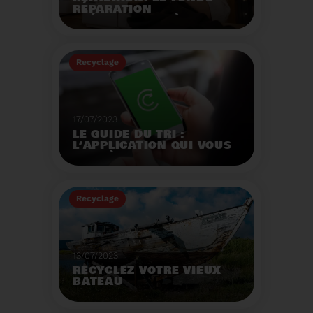
RÉPARATION
OPÉRATIONNEL À
L'AUTOMNE 2023.
Créé par la loi AGEC, le
fonds réparation a pour
Recyclage
mission d'encourager le
consommateur à
Voir plus
réparer ses vêtements
et chaussures.
17/07/2023
LE GUIDE DU TRI :
L’APPLICATION QUI VOUS
AIDE À MIEUX TRIER VOS
DÉCHETS MÊME EN
VACANCES
Recyclage
Voir plus
13/07/2023
RECYCLEZ VOTRE VIEUX
BATEAU