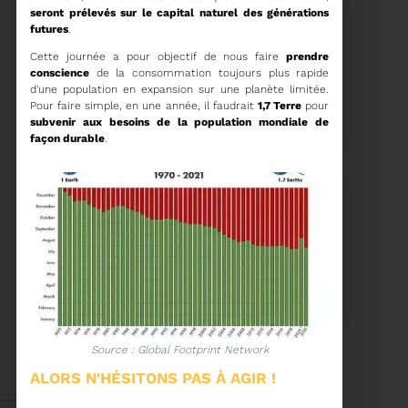
seront prélevés sur le capital naturel des générations
futures
.
Cette journée a pour objectif de nous faire
prendre
conscience
de la consommation toujours plus rapide
15/06/2026
d'une population en expansion sur une planète limitée.
COMITÉ SYNDICAL DU
Pour faire simple, en une année, il faudrait
1,7 Terre
pour
SYDETOM66
subvenir aux besoins de la population mondiale de
façon durable
.
Voir plus
04/06/2026
PRÉSENTATION DU
RAPPORT D'ACTIVITÉ
2025
Source : Global Footprint Network
Téléchargez le Rapport
Annuel 2024
ALORS N'HÉSITONS PAS À AGIR !
Voir plus