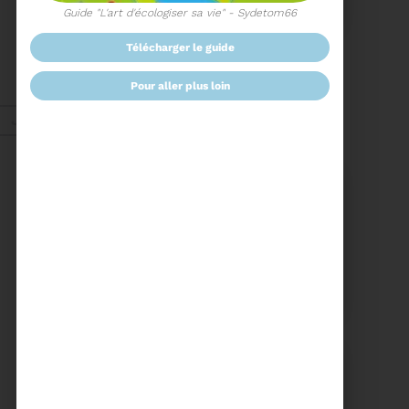
COMITÉ SYNDICAL
Guide "L'art d'écologiser sa vie" - Sydetom66
télécharger le guide
CONVOCATION ET
ORDRE DU JOUR DU
COMITÉ SYNDICAL DU
pour aller plus loin
MERCREDI 25 FÉVRIER A
Voir plus
9H30
Janv. 2026
Energie
27/01/2026
UN NOUVEAU PROJET
POUR LE SITE ARC IRIS
Voir plus