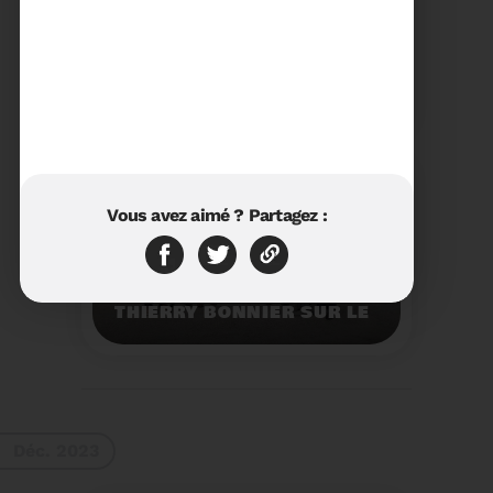
23/01/2024
RÉTROSPECTIVE 2023 DU
SYDETOM66
Rétrospective des
moments les plus
marquants de l'année
2023.
Voir plus
Vous avez aimé ? Partagez :
11/01/2024
VISITE DU PRÉFET M.
THIERRY BONNIER SUR LE
SITE ARC IRIS DU
SYDETOM66
Visite du Préfet M.
Thierry BONNIER sur le
site Arc Iris du
Sydetom66.
Voir plus
Déc. 2023