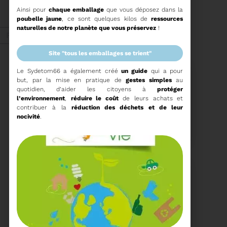
ORDRE DU JOUR DU
Ainsi pour
chaque emballage
que vous déposez dans la
COMITÉ SYNDICAL DU
poubelle jaune
, ce sont quelques kilos de
ressources
MERCREDI 27 MAI A
Voir plus
9H30
naturelles de notre planète que vous préservez
!
Fév. 2026
site "tous les emballages se trient"
Le Sydetom66 a également créé
un guide
qui a pour
Recyclage
but, par la mise en pratique de
gestes simples
au
quotidien, d’aider les citoyens à
protéger
l’environnement
,
réduire le coût
de leurs achats et
contribuer à la
réduction des déchets et de leur
18/02/2026
nocivité
.
COMMUNIQUÉ DE PRESSE
Tempête Nils - Gestion
des déchets végétaux
Voir plus
11/02/2026
PROCHAINE SÉANCE DU