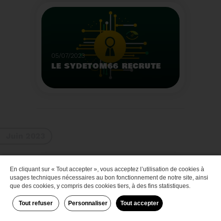
Que faire des bateaux
de plaisance en fin de
vie
Voir plus
05/07/2023
LE SYDETOM66 RECRUTE
Le Sydetom66 recrute
par voie statutaire ou
contractuelle un(e)
Adjoint(e) au Directeur
Voir plus
Général Adjoint -
Juin 2023
Services Techniques.
En cliquant sur « Tout accepter », vous acceptez l’utilisation de cookies à
Zéro déchet
usages techniques nécessaires au bon fonctionnement de notre site, ainsi
que des cookies, y compris des cookies tiers, à des fins statistiques.
Tout refuser
Personnaliser
Tout accepter
29/06/2023