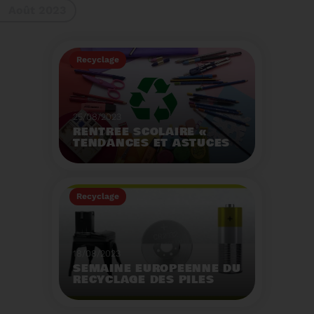
Août 2023
gestes à adopter
Recyclage
25/08/2023
RENTRÉE SCOLAIRE «
TENDANCES ET ASTUCES
»
Préservez la santé de
vos enfants et allégez
Recyclage
votre empreinte
écologique.
Voir plus
18/08/2023
SEMAINE EUROPÉENNE DU
RECYCLAGE DES PILES
2023