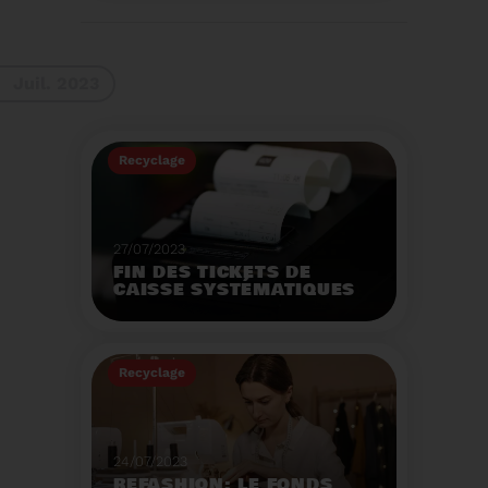
La 9ème Semaine
Européenne du
Recyclage des piles
(SERP) aura lieu du 4 au
Voir plus
10 septembre et à pour
Juil. 2023
thème :«Nos piles
usagées ne manquent
pas de ressources».
Recyclage
27/07/2023
FIN DES TICKETS DE
CAISSE SYSTÉMATIQUES
EN MAGASIN
Avec 8 mois de retard,
la fin de l'impression
Recyclage
systématique du ticket
de caisse papier
Voir plus
entrera en vigueur dès
le 1er août.
24/07/2023
REFASHION: LE FONDS