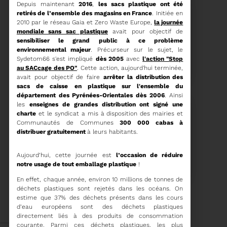
Depuis maintenant
2016
,
les sacs plastique ont été
retirés de l’ensemble des magasins en France
. Initiée en
2010 par le réseau Gaia et Zero Waste Europe,
la journée
mondiale sans sac plastique
avait pour objectif de
sensibiliser le grand public à ce problème
15/06/2026
environnemental majeur
. Précurseur sur le sujet, le
COMITÉ SYNDICAL DU
Sydetom66 s'est impliqué
dès 2005
avec
l'action "Stop
SYDETOM66
au SACcage des PO"
. Cette action, aujourd'hui terminée,
avait pour objectif de faire
arrêter la distribution des
sacs de caisse en plastique sur l'ensemble du
département des Pyrénées-Orientales dès 2006
. Ainsi
les
enseignes de grandes distribution ont signé une
charte
et le syndicat a mis à disposition des mairies et
Voir plus
Communautés de Communes
300 000 cabas à
distribuer gratuitement
à leurs habitants.
04/06/2026
Aujourd’hui, cette journée est
l’occasion de réduire
PRÉSENTATION DU
notre usage de tout emballage plastique
!
RAPPORT D'ACTIVITÉ
2025
En effet, chaque année, environ 10 millions de tonnes de
déchets plastiques sont rejetés dans les océans. On
Téléchargez le Rapport
estime que 37% des déchets présents dans les cours
Annuel 2024
d’eau européens sont des déchets plastiques
directement liés à des produits de consommation
Voir plus
courante. Parmi ces déchets plastiques, les plus