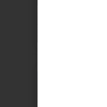
28/10/2025
PROCHAINE SÉANCE DU C
CONVOCATION ET ORDRE DU JOUR DU COMITÉ
SYNDICAL DU MERCREDI 5 NOVEMBRE A 9H30