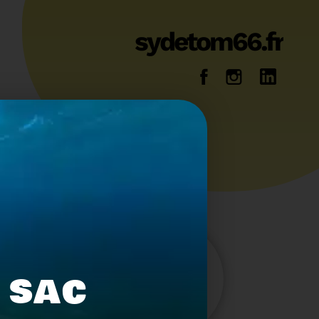
sydetom66.fr
14
36
 SAC
Energie
Reportage