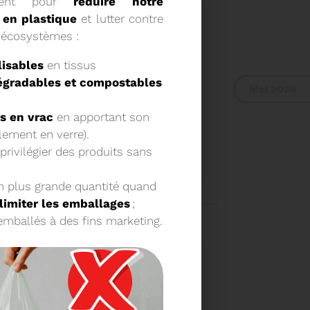
istent pour
réduire notre
en plastique
et lutter contre
s écosystèmes :
lisables
en tissus
égradables et compostables
Mai 2026
s en vrac
en apportant son
lement en verre).
L DU SYDETOM66
 privilégier des produits sans
n plus grande quantité quand
limiter les emballages
;
UR DU COMITÉ
A 9H30
remballés à des fins marketing.
Voir plus