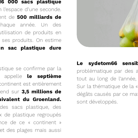
16 000 sacs plastique
 l’espace d’une seconde.
lent de
500 milliards de
chaque année. Un des
11/02/2026
utilisation de produits en
PROCHAINE SÉANC
e ses produits. On estime
un sac plastique dure
CONVOCATION ET ORDRE DU JO
Le sydetom66 sensib
SYNDICAL DU MERCREDI 25 FÉVR
stique se confirme par la
problématique par des a
Voir plus
 appelle
le septième
tout au long de l’année, 
continent est entièrement
Sur la thématique de la «
tend sur
3,5 millions de
dégâts causés par ce mat
quivalent du Groenland.
sont développés.
des sacs plastique, des
x de plastique regroupés
ence de ce « continent »
u et des plages mais aussi
22/01/2026