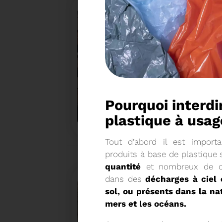
27/05/2026
Pourquoi interdi
BRUNO VALIENTE RÉÉLU P
plastique à us
​Tout d’abord il est import
Élection nouvelle mandature (2023- 2032)
produits à base de plastique
quantité
et nombreux de ce
dans des
décharges à ciel 
sol, ou présents dans la na
mers et les océans.