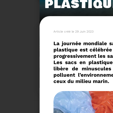
PLASTIQU
Article créé le 29 Juin 2023
La journée mondiale s
plastique est célébrée 
progressivement les sa
Les sacs en plastique
libère de minuscules 
polluent l’environne
15/06/2026
COMITÉ SYNDICAL DU SY
ceux du milieu marin.