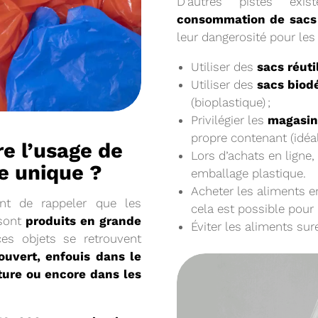
D’autres pistes ex
consommation de sacs 
leur dangerosité pour le
Utiliser des
sacs réuti
Utiliser des
sacs biod
(bioplastique) ;
Privilégier les
magasin
propre contenant (idéa
20/05/2026
re l’usage de
RÉSIDENT
COMITÉ SYNDICA
Lors d’achats en ligne,
age unique
emballage plastique.
Acheter les aliments e
ant de rappeler que les
cela est possible pour
CONVOCATION ET ORDRE DU JO
SYNDICAL DU MERCREDI 27 MAI 
 sont
produits en grande
Éviter les aliments su
s objets se retrouvent
Voir plus
ouvert, enfouis dans le
ture ou encore dans les