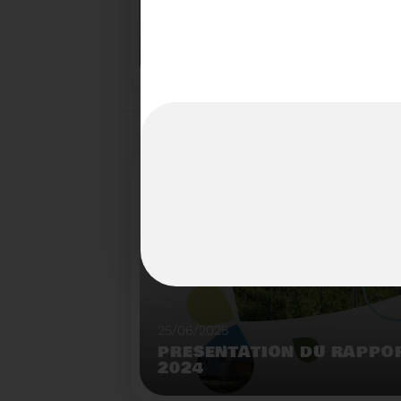
22/07/2025
LE BROYEUR FORESTIER : 
INNOVANTE DU SYDETOM6
TERRITOIRES
Démonstration de broyeur forestier mobile à l
déchèterie de Matemale.
25/06/2025
PRÉSENTATION DU RAPPOR
2024