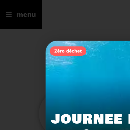
menu
Zéro déchet
246
23
JOURNEE 
Filtres
Toute l'actu
Compostage