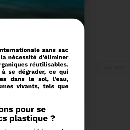
nternationale sans sac
 la nécessité d’éliminer
ganiques réutilisables.
Juin 2026
 à se dégrader, ce qui
es dans le sol, l’eau,
mes vivants, tels que
 RAPPORT D'ACTIVITÉ
ions pour se
2024
acs plastique
Voir plus