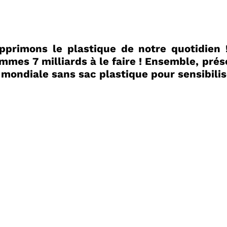
 LE SITE ARC
PROCHAINE SÉANC
CONVOCATION ET ORDRE DU JO
pprimons le plastique de notre quotidien
SYNDICAL DU MERCREDI 28 JAN
mmes 7 milliards à le faire ! Ensemble, prés
Voir plus
 mondiale sans sac plastique pour sensibili
HETS PENDANT
 vos