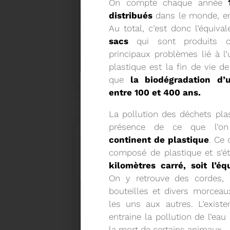
On compte chaque année
distribués
dans le monde, en
Au total, c’est donc l’équiva
sacs
qui sont produits 
18/02/2026
principaux problèmes lié à l’
COMMUNIQUÉ DE PRESSE
plastique est la fin de vie d
que
la biodégradation d’
entre 100 et 400 ans.
Tempête Nils - Gestion des déchets végétaux
La pollution des déchets pla
présence de ce que l’on
continent de plastique
. Ce 
composé de plastique et s’é
kilomètres carré, soit l’é
On y retrouve des cordes, 
bouteilles et divers morceau
les uns aux autres. L’exist
entraine la pollution de l’ea
27/01/2026
la mort de certains animaux.