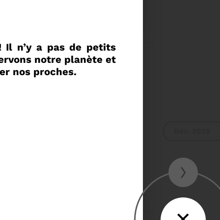
E DU COMITÉ SYNDICAL
UR DU COMITÉ
 !
Il n’y a pas de petits
VIER A 9H30
ervons notre planète et
Voir plus
ser nos proches.
Déc. 2025
›
›
✕