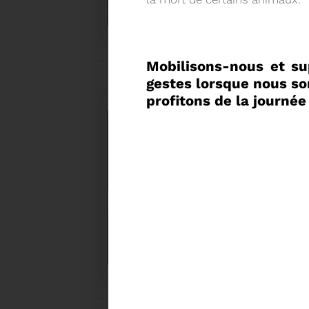
UN NOUVEAU PROJET POUR
IRIS
Mobilisons-nous et su
gestes lorsque nous so
profitons de la journée
18/12/2025
COMMENT TRIER VOS DÉC
LES FÊTES
Pendant les fêtes de fin d'année ne perdez pas
bons réflexes, pensez à trier vos déchets.