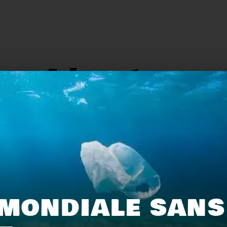
L'actu.
159
116
MONDIALE SANS
Recyclage
Zéro déchet