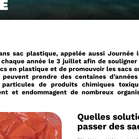
E
ans sac plastique, appelée aussi Journée i
chaque année le 3 juillet afin de souligner
cs en plastique et de promouvoir les sacs or
 peuvent prendre des centaines d’années
particules de produits chimiques toxiqu
ment et endommagent de nombreux organis
04/06/2026
DETOM66
PRÉSENTATION DU
2025
Quelles solut
Téléchargez le Rapport Annuel 
passer des s
Voir plus