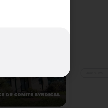
S...PAS POUR LES
Voir plus
Juin 2025
E DU COMITÉ SYNDICAL