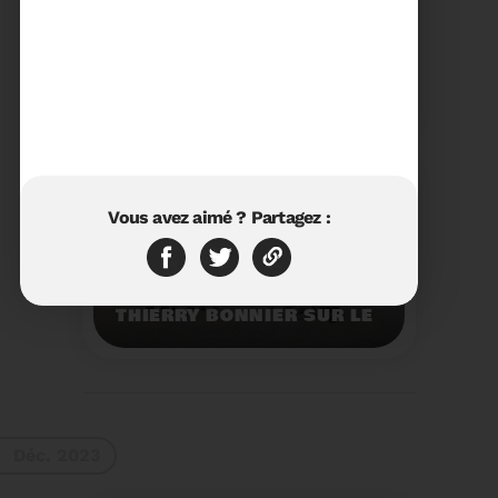
23/01/2024
RÉTROSPECTIVE 2023 DU
SYDETOM66
Rétrospective des
moments les plus
marquants de l'année
2023.
Voir plus
Vous avez aimé ? Partagez :
11/01/2024
VISITE DU PRÉFET M.
THIERRY BONNIER SUR LE
SITE ARC IRIS DU
SYDETOM66
Visite du Préfet M.
Thierry BONNIER sur le
site Arc Iris du
Sydetom66.
Voir plus
Déc. 2023