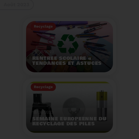
Août 2023
gestes à adopter
Recyclage
25/08/2023
RENTRÉE SCOLAIRE «
TENDANCES ET ASTUCES
»
Préservez la santé de
vos enfants et allégez
Recyclage
votre empreinte
écologique.
Voir plus
18/08/2023
SEMAINE EUROPÉENNE DU
RECYCLAGE DES PILES
2023