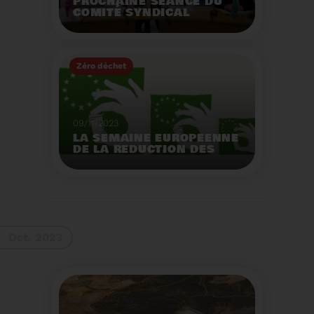
PROCHAINE SÉANCE DU
COMITÉ SYNDICAL
MERCREDI 29 NOVEMBRE
À 9 HEURES
Zéro déchet
Voir plus
09/11/2023
LA SEMAINE EUROPEENNE
DE LA REDUCTION DES
DECHETS 2023
Organisation d'actions
de sensibilisation sur la
réduction des déchets.
Voir plus
Oct. 2023