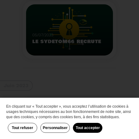
Que faire des bateaux
de plaisance en fin de
vie
Voir plus
05/07/2023
LE SYDETOM66 RECRUTE
Le Sydetom66 recrute
par voie statutaire ou
contractuelle un(e)
Adjoint(e) au Directeur
Voir plus
Général Adjoint -
Juin 2023
Services Techniques.
En cliquant sur « Tout accepter », vous acceptez l’utilisation de cookies à
Zéro déchet
usages techniques nécessaires au bon fonctionnement de notre site, ainsi
que des cookies, y compris des cookies tiers, à des fins statistiques.
Tout refuser
Personnaliser
Tout accepter
29/06/2023