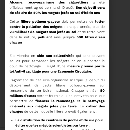
Alcome
, l'
éco-organisme des cigarettiers
a été
officiellement agréé ce mardi 10 août.
Son objectif sera
de réduire de 40% les mégots jetés au sol d'ici six ans
.
Cette
filière pollueur-payeur
doit permettre de
lutter
contre la pollution des mégots
: chaque année, plus de
15/06/2026
23 milliards de mégots sont jetés au sol
et se retrouvent
COMITÉ SYNDICAL DU
dans la nature,
polluant
ainsi jusqu’à
500 litres d’eau
SYDETOM66
chacun
.
Elle viendra en
aide aux collectivités
qui sont souvent
seules pour ramasser les mégots et en supporter le
coût de nettoyage. Il s'agit d'une
mesure prévue par la
Voir plus
loi Anti-Gaspillage pour une Economie Circulaire
.
L'agrément de cet éco-organisme marque le début du
04/06/2026
déploiement de cette filière pollueur-payeur sur
PRÉSENTATION DU
l'ensemble du territoire national. Chaque année,
80
RAPPORT D'ACTIVITÉ
millions d'euros
seront fournis aux collectivités pour leur
2025
permettre de
financer le ramassage
et
le nettoyage
inhérents aux mégots jetés par terre
. Le
cahier des
charges
de cette nouvelle filière prévoit également :
Téléchargez le Rapport
Annuel 2024
La distribution de cendriers de poche et de rue pour
éviter que les mégots soient jetés par terre
;
Voir plus