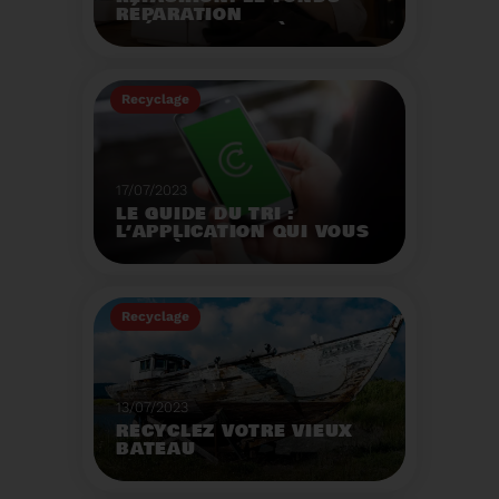
RÉPARATION
OPÉRATIONNEL À
L'AUTOMNE 2023.
Créé par la loi AGEC, le
fonds réparation a pour
Recyclage
mission d'encourager le
consommateur à
Voir plus
réparer ses vêtements
et chaussures.
17/07/2023
LE GUIDE DU TRI :
L’APPLICATION QUI VOUS
AIDE À MIEUX TRIER VOS
DÉCHETS MÊME EN
VACANCES
Recyclage
Voir plus
13/07/2023
RECYCLEZ VOTRE VIEUX
BATEAU