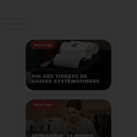
La 9ème Semaine
Européenne du
Recyclage des piles
(SERP) aura lieu du 4 au
Voir plus
10 septembre et à pour
Juil. 2023
thème :«Nos piles
usagées ne manquent
pas de ressources».
Recyclage
27/07/2023
FIN DES TICKETS DE
CAISSE SYSTÉMATIQUES
EN MAGASIN
Avec 8 mois de retard,
la fin de l'impression
Recyclage
systématique du ticket
de caisse papier
Voir plus
entrera en vigueur dès
le 1er août.
24/07/2023
REFASHION: LE FONDS