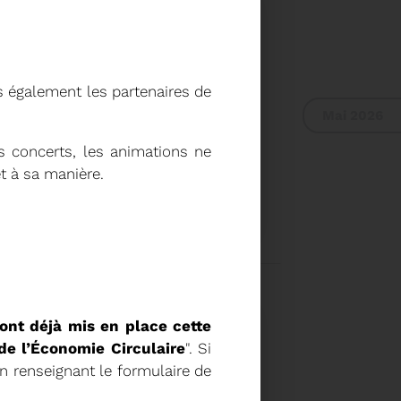
s également les partenaires de
Mai 2026
s concerts, les animations ne
t à sa manière.
L DU SYDETOM66
UR DU COMITÉ
A 9H30
Voir plus
ont déjà mis en place cette
de l’Économie Circulaire
". Si
en renseignant le formulaire de