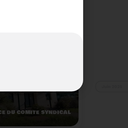
S...PAS POUR LES
Voir plus
Juin 2025
E DU COMITÉ SYNDICAL