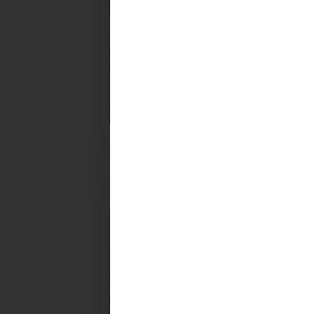
28/10/2025
PROCHAINE SÉANCE DU C
CONVOCATION ET ORDRE DU JOUR DU COMITÉ
SYNDICAL DU MERCREDI 5 NOVEMBRE A 9H30