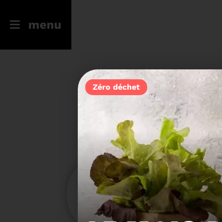
menu
Zéro déchet
246
23
Filtres
Toute l'actu
Compostage