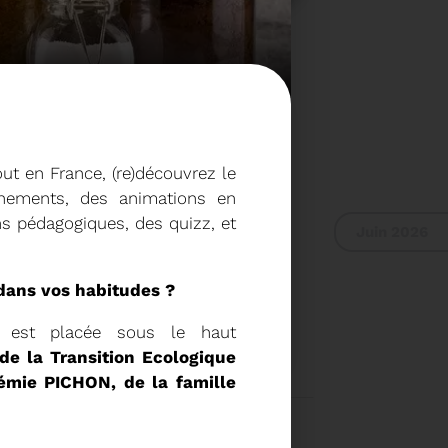
out en France, (re)découvrez le
énements, des animations en
s pédagogiques, des quizz, et
Juin 2026
c dans vos habitudes
 RAPPORT D'ACTIVITÉ
n est placée sous le haut
 de la Transition Ecologique
émie PICHON, de la famille
2024
Voir plus