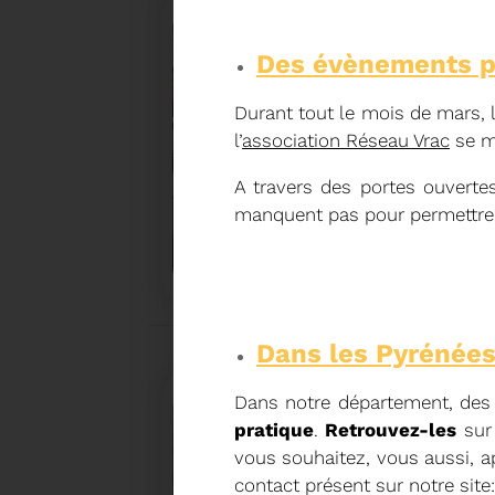
Des évènements pa
Durant tout le mois de mars, 
l’
association Réseau Vrac
se mo
A travers des portes ouverte
manquent pas pour permettre 
27/05/2026
BRUNO VALIENTE RÉÉLU P
Élection nouvelle mandature (2023- 2032)
Dans les Pyrénées
Dans notre département, de
pratique
.
Retrouvez-les
sur 
vous souhaitez, vous aussi, ap
contact présent sur notre site: