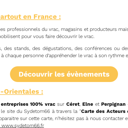
rtout en France :
les professionnels du vrac, magasins et producteurs mai
bilisent pour vous faire découvrir le vrac.
s, des stands, des dégustations, des conférences ou de
à chaque personne d’appréhender le vrac à son rythme e
20/05/2026
RÉSIDENT
COMITÉ SYNDICA
découvrir les évènements
CONVOCATION ET ORDRE DU JO
SYNDICAL DU MERCREDI 27 MAI 
-Orientales :
Voir plus
s
entreprises 100% vrac
sur
Céret
,
Elne
et
Perpignan
le site du Sydetom66 à travers la "
Carte des Acteurs 
paraitre sur cette carte, n'hésitez pas à nous contacter 
​ www.sydetom66.fr