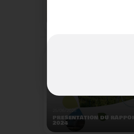
22/07/2025
LE BROYEUR FORESTIER : 
INNOVANTE DU SYDETOM6
TERRITOIRES
Démonstration de broyeur forestier mobile à l
déchèterie de Matemale.
25/06/2025
PRÉSENTATION DU RAPPOR
2024