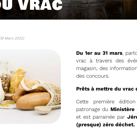
DU VRAC
 09 Mars 2022)
Du 1er au 31 mars
, part
vrac à travers des év
magasin, des information
des concours.
Prêts à mettre du vra
04/06/2026
DETOM66
PRÉSENTATION DU
Cette première éditio
2025
patronage du
Ministère
et est parrainée par
Jér
Téléchargez le Rapport Annuel 
(presque) zéro déchet.
Voir plus