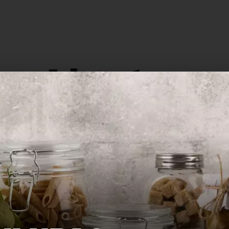
L'actu.
159
116
Recyclage
Zéro déchet