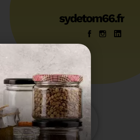
sydetom66.fr
14
36
Energie
Reportage