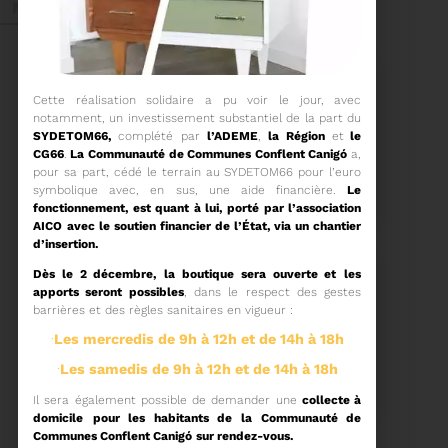
Mai 2026
Cette réalisation solidaire a pu voir le jour, avec
notamment, un investissement substantiel de la part du
SYDETOM66,
complété par
l’ADEME
,
la Région
et
le
CG66
.
La
Communauté de Communes
Conflent Canigó
a,
27/05/2026
pour sa part, cédé le terrain au SYDETOM66 pour l’euro
BRUNO VALIENTE RÉÉLU
symbolique avec, en sus, une aide financière.
Le
PRÉSIDENT
fonctionnement, est quant à lui, porté par l’association
AICO
avec le soutien financier de l’État, via un chantier
d’insertion.
Élection nouvelle
mandature (2023-
Dès le 2 décembre,
la boutique sera ouverte et
les
2032)
apports seront possibles
, dans le respect des gestes
Voir plus
barrières et des règles sanitaires en vigueur :
·
Les mercredis de 9h à 12h et de 14h à 18h
20/05/2026
·
Les samedis de 9h à 12h et de 14h à 18h
COMITÉ SYNDICAL DU
SYDETOM66
Il sera également possible de demander une
collecte à
domicile
pour les habitants de la Communauté de
Communes Conflent Canigó
sur rendez-vous.
CONVOCATION ET