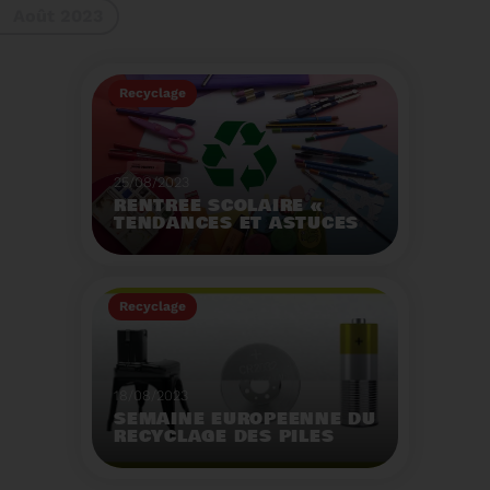
Août 2023
gestes à adopter
Recyclage
25/08/2023
RENTRÉE SCOLAIRE «
TENDANCES ET ASTUCES
»
Préservez la santé de
vos enfants et allégez
Recyclage
votre empreinte
écologique.
Voir plus
18/08/2023
SEMAINE EUROPÉENNE DU
RECYCLAGE DES PILES
2023