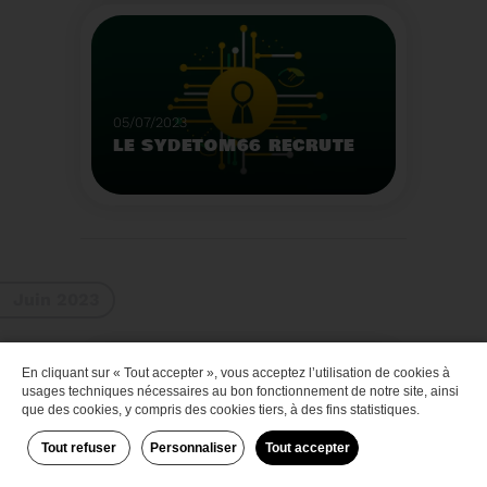
Que faire des bateaux
de plaisance en fin de
vie
Voir plus
05/07/2023
LE SYDETOM66 RECRUTE
Le Sydetom66 recrute
par voie statutaire ou
contractuelle un(e)
Adjoint(e) au Directeur
Voir plus
Général Adjoint -
Juin 2023
Services Techniques.
En cliquant sur « Tout accepter », vous acceptez l’utilisation de cookies à
Zéro déchet
usages techniques nécessaires au bon fonctionnement de notre site, ainsi
que des cookies, y compris des cookies tiers, à des fins statistiques.
Tout refuser
Personnaliser
Tout accepter
29/06/2023