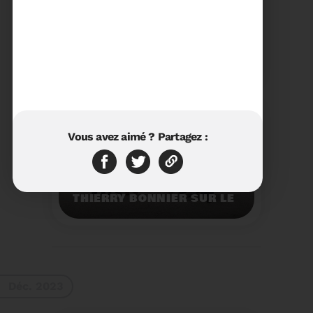
23/01/2024
RÉTROSPECTIVE 2023 DU
SYDETOM66
Rétrospective des
moments les plus
marquants de l'année
2023.
Voir plus
Vous avez aimé ? Partagez :
11/01/2024
VISITE DU PRÉFET M.
THIERRY BONNIER SUR LE
SITE ARC IRIS DU
SYDETOM66
Visite du Préfet M.
Thierry BONNIER sur le
site Arc Iris du
Sydetom66.
Voir plus
Déc. 2023