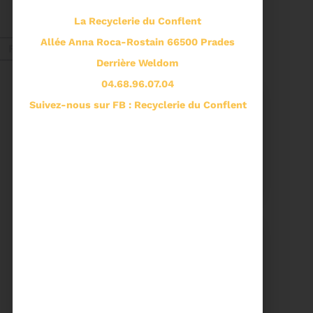
ORDRE DU JOUR DU
COMITÉ SYNDICAL DU
La Recyclerie du Conflent
MERCREDI 27 MAI A
Voir plus
9H30
Allée Anna Roca-Rostain 66500 Prades
Fév. 2026
Derrière Weldom
04.68.96.07.04
Recyclage
Suivez-nous sur FB : Recyclerie du Conflent
18/02/2026
COMMUNIQUÉ DE PRESSE
Tempête Nils - Gestion
des déchets végétaux
Voir plus
11/02/2026
PROCHAINE SÉANCE DU