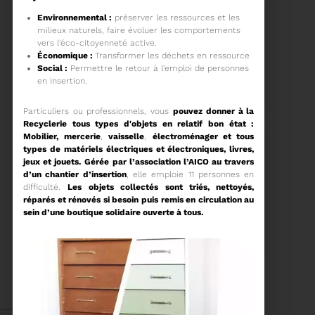
Environnemental :
préserver les ressources et les
milieux naturels, faire évoluer les comportements
vers l'éco-citoyenneté active.
Économique :
Transformer les déchets en ressource
Social :
Permettre le retour à l'emploi de personnes
15/06/2026
COMITÉ SYNDICAL DU
en insertion.
SYDETOM66
Particuliers ou professionnels, vous
pouvez donner à la
Recyclerie tous types d'objets en relatif bon état :
Mobilier,
mercerie
,
vaisselle
,
électroménager et tous
types de matériels électriques et électroniques, livres,
jeux et jouets.
Gérée par l’association l’AICO au travers
Voir plus
d’un chantier d’insertion
, elle emploie 11 personnes en
difficulté.
Les objets collectés sont triés, nettoyés,
réparés et rénovés si besoin puis remis en circulation au
04/06/2026
sein d’une boutique solidaire ouverte à tous.
PRÉSENTATION DU
RAPPORT D'ACTIVITÉ
2025
Téléchargez le Rapport
Annuel 2024
Voir plus