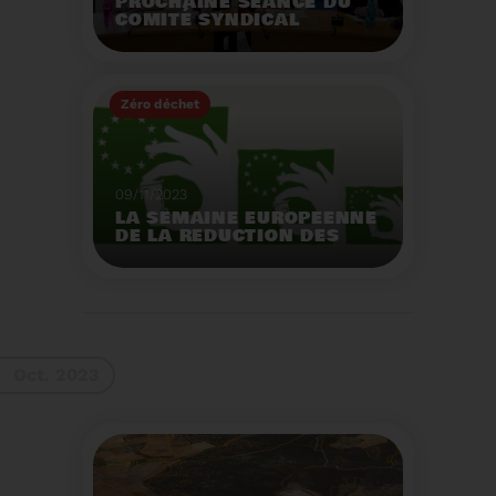
PROCHAINE SÉANCE DU
COMITÉ SYNDICAL
MERCREDI 29 NOVEMBRE
À 9 HEURES
Zéro déchet
Voir plus
09/11/2023
LA SEMAINE EUROPEENNE
DE LA REDUCTION DES
DECHETS 2023
Organisation d'actions
de sensibilisation sur la
réduction des déchets.
Voir plus
Oct. 2023