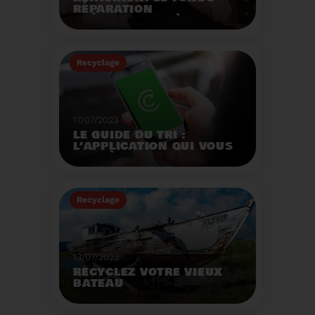
RÉPARATION
OPÉRATIONNEL À
L'AUTOMNE 2023.
Créé par la loi AGEC, le
fonds réparation a pour
Recyclage
mission d'encourager le
consommateur à
Voir plus
réparer ses vêtements
et chaussures.
17/07/2023
LE GUIDE DU TRI :
L’APPLICATION QUI VOUS
AIDE À MIEUX TRIER VOS
DÉCHETS MÊME EN
VACANCES
Recyclage
Voir plus
13/07/2023
RECYCLEZ VOTRE VIEUX
BATEAU