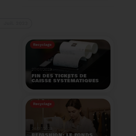
La 9ème Semaine
Européenne du
Recyclage des piles
(SERP) aura lieu du 4 au
Voir plus
10 septembre et à pour
Juil. 2023
thème :«Nos piles
usagées ne manquent
pas de ressources».
Recyclage
27/07/2023
FIN DES TICKETS DE
CAISSE SYSTÉMATIQUES
EN MAGASIN
Avec 8 mois de retard,
la fin de l'impression
Recyclage
systématique du ticket
de caisse papier
Voir plus
entrera en vigueur dès
le 1er août.
24/07/2023
REFASHION: LE FONDS