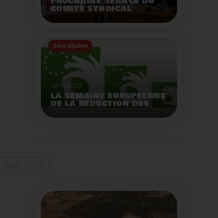
PROCHAINE SÉANCE DU
COMITÉ SYNDICAL
MERCREDI 29 NOVEMBRE
À 9 HEURES
Zéro déchet
Voir plus
09/11/2023
LA SEMAINE EUROPEENNE
DE LA REDUCTION DES
DECHETS 2023
Organisation d'actions
de sensibilisation sur la
réduction des déchets.
Voir plus
Oct. 2023