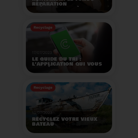
RÉPARATION
OPÉRATIONNEL À
L'AUTOMNE 2023.
Créé par la loi AGEC, le
fonds réparation a pour
Recyclage
mission d'encourager le
consommateur à
Voir plus
réparer ses vêtements
et chaussures.
17/07/2023
LE GUIDE DU TRI :
L’APPLICATION QUI VOUS
AIDE À MIEUX TRIER VOS
DÉCHETS MÊME EN
VACANCES
Recyclage
Voir plus
13/07/2023
RECYCLEZ VOTRE VIEUX
BATEAU