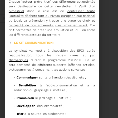
Chaque "acteur prévention" des différentes collectivités
ORDRE DU JOUR DU
sera destinataire de cette newsletter. Il s’agit d’un
COMITÉ SYNDICAL DU
MERCREDI 27 MAI A
bimestriel
dont le rôle est de
centraliser toute
Voir plus
9H30
l’actualité déchets tant au niveau européen que national
Fév. 2026
ou local
.
La prévention y trouve une place de choix et
l'actualité de nos adhérents y est mise en avant.
Elle
doit permettre de créer une émulation et du lien entre
les différents acteurs du territoire.
Recyclage
LE KIT COMMUNICATION :
Le syndicat va mettre à disposition des EPCI,
après
réactualisation
, tous les visuels créés et
par
18/02/2026
thématiques
, durant le programme 2010/2015. Ce kit
COMMUNIQUÉ DE PRESSE
sera composé de différents supports (affiches, articles,
pictogrammes...) concernant les actions suivantes :
-
Communiquer
sur la prévention des déchets ;
Tempête Nils - Gestion
-
Sensibiliser
à l'éco-consommation et à la
des déchets végétaux
réduction du gaspillage alimetaire ;
Voir plus
-
Promouvoir
le jardinage au naturel ;
-
Développer
l'éco-exemplarité ;
11/02/2026
-
Trier
à la source les biodéchets ;
PROCHAINE SÉANCE DU