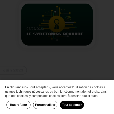
Que faire des bateaux
de plaisance en fin de
vie
Voir plus
05/07/2023
LE SYDETOM66 RECRUTE
Le Sydetom66 recrute
par voie statutaire ou
contractuelle un(e)
Adjoint(e) au Directeur
Voir plus
Général Adjoint -
Juin 2023
Services Techniques.
En cliquant sur « Tout accepter », vous acceptez l’utilisation de cookies à
Zéro déchet
usages techniques nécessaires au bon fonctionnement de notre site, ainsi
que des cookies, y compris des cookies tiers, à des fins statistiques.
Tout refuser
Personnaliser
Tout accepter
29/06/2023