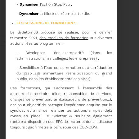
COMITÉ SYNDICAL
-
Dynamiser
l'action Stop Pub ;
-
Dynamiser
la filière de réemploi textile.
CONVOCATION ET
LES SESSIONS DE FORMATION :
ORDRE DU JOUR DU
COMITÉ SYNDICAL DU
MERCREDI 25 FÉVRIER A
Le Sydetom66 propose de réaliser, pour le dernier
Voir plus
9H30
trimestre 2021,
des modules de formation
sur diverses
Janv. 2026
actions liées au programme :
- Développer l'éco-exemplarité (dans les
administrations, les collèges, les entreprises) ;
Energie
-
Sensibiliser à l'éco-consommation et à la réduction
du gaspillage alimentaire
(sensibilisation du grand
public, dans les établissements scolaires).
27/01/2026
Ces formations, qui s'adressent à l'ensemble des
UN NOUVEAU PROJET
acteurs du territoire (élus, responsables de services,
POUR LE SITE ARC IRIS
chargés de prévention, ambassadeurs de prévention...),
ont pour objectif de partager l’expérience acquise par le
syndicat et ainsi de relancer les actions simples déjà
mises en place. Le Sydetom66 souhaite également
mettre à disposition des EPCI le matériel dont il dispose
toujours : gachimètre à pain, roue des DLC-DDM...
Voir plus