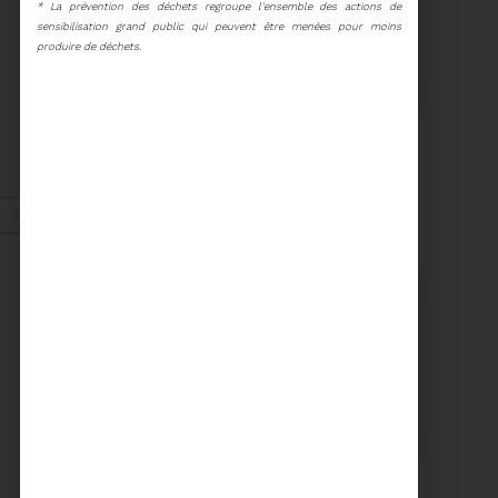
* La prévention des déchets regroupe l'ensemble des actions de
sensibilisation grand public qui peuvent être menées pour moins
22/01/2026
produire de déchets.
PROCHAINE SÉANCE DU
COMITÉ SYNDICAL
CONVOCATION ET
ORDRE DU JOUR DU
COMITÉ SYNDICAL DU
MERCREDI 28 JANVIER
Voir plus
A 9H30
Déc. 2025
Recyclage
18/12/2025
COMMENT TRIER VOS
DÉCHETS PENDANT LES
FÊTES
Pendant les fêtes de fin