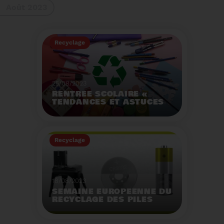
Août 2023
gestes à adopter
Recyclage
25/08/2023
RENTRÉE SCOLAIRE «
TENDANCES ET ASTUCES
»
Préservez la santé de
vos enfants et allégez
Recyclage
votre empreinte
écologique.
Voir plus
18/08/2023
SEMAINE EUROPÉENNE DU
RECYCLAGE DES PILES
2023