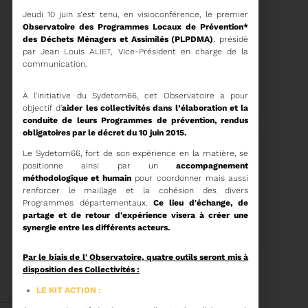
Jeudi 10 juin s’est tenu, en visioconférence, le premier
Observatoire des Programmes Locaux de Prévention*
des Déchets Ménagers et Assimilés (PLPDMA)
, présidé
par Jean Louis ALIET, Vice-Président en charge de la
communication.
15/06/2026
COMITÉ SYNDICAL DU
SYDETOM66
À l'initiative du Sydetom66, cet Observatoire a pour
objectif d'
aider les collectivités dans l’élaboration et la
conduite de leurs Programmes de prévention, rendus
obligatoires par le décret du 10 juin 2015.
Le Sydetom66, fort de son expérience en la matière, se
Voir plus
positionne ainsi par un
accompagnement
méthodologique et humain
pour coordonner mais aussi
renforcer le maillage et la cohésion des divers
04/06/2026
Programmes départementaux.
Ce lieu d'échange, de
PRÉSENTATION DU
partage et de retour d'expérience visera à créer une
RAPPORT D'ACTIVITÉ
synergie entre les différents acteurs.
2025
Par le biais de l' Observatoire, quatre outils seront mis à
Téléchargez le Rapport
disposition des Collectivités :
Annuel 2024
LE KIT ACTION :
Voir plus