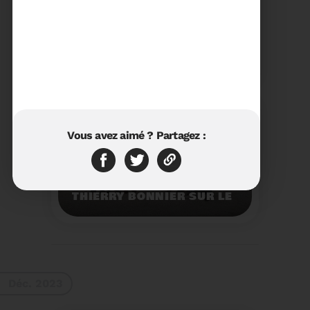
23/01/2024
RÉTROSPECTIVE 2023 DU
SYDETOM66
Rétrospective des
moments les plus
marquants de l'année
2023.
Voir plus
Vous avez aimé ? Partagez :
11/01/2024
VISITE DU PRÉFET M.
THIERRY BONNIER SUR LE
SITE ARC IRIS DU
SYDETOM66
Visite du Préfet M.
Thierry BONNIER sur le
site Arc Iris du
Sydetom66.
Voir plus
Déc. 2023