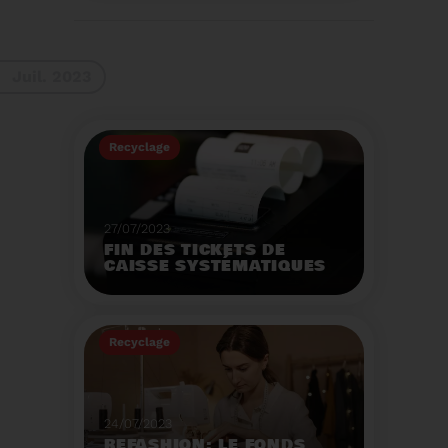
La 9ème Semaine
Européenne du
Recyclage des piles
(SERP) aura lieu du 4 au
Voir plus
10 septembre et à pour
Juil. 2023
thème :«Nos piles
usagées ne manquent
pas de ressources».
Recyclage
27/07/2023
FIN DES TICKETS DE
CAISSE SYSTÉMATIQUES
EN MAGASIN
Avec 8 mois de retard,
la fin de l'impression
Recyclage
systématique du ticket
de caisse papier
Voir plus
entrera en vigueur dès
le 1er août.
24/07/2023
REFASHION: LE FONDS