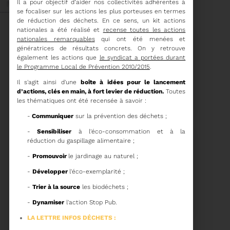
Il a pour objectif d’aider nos collectivités adhérentes à
Mai 2026
se focaliser sur les actions les plus porteuses en termes
de réduction des déchets. En ce sens, un kit actions
nationales a été réalisé et
recense toutes les actions
nationales remarquables
qui ont été menées et
génératrices de résultats concrets. On y retrouve
également les actions que
le syndicat a portées durant
le Programme Local de Prévention 2010/2015
.
27/05/2026
Il s'agit ainsi d'une
boîte à idées pour le lancement
BRUNO VALIENTE RÉÉLU
d’actions, clés en main, à fort levier de réduction.
Toutes
PRÉSIDENT
les thématiques ont été recensée à savoir :
-
Communiquer
sur la prévention des déchets ;
Élection nouvelle
-
Sensibiliser
à l'éco-consommation et à la
mandature (2023-
réduction du gaspillage alimentaire ;
2032)
Voir plus
-
Promouvoir
le jardinage au naturel ;
-
Développer
l'éco-exemplarité ;
20/05/2026
-
Trier à la source
les biodéchets ;
COMITÉ SYNDICAL DU
SYDETOM66
-
Dynamiser
l'action Stop Pub.
LA LETTRE INFOS DÉCHETS :
CONVOCATION ET