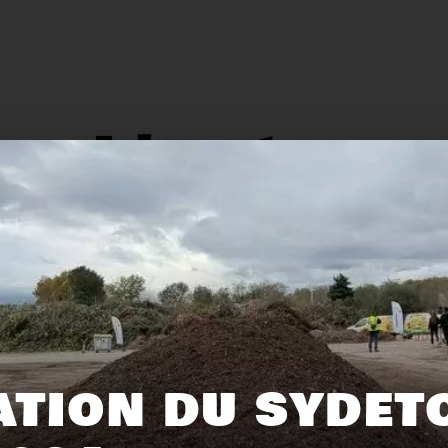
L'actu.
159
116
ATION DU SYDET
Recyclage
Zéro déchet