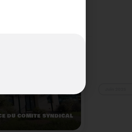
S...PAS POUR LES
Voir plus
Juin 2025
E DU COMITÉ SYNDICAL