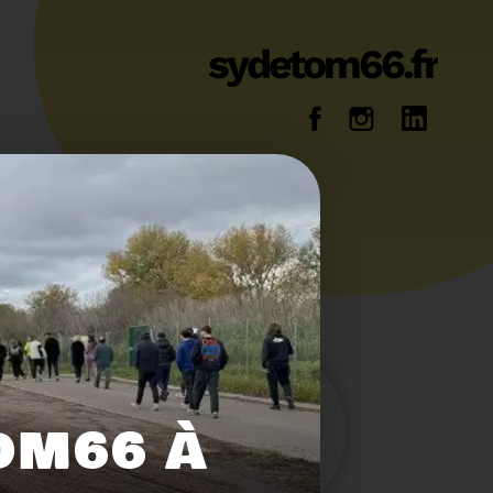
sydetom66.fr
14
36
OM66 À
Energie
Reportage