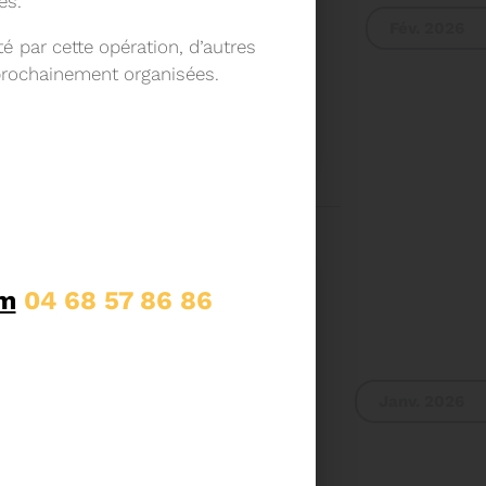
es.
Fév. 2026
 par cette opération, d’autres
 prochainement organisées.
E DU COMITÉ SYNDICAL
UR DU COMITÉ
IER A 9H30
Voir plus
m
04 68 57 86 86
Janv. 2026