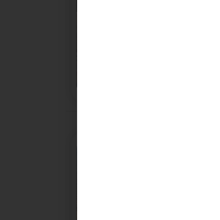
28/10/2025
PROCHAINE SÉANCE DU C
CONVOCATION ET ORDRE DU JOUR DU COMITÉ
SYNDICAL DU MERCREDI 5 NOVEMBRE A 9H30