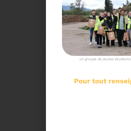
18/02/2026
COMMUNIQUÉ DE PRESSE
Tempête Nils - Gestion des déchets végétaux
Un groupe de jeunes étudiants
Pour tout rense
27/01/2026