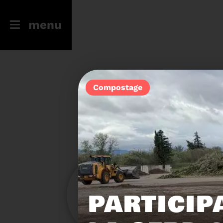
menu
Compostage
246
23
PARTICIP
Filtres
Toute l'actu
Compostage