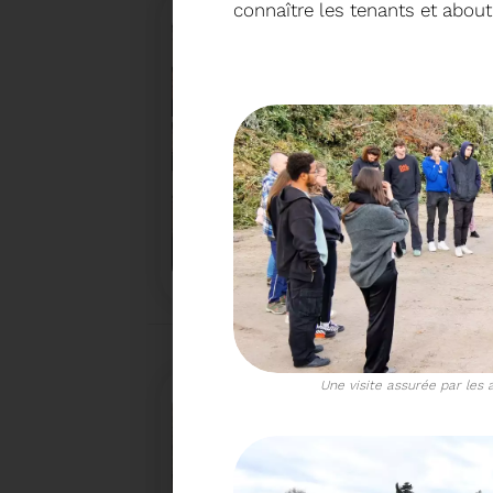
connaître les tenants et about
27/05/2026
BRUNO VALIENTE RÉÉLU P
Élection nouvelle mandature (2023- 2032)
Une visite assurée par les