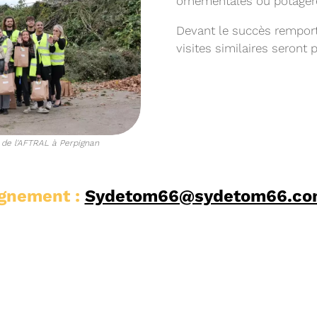
ornementales ou potagèr
Devant le succès remporté
visites similaires seront
11/02/2026
PROCHAINE SÉANC
CONVOCATION ET ORDRE DU JO
 de l'AFTRAL à Perpignan
SYNDICAL DU MERCREDI 25 FÉVR
Voir plus
ignement :
Sydetom66@sydetom66.co
22/01/2026