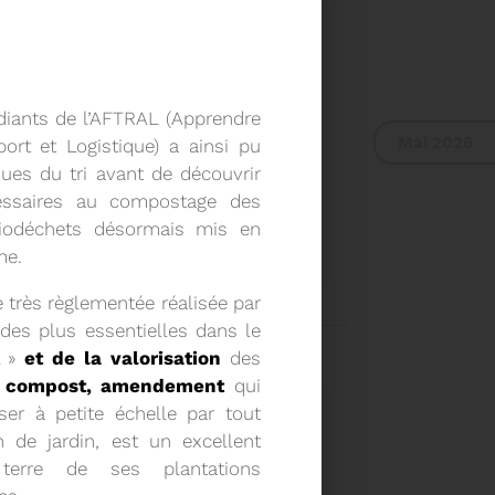
diants de l’AFTRAL
(Apprendre
Mai 2026
ort et Logistique)
a ainsi pu
ques du tri avant de découvrir
essaires au compostage des
biodéchets désormais mis en
L DU SYDETOM66
me.
e très règlementée réalisée par
UR DU COMITÉ
des plus essentielles dans le
A 9H30
l »
et de la valorisation
des
Voir plus
compost,
amendement
qui
ser à petite échelle par tout
n de jardin, est un excellent
terre de ses plantations