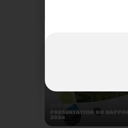
22/07/2025
LE BROYEUR FORESTIER : 
INNOVANTE DU SYDETOM6
TERRITOIRES
Démonstration de broyeur forestier mobile à l
déchèterie de Matemale.
25/06/2025
PRÉSENTATION DU RAPPOR
2024