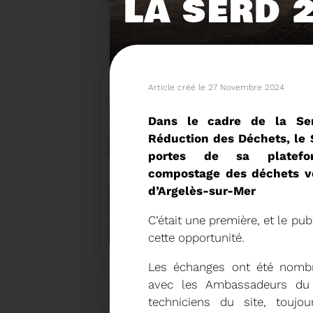
LA SERD 
Article créé le 27 Novembre 2024
Dans le cadre de la Se
Réduction des Déchets, le 
portes de sa platefor
compostage des déchets v
d’Argelès-sur-Mer
15/06/2026
C’était une première, et le publ
COMITÉ SYNDICAL DU SY
cette opportunité.
Les échanges ont été nombre
avec les Ambassadeurs du 
techniciens du site, toujo