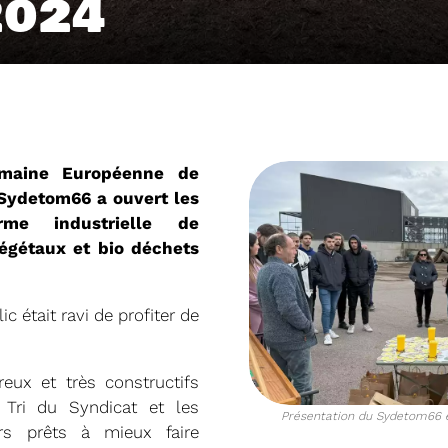
2024
maine Européenne de
Sydetom66 a ouvert les
me industrielle de
égétaux et bio déchets
04/06/2026
ic était ravi de profiter de
DETOM66
PRÉSENTATION DU
2025
ux et très constructifs
Téléchargez le Rapport Annuel 
Tri du Syndicat et les
Présentation du Sydetom66 et
urs prêts à mieux faire
Voir plus