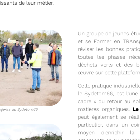
issants de leur métier.
Un groupe de jeunes étu
et se Former en TRAnsp
réviser les bonnes prati
toutes les phases néc
20/05/2026
déchets verts et des 
RÉSIDENT
COMITÉ SYNDICA
œuvre sur cette platefor
Cette pratique industriell
CONVOCATION ET ORDRE DU JO
le Sydetom66, est l’une 
SYNDICAL DU MERCREDI 27 MAI 
cadre « du retour au so
Voir plus
matières organiques.
Le
 agents du Sydetom66
peut également se réali
particulier, dans un coi
moyen d’enrichir la 