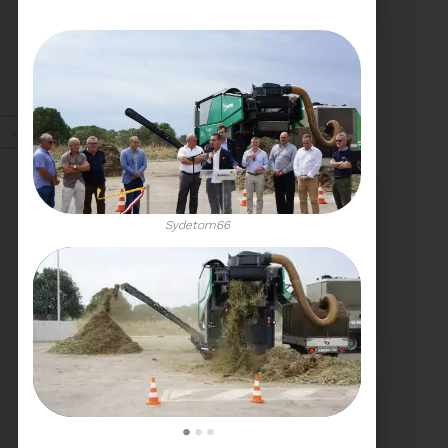
COMITÉ SYNDICAL
CONVOCATION ET
ORDRE DU JOUR DU
COMITÉ SYNDICAL DU
MERCREDI 25 FÉVRIER A
Voir plus
9H30
Janv. 2026
Energie
Sydetom66
27/01/2026
UN NOUVEAU PROJET
POUR LE SITE ARC IRIS
•
•
•
Voir plus