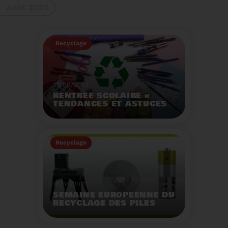
Août 2023
gestes à adopter
Recyclage
25/08/2023
RENTRÉE SCOLAIRE «
TENDANCES ET ASTUCES
»
Préservez la santé de
vos enfants et allégez
Recyclage
votre empreinte
écologique.
Voir plus
18/08/2023
SEMAINE EUROPÉENNE DU
RECYCLAGE DES PILES
2023