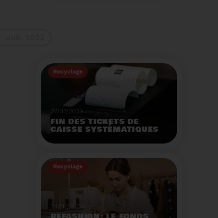
La 9ème Semaine
Européenne du
Recyclage des piles
(SERP) aura lieu du 4 au
Voir plus
10 septembre et à pour
Juil. 2023
thème :«Nos piles
usagées ne manquent
pas de ressources».
Recyclage
27/07/2023
FIN DES TICKETS DE
CAISSE SYSTÉMATIQUES
EN MAGASIN
Avec 8 mois de retard,
la fin de l'impression
Recyclage
systématique du ticket
de caisse papier
Voir plus
entrera en vigueur dès
le 1er août.
24/07/2023
REFASHION: LE FONDS