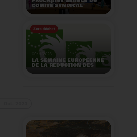
PROCHAINE SÉANCE DU
COMITÉ SYNDICAL
MERCREDI 29 NOVEMBRE
À 9 HEURES
Zéro déchet
Voir plus
09/11/2023
LA SEMAINE EUROPEENNE
DE LA REDUCTION DES
DECHETS 2023
Organisation d'actions
de sensibilisation sur la
réduction des déchets.
Voir plus
Oct. 2023