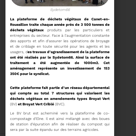
Sydetom66
La plateforme de déchets végétaux de Canet-en-
Roussillon traite chaque année près de 3 500 tonnes de
15/06/2026
déchets végétaux
produits par les particuliers et
COMITÉ SYNDICAL DU
entreprises du secteur. Face à l’augmentation constante
SYDETOM66
des apports et afin d’assurer les opérations de broyage
et de criblage en toute sécurité pour les agents et les
usagers, d
es travaux d’agrandissement de la plateforme
ont été réalisés par le Sydetom66. Ainsi la surface de
traitement a été augmentée de 1000m2. Cet
aménagement représente un investissement de 153
Voir plus
350€ pour le syndicat.
Cette plateforme fait partie d’un réseau départemental
04/06/2026
qui compte au total 7 structures qui valorisent les
PRÉSENTATION DU
déchets végétaux en amendements types Broyat Vert
RAPPORT D'ACTIVITÉ
2025
(BV)
et Broyat Vert Criblé
(BVC).
Le BV brut est acheminé vers la plateforme de co-
Téléchargez le Rapport
compostage d’Elne. Il est ainsi mélangé avec des boues
Annuel 2024
de station d’épuration afin de réaliser du compost qui
sera par la suite épandu sur des terrains agricoles.
Voir plus