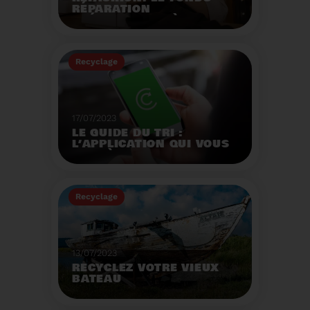
RÉPARATION
OPÉRATIONNEL À
L'AUTOMNE 2023.
Créé par la loi AGEC, le
fonds réparation a pour
Recyclage
mission d'encourager le
consommateur à
Voir plus
réparer ses vêtements
et chaussures.
17/07/2023
LE GUIDE DU TRI :
L’APPLICATION QUI VOUS
AIDE À MIEUX TRIER VOS
DÉCHETS MÊME EN
VACANCES
Recyclage
Voir plus
13/07/2023
RECYCLEZ VOTRE VIEUX
BATEAU