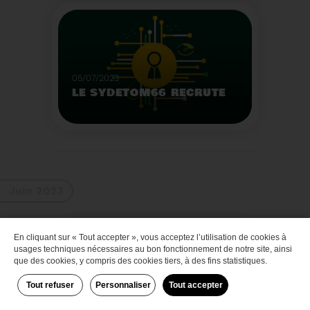
Que faire des bateaux
de plaisance en fin de
vie
Voir plus
05/07/2023
LE SYDETOM66 RECRUTE
Le Sydetom66 recrute
par voie statutaire ou
contractuelle un(e)
Adjoint(e) au Directeur
Voir plus
Général Adjoint -
Juin 2023
Services Techniques.
En cliquant sur « Tout accepter », vous acceptez l’utilisation de cookies à
Zéro déchet
usages techniques nécessaires au bon fonctionnement de notre site, ainsi
que des cookies, y compris des cookies tiers, à des fins statistiques.
Tout refuser
Personnaliser
Tout accepter
29/06/2023