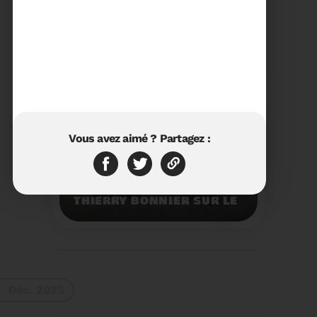
23/01/2024
RÉTROSPECTIVE 2023 DU
SYDETOM66
Rétrospective des
moments les plus
marquants de l'année
2023.
Voir plus
Vous avez aimé ? Partagez :
11/01/2024
VISITE DU PRÉFET M.
THIERRY BONNIER SUR LE
SITE ARC IRIS DU
SYDETOM66
Visite du Préfet M.
Thierry BONNIER sur le
site Arc Iris du
Sydetom66.
Voir plus
Déc. 2023