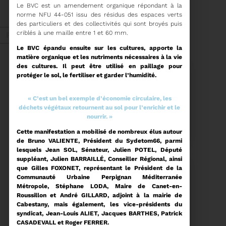
Le BVC est un amendement organique répondant à la
ORDRE DU JOUR DU
COMITÉ SYNDICAL DU
norme NFU 44-051 issu des résidus des espaces verts
MERCREDI 27 MAI A
des particuliers et des collectivités qui sont broyés puis
Voir plus
9H30
criblés à une maille entre 1 et 60 mm.
Fév. 2026
Le BVC épandu ensuite sur les cultures, apporte la
matière organique et les nutriments nécessaires à la vie
des cultures. Il peut être utilisé en paillage pour
Recyclage
protéger le sol, le fertiliser et garder l’humidité.
« C’est un bel exemple d’économie circulaire, les
déchets végétaux retournent au sol pour l’enrichir et le
18/02/2026
nourrir. »
COMMUNIQUÉ DE PRESSE
Cette manifestation a mobilisé de nombreux élus autour
de Bruno VALIENTE, Président du Sydetom66, parmi
lesquels Jean SOL, Sénateur, Julien POTEL, Député
Tempête Nils - Gestion
suppléant, Julien BARRAILLÉ, Conseiller Régional, ainsi
des déchets végétaux
que Gilles FOXONET, représentant le Président de la
Communauté Urbaine Perpignan Méditerranée
Voir plus
Métropole, Stéphane LODA, Maire de Canet-en-
Roussillon et André GILLARD, adjoint à la mairie de
Cabestany, mais également, les vice-présidents du
11/02/2026
syndicat, Jean-Louis ALIET, Jacques BARTHES, Patrick
PROCHAINE SÉANCE DU
CASADEVALL et Roger FERRER.