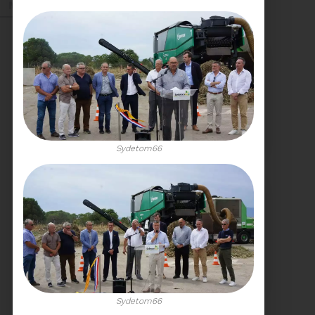
Mai 2026
27/05/2026
BRUNO VALIENTE RÉÉLU
PRÉSIDENT
Sydetom66
Élection nouvelle
mandature (2023-
2032)
Voir plus
20/05/2026
COMITÉ SYNDICAL DU
SYDETOM66
Sydetom66
CONVOCATION ET