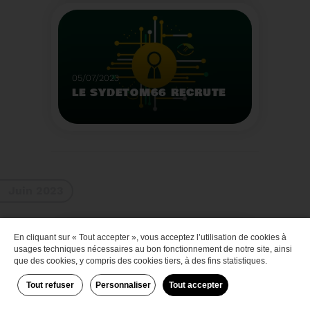
Que faire des bateaux
de plaisance en fin de
vie
Voir plus
05/07/2023
LE SYDETOM66 RECRUTE
Le Sydetom66 recrute
par voie statutaire ou
contractuelle un(e)
Adjoint(e) au Directeur
Voir plus
Général Adjoint -
Juin 2023
Services Techniques.
En cliquant sur « Tout accepter », vous acceptez l’utilisation de cookies à
Zéro déchet
usages techniques nécessaires au bon fonctionnement de notre site, ainsi
que des cookies, y compris des cookies tiers, à des fins statistiques.
Tout refuser
Personnaliser
Tout accepter
29/06/2023