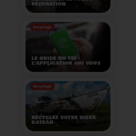
RÉPARATION
OPÉRATIONNEL À
L'AUTOMNE 2023.
Créé par la loi AGEC, le
fonds réparation a pour
Recyclage
mission d'encourager le
consommateur à
Voir plus
réparer ses vêtements
et chaussures.
17/07/2023
LE GUIDE DU TRI :
L’APPLICATION QUI VOUS
AIDE À MIEUX TRIER VOS
DÉCHETS MÊME EN
VACANCES
Recyclage
Voir plus
13/07/2023
RECYCLEZ VOTRE VIEUX
BATEAU