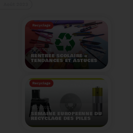
Août 2023
gestes à adopter
Recyclage
25/08/2023
RENTRÉE SCOLAIRE «
TENDANCES ET ASTUCES
»
Préservez la santé de
vos enfants et allégez
Recyclage
votre empreinte
écologique.
Voir plus
18/08/2023
SEMAINE EUROPÉENNE DU
RECYCLAGE DES PILES
2023