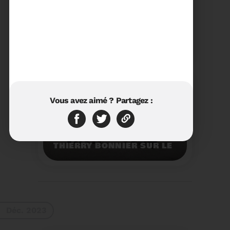
23/01/2024
RÉTROSPECTIVE 2023 DU
SYDETOM66
Rétrospective des
moments les plus
marquants de l'année
2023.
Voir plus
Vous avez aimé ? Partagez :
11/01/2024
VISITE DU PRÉFET M.
THIERRY BONNIER SUR LE
SITE ARC IRIS DU
SYDETOM66
Visite du Préfet M.
Thierry BONNIER sur le
site Arc Iris du
Sydetom66.
Voir plus
Déc. 2023