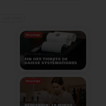
La 9ème Semaine
Européenne du
Recyclage des piles
(SERP) aura lieu du 4 au
Voir plus
10 septembre et à pour
Juil. 2023
thème :«Nos piles
usagées ne manquent
pas de ressources».
Recyclage
27/07/2023
FIN DES TICKETS DE
CAISSE SYSTÉMATIQUES
EN MAGASIN
Avec 8 mois de retard,
la fin de l'impression
Recyclage
systématique du ticket
de caisse papier
Voir plus
entrera en vigueur dès
le 1er août.
24/07/2023
REFASHION: LE FONDS