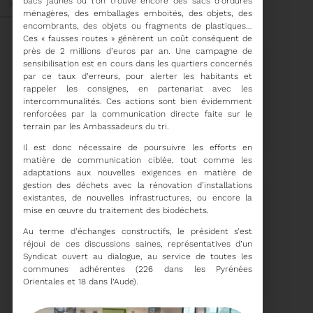
bacs jaunes où l’on trouve encore des sacs d’ordures
Mai 2026
ménagères, des emballages emboités, des objets, des
encombrants, des objets ou fragments de plastiques…
Ces « fausses routes » génèrent un coût conséquent de
près de 2 millions d’euros par an. Une campagne de
sensibilisation est en cours dans les quartiers concernés
par ce taux d’erreurs, pour alerter les habitants et
rappeler les consignes, en partenariat avec les
intercommunalités. Ces actions sont bien évidemment
27/05/2026
renforcées par la communication directe faite sur le
BRUNO VALIENTE RÉÉLU
terrain par les Ambassadeurs du tri.
PRÉSIDENT
Il est donc nécessaire de poursuivre les efforts en
matière de communication ciblée, tout comme les
adaptations aux nouvelles exigences en matière de
Élection nouvelle
gestion des déchets avec la rénovation d’installations
mandature (2023-
2032)
existantes, de nouvelles infrastructures, ou encore la
Voir plus
mise en œuvre du traitement des biodéchets.
Au terme d’échanges constructifs, le président s’est
réjoui de ces discussions saines, représentatives d’un
20/05/2026
Syndicat ouvert au dialogue, au service de toutes les
COMITÉ SYNDICAL DU
communes adhérentes (226 dans les Pyrénées
SYDETOM66
Orientales et 18 dans l’Aude).
CONVOCATION ET