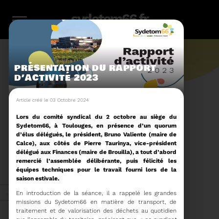
sydetom66.fr
PRÉSENTATION DU RAPPORT
D’ACTIVITÉ 2023
L'actu.
Article créé le 03 Octobre 2024
Lors du comité syndical du 2 octobre au siège du
Sydetom66, à Toulouges, en présence d’un quorum
246
d’élus délégués, le président, Bruno Valiente (maire de
Calce), aux côtés de Pierre Taurinya, vice-président
délégué aux Finances (maire de Brouilla), a tout d’abord
Filtres
Toute l'actu
remercié l’assemblée délibérante, puis félicité les
116
159
23
36
14
équipes techniques pour le travail fourni lors de la
saison estivale.
Zéro
Compostage
Recyclage
Energie
Reportage
Juin 2026
En introduction de la séance, il a rappelé les grandes
déchet
missions du Sydetom66 en matière de transport, de
traitement et de valorisation des déchets au quotidien