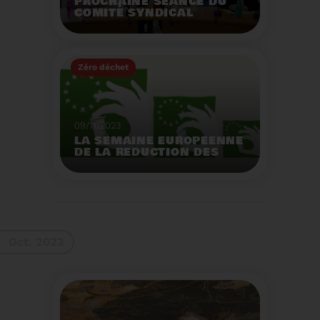
PROCHAINE SÉANCE DU
COMITÉ SYNDICAL
MERCREDI 29 NOVEMBRE
À 9 HEURES
Zéro déchet
Voir plus
09/11/2023
LA SEMAINE EUROPEENNE
DE LA REDUCTION DES
DECHETS 2023
Organisation d'actions
de sensibilisation sur la
réduction des déchets.
Voir plus
Oct. 2023