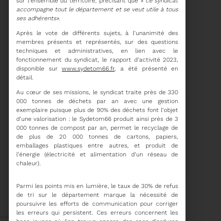
sur l’ensemble du territoire, précisant que
« ce syndicat
accompagne tout le département et se veut utile à tous
ses adhérents».
Après le vote de différents sujets, à l’unanimité des
membres présents et représentés, sur des questions
15/06/2026
techniques et administratives, en lien avec le
COMITÉ SYNDICAL DU
fonctionnement du syndicat, le rapport d’activité 2023,
SYDETOM66
disponible sur
www.sydetom66.fr
, a été présenté en
détail.
Au cœur de ses missions, le syndicat traite près de 330
000 tonnes de déchets par an avec une gestion
exemplaire puisque plus de 90% des déchets font l’objet
Voir plus
d’une valorisation : le Sydetom66 produit ainsi près de 3
000 tonnes de compost par an, permet le recyclage de
de plus de 20 000 tonnes de cartons, papiers,
04/06/2026
emballages plastiques entre autres, et produit de
PRÉSENTATION DU
l’énergie (électricité et alimentation d’un réseau de
RAPPORT D'ACTIVITÉ
chaleur).
2025
Parmi les points mis en lumière, le taux de 30% de refus
Téléchargez le Rapport
de tri sur le département marque la nécessité de
Annuel 2024
poursuivre les efforts de communication pour corriger
les erreurs qui persistent. Ces erreurs concernent les
Voir plus