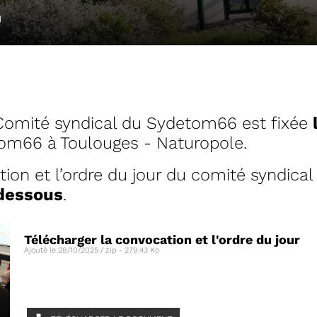
L
Comité syndical du Sydetom66 est fixée
om66 à Toulouges - Naturopole.
ion et l’ordre du jour du comité syndica
dessous
.
04/06/2026
DETOM66
PRÉSENTATION DU
2025
Télécharger la convocation et l'ordre du jour
Ajouté le 28/10/2025 / zip - 279.43 Ko
Téléchargez le Rapport Annuel 
Voir plus