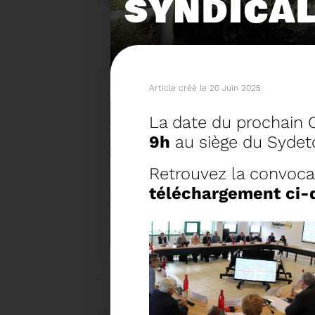
SYNDICA
Article créé le 20 Juin 2025
La date du prochain 
9h
au siège du Sydet
Retrouvez la convocat
téléchargement ci-
15/06/2026
COMITÉ SYNDICAL DU SY