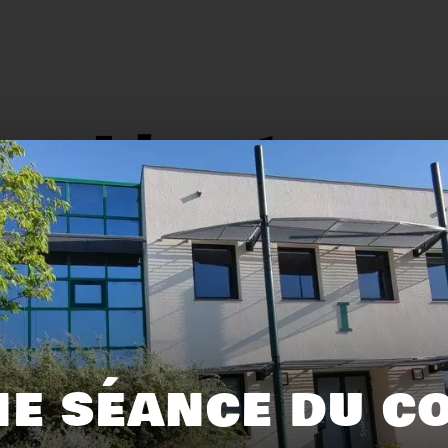
L'actu.
159
116
E SÉANCE DU C
Recyclage
Zéro déchet