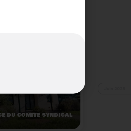
S...PAS POUR LES
Voir plus
Juin 2025
E DU COMITÉ SYNDICAL