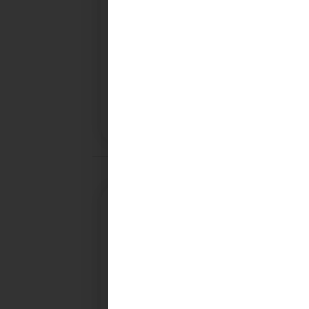
28/10/2025
PROCHAINE SÉANCE DU C
CONVOCATION ET ORDRE DU JOUR DU COMITÉ
SYNDICAL DU MERCREDI 5 NOVEMBRE A 9H30