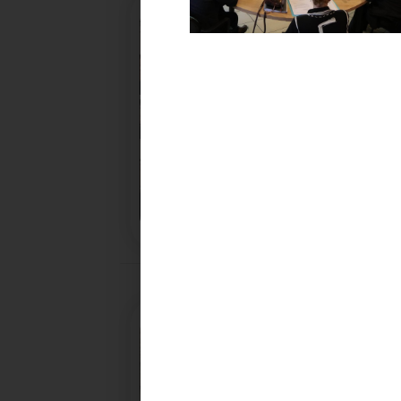
27/05/2026
BRUNO VALIENTE RÉÉLU P
Élection nouvelle mandature (2023- 2032)