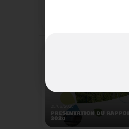
22/07/2025
LE BROYEUR FORESTIER : 
INNOVANTE DU SYDETOM6
TERRITOIRES
Démonstration de broyeur forestier mobile à l
déchèterie de Matemale.
25/06/2025
PRÉSENTATION DU RAPPOR
2024