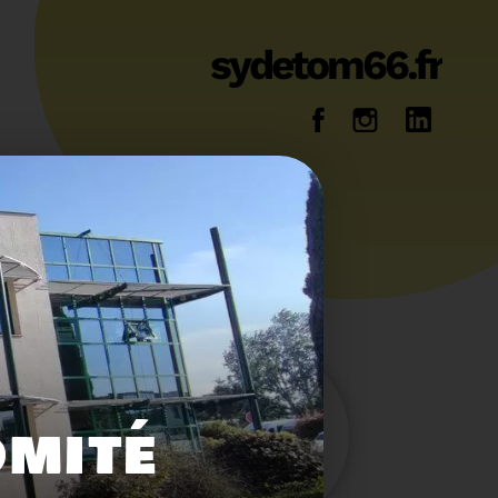
sydetom66.fr
14
36
OMITÉ
Energie
Reportage