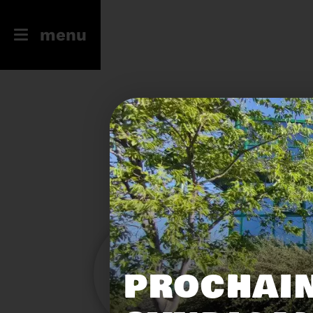
menu
246
23
PROCHAIN
Filtres
Toute l'actu
Compostage