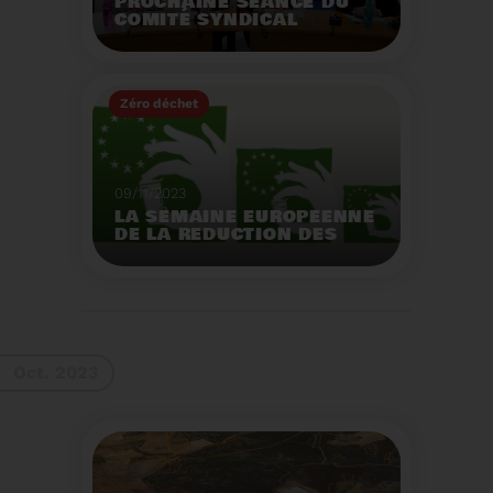
PROCHAINE SÉANCE DU
COMITÉ SYNDICAL
MERCREDI 29 NOVEMBRE
À 9 HEURES
Zéro déchet
Voir plus
09/11/2023
LA SEMAINE EUROPEENNE
DE LA REDUCTION DES
DECHETS 2023
Organisation d'actions
de sensibilisation sur la
réduction des déchets.
Voir plus
Oct. 2023