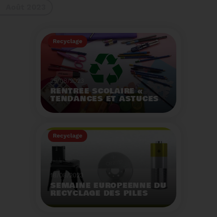
Août 2023
gestes à adopter
Recyclage
25/08/2023
RENTRÉE SCOLAIRE «
TENDANCES ET ASTUCES
»
Préservez la santé de
vos enfants et allégez
Recyclage
votre empreinte
écologique.
Voir plus
18/08/2023
SEMAINE EUROPÉENNE DU
RECYCLAGE DES PILES
2023