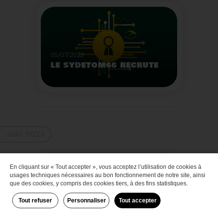
Que faire des bateaux
de plaisance en fin de
vie
Voir plus
05/07/2023
LE SYDETOM66 RECRUTE
Le Sydetom66 recrute
par voie statutaire ou
contractuelle un(e)
Adjoint(e) au Directeur
Voir plus
Général Adjoint -
Juin 2023
Services Techniques.
En cliquant sur « Tout accepter », vous acceptez l’utilisation de cookies à
Zéro déchet
usages techniques nécessaires au bon fonctionnement de notre site, ainsi
que des cookies, y compris des cookies tiers, à des fins statistiques.
Tout refuser
Personnaliser
Tout accepter
29/06/2023