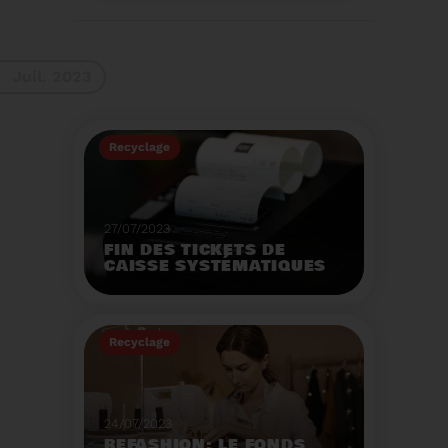
La 9ème Semaine
Européenne du
Recyclage des piles
(SERP) aura lieu du 4 au
Voir plus
10 septembre et à pour
Juil. 2023
thème :«Nos piles
usagées ne manquent
pas de ressources».
Recyclage
27/07/2023
FIN DES TICKETS DE
CAISSE SYSTÉMATIQUES
EN MAGASIN
Avec 8 mois de retard,
la fin de l'impression
Recyclage
systématique du ticket
de caisse papier
Voir plus
entrera en vigueur dès
le 1er août.
24/07/2023
REFASHION: LE FONDS