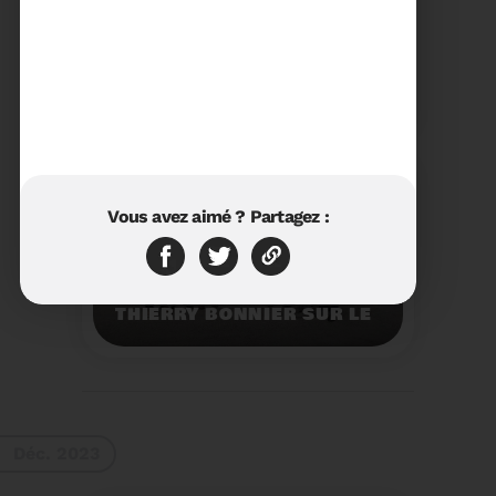
23/01/2024
RÉTROSPECTIVE 2023 DU
SYDETOM66
Rétrospective des
moments les plus
marquants de l'année
2023.
Voir plus
Vous avez aimé ? Partagez :
11/01/2024
VISITE DU PRÉFET M.
THIERRY BONNIER SUR LE
SITE ARC IRIS DU
SYDETOM66
Visite du Préfet M.
Thierry BONNIER sur le
site Arc Iris du
Sydetom66.
Voir plus
Déc. 2023