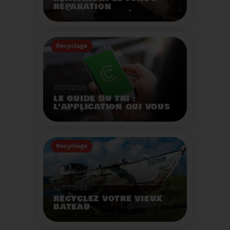
RÉPARATION
OPÉRATIONNEL À
L'AUTOMNE 2023.
Créé par la loi AGEC, le
fonds réparation a pour
Recyclage
mission d'encourager le
consommateur à
Voir plus
réparer ses vêtements
et chaussures.
17/07/2023
LE GUIDE DU TRI :
L’APPLICATION QUI VOUS
AIDE À MIEUX TRIER VOS
DÉCHETS MÊME EN
VACANCES
Recyclage
Voir plus
13/07/2023
RECYCLEZ VOTRE VIEUX
BATEAU