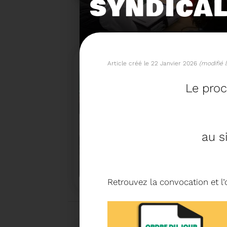
SYNDICA
Article créé le 22 Janvier 2026
(modifié l
Le proc
au s
15/06/2026
COMITÉ SYNDICAL DU SY
Retrouvez la convocation et l’