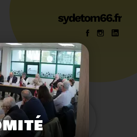
sydetom66.fr
14
36
OMITÉ
Energie
Reportage