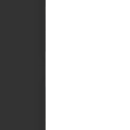
28/10/2025
PROCHAINE SÉANCE DU C
CONVOCATION ET ORDRE DU JOUR DU COMITÉ
SYNDICAL DU MERCREDI 5 NOVEMBRE A 9H30