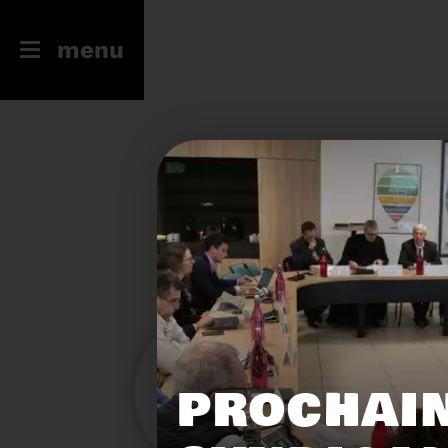
menu
246
23
PROCHAIN
Filtres
Toute l'actu
Compostage