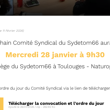
L
e 11 Février 2026)
hain Comité Syndical du Sydetom66 aura
Mercredi 28 janvier à 9h30
iège du Sydetom66 à Toulouges - Naturo
04/06/2026
DETOM66
PRÉSENTATION DU
2025
ordre du jour du Comité Syndical via le lien de télécharg
Téléchargez le Rapport Annuel 
Télécharger la convocation et l'ordre du jour
Ajouté le 26/01/2026 / zip - 262.92 Ko
Voir plus