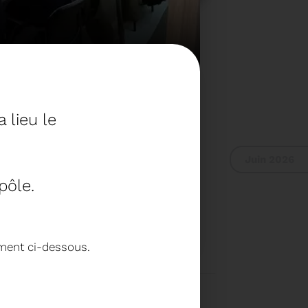
 lieu le
Juin 2026
pôle.
 RAPPORT D'ACTIVITÉ
ement ci-dessous.
2024
Voir plus