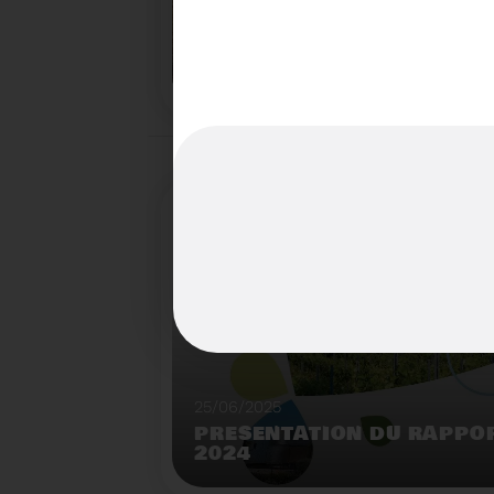
22/07/2025
LE BROYEUR FORESTIER : 
INNOVANTE DU SYDETOM6
TERRITOIRES
Démonstration de broyeur forestier mobile à l
déchèterie de Matemale.
25/06/2025
PRÉSENTATION DU RAPPOR
2024