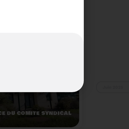
S...PAS POUR LES
Voir plus
Juin 2025
E DU COMITÉ SYNDICAL