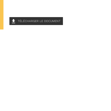
TÉLÉCHARGER LE DOCUMENT
20/05/2026
RÉSIDENT
COMITÉ SYNDICA
CONVOCATION ET ORDRE DU JO
SYNDICAL DU MERCREDI 27 MAI 
Voir plus