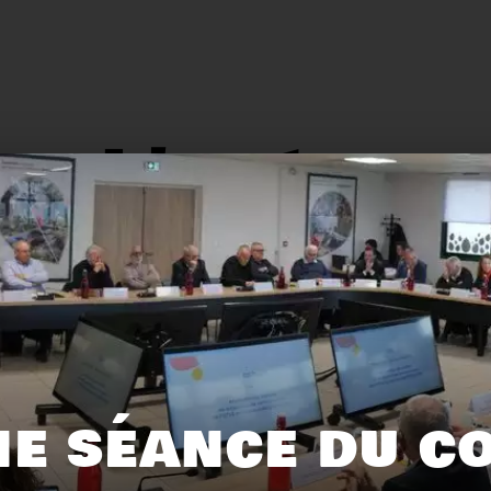
L'actu.
159
116
E SÉANCE DU C
Recyclage
Zéro déchet