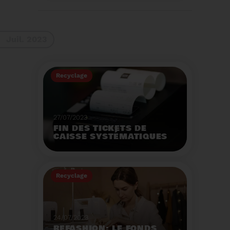
La 9ème Semaine
Européenne du
Recyclage des piles
(SERP) aura lieu du 4 au
Voir plus
10 septembre et à pour
Juil. 2023
thème :«Nos piles
usagées ne manquent
pas de ressources».
Recyclage
27/07/2023
FIN DES TICKETS DE
CAISSE SYSTÉMATIQUES
EN MAGASIN
Avec 8 mois de retard,
la fin de l'impression
Recyclage
systématique du ticket
de caisse papier
Voir plus
entrera en vigueur dès
le 1er août.
24/07/2023
REFASHION: LE FONDS