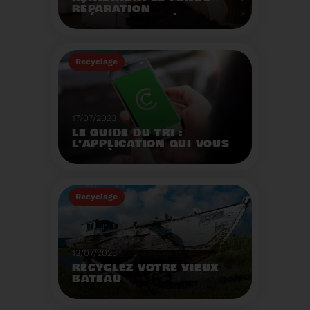
RÉPARATION
OPÉRATIONNEL À
L'AUTOMNE 2023.
Créé par la loi AGEC, le
fonds réparation a pour
Recyclage
mission d'encourager le
consommateur à
Voir plus
réparer ses vêtements
et chaussures.
17/07/2023
LE GUIDE DU TRI :
L’APPLICATION QUI VOUS
AIDE À MIEUX TRIER VOS
DÉCHETS MÊME EN
VACANCES
Recyclage
Voir plus
13/07/2023
RECYCLEZ VOTRE VIEUX
BATEAU