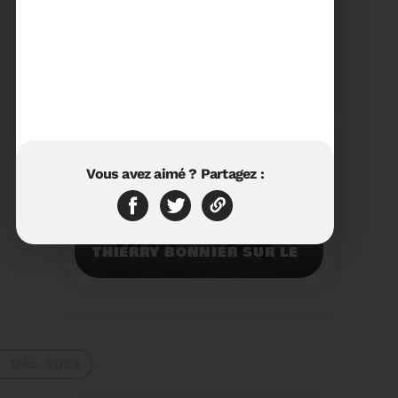
23/01/2024
RÉTROSPECTIVE 2023 DU
SYDETOM66
Rétrospective des
moments les plus
marquants de l'année
2023.
Voir plus
Vous avez aimé ? Partagez :
11/01/2024
VISITE DU PRÉFET M.
THIERRY BONNIER SUR LE
SITE ARC IRIS DU
SYDETOM66
Visite du Préfet M.
Thierry BONNIER sur le
site Arc Iris du
Sydetom66.
Voir plus
Déc. 2023