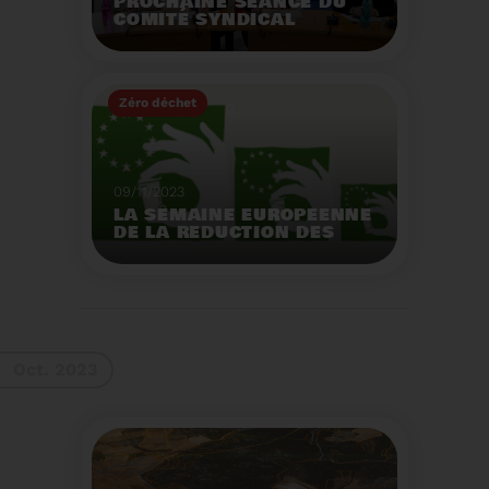
PROCHAINE SÉANCE DU
COMITÉ SYNDICAL
MERCREDI 29 NOVEMBRE
À 9 HEURES
Zéro déchet
Voir plus
09/11/2023
LA SEMAINE EUROPEENNE
DE LA REDUCTION DES
DECHETS 2023
Organisation d'actions
de sensibilisation sur la
réduction des déchets.
Voir plus
Oct. 2023