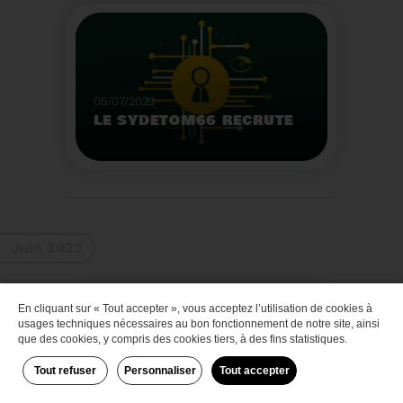
Que faire des bateaux
de plaisance en fin de
vie
Voir plus
05/07/2023
LE SYDETOM66 RECRUTE
Le Sydetom66 recrute
par voie statutaire ou
contractuelle un(e)
Adjoint(e) au Directeur
Voir plus
Général Adjoint -
Juin 2023
Services Techniques.
En cliquant sur « Tout accepter », vous acceptez l’utilisation de cookies à
Zéro déchet
usages techniques nécessaires au bon fonctionnement de notre site, ainsi
que des cookies, y compris des cookies tiers, à des fins statistiques.
Tout refuser
Personnaliser
Tout accepter
29/06/2023