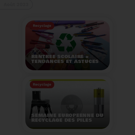
Août 2023
gestes à adopter
Recyclage
25/08/2023
RENTRÉE SCOLAIRE «
TENDANCES ET ASTUCES
»
Préservez la santé de
vos enfants et allégez
Recyclage
votre empreinte
écologique.
Voir plus
18/08/2023
SEMAINE EUROPÉENNE DU
RECYCLAGE DES PILES
2023