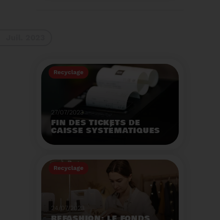
La 9ème Semaine
Européenne du
Recyclage des piles
(SERP) aura lieu du 4 au
Voir plus
10 septembre et à pour
Juil. 2023
thème :«Nos piles
usagées ne manquent
pas de ressources».
Recyclage
27/07/2023
FIN DES TICKETS DE
CAISSE SYSTÉMATIQUES
EN MAGASIN
Avec 8 mois de retard,
la fin de l'impression
Recyclage
systématique du ticket
de caisse papier
Voir plus
entrera en vigueur dès
le 1er août.
24/07/2023
REFASHION: LE FONDS