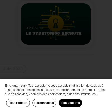
Que faire des bateaux
de plaisance en fin de
vie
Voir plus
05/07/2023
LE SYDETOM66 RECRUTE
Le Sydetom66 recrute
par voie statutaire ou
contractuelle un(e)
Adjoint(e) au Directeur
Voir plus
Général Adjoint -
Juin 2023
Services Techniques.
En cliquant sur « Tout accepter », vous acceptez l’utilisation de cookies à
Zéro déchet
usages techniques nécessaires au bon fonctionnement de notre site, ainsi
que des cookies, y compris des cookies tiers, à des fins statistiques.
Tout refuser
Personnaliser
Tout accepter
29/06/2023