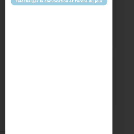
télécharger la convocation et l'ordre du jour
15/06/2026
COMITÉ SYNDICAL DU
SYDETOM66
Voir plus
04/06/2026
PRÉSENTATION DU
RAPPORT D'ACTIVITÉ
2025
Téléchargez le Rapport
Annuel 2024
Voir plus