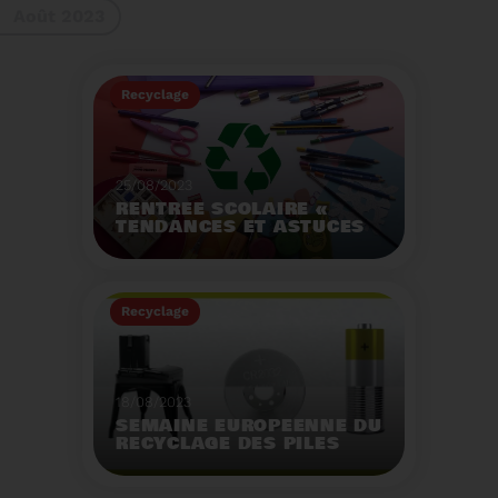
Août 2023
gestes à adopter
Recyclage
25/08/2023
RENTRÉE SCOLAIRE «
TENDANCES ET ASTUCES
»
Préservez la santé de
vos enfants et allégez
Recyclage
votre empreinte
écologique.
Voir plus
18/08/2023
SEMAINE EUROPÉENNE DU
RECYCLAGE DES PILES
2023