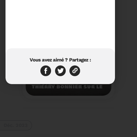
23/01/2024
RÉTROSPECTIVE 2023 DU
SYDETOM66
Rétrospective des
moments les plus
marquants de l'année
2023.
Voir plus
Vous avez aimé ? Partagez :
11/01/2024
VISITE DU PRÉFET M.
THIERRY BONNIER SUR LE
SITE ARC IRIS DU
SYDETOM66
Visite du Préfet M.
Thierry BONNIER sur le
site Arc Iris du
Sydetom66.
Voir plus
Déc. 2023