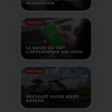
RÉPARATION
OPÉRATIONNEL À
L'AUTOMNE 2023.
Créé par la loi AGEC, le
fonds réparation a pour
Recyclage
mission d'encourager le
consommateur à
Voir plus
réparer ses vêtements
et chaussures.
17/07/2023
LE GUIDE DU TRI :
L’APPLICATION QUI VOUS
AIDE À MIEUX TRIER VOS
DÉCHETS MÊME EN
VACANCES
Recyclage
Voir plus
13/07/2023
RECYCLEZ VOTRE VIEUX
BATEAU