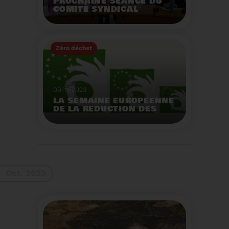
PROCHAINE SÉANCE DU
COMITÉ SYNDICAL
MERCREDI 29 NOVEMBRE
À 9 HEURES
Zéro déchet
Voir plus
09/11/2023
LA SEMAINE EUROPEENNE
DE LA REDUCTION DES
DECHETS 2023
Organisation d'actions
de sensibilisation sur la
réduction des déchets.
Voir plus
Oct. 2023