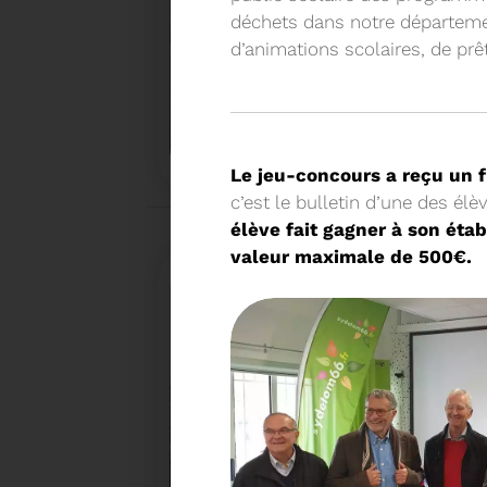
déchets dans notre départemen
d’animations scolaires, de prê
18/02/2026
COMMUNIQUÉ DE PRESSE
Le jeu-concours a reçu un 
c’est le bulletin d’une des él
Tempête Nils - Gestion des déchets végétaux
élève fait gagner à son éta
valeur maximale de 500€.
27/01/2026