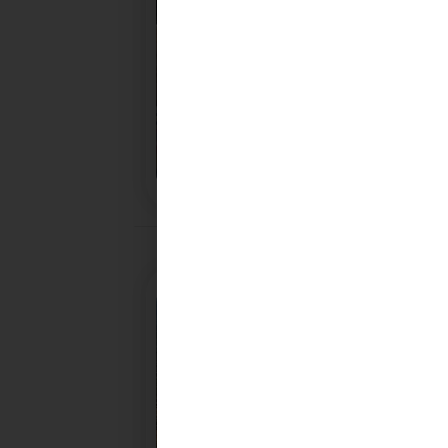
28/10/2025
PROCHAINE SÉANCE DU C
CONVOCATION ET ORDRE DU JOUR DU COMITÉ
SYNDICAL DU MERCREDI 5 NOVEMBRE A 9H30