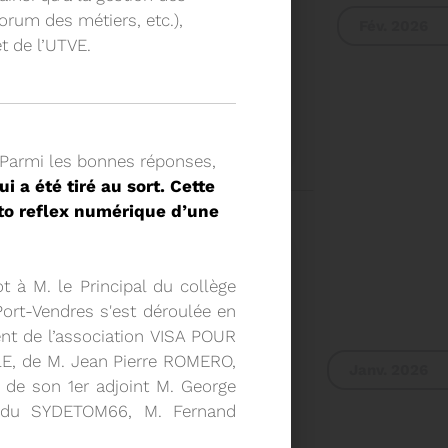
rum des métiers, etc.),
Fév. 2026
t de l’UTVE.
E DU COMITÉ SYNDICAL
Parmi les bonnes réponses,
 a été tiré au sort. Cette
UR DU COMITÉ
IER A 9H30
oto reflex numérique d’une
Voir plus
ot à M. le Principal du collège
Port-Vendres s'est déroulée en
nt de l’association VISA POUR
LE, de M. Jean Pierre ROMERO,
Janv. 2026
 de son 1er adjoint M. George
 du SYDETOM66, M. Fernand