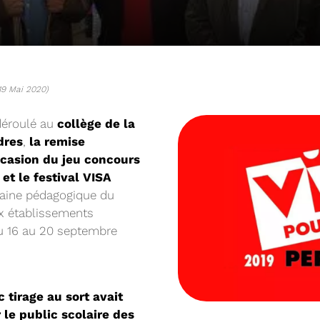
19 Mai 2020)
déroulé au
collège de la
dres
,
la remise
occasion du jeu concours
t le festival VISA
aine pédagogique du
x établissements
04/06/2026
DETOM66
PRÉSENTATION DU
du 16 au 20 septembre
2025
Téléchargez le Rapport Annuel 
 tirage au sort avait
SYDETOM66 - VI
r le public scolaire des
Voir plus