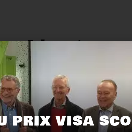
L'actu.
159
116
U PRIX VISA SC
Recyclage
Zéro déchet