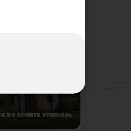
S...PAS POUR LES
Voir plus
Juin 2025
E DU COMITÉ SYNDICAL