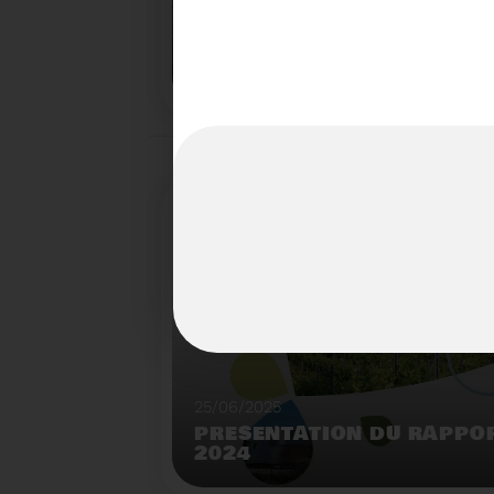
22/07/2025
LE BROYEUR FORESTIER : 
INNOVANTE DU SYDETOM6
TERRITOIRES
Démonstration de broyeur forestier mobile à l
déchèterie de Matemale.
25/06/2025
PRÉSENTATION DU RAPPOR
2024