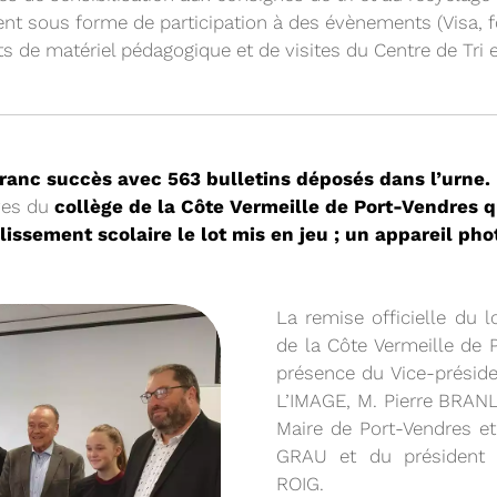
t sous forme de participation à des évènements (Visa, fo
ts de matériel pédagogique et de visites du Centre de Tri e
11/02/2026
PROCHAINE SÉANC
franc succès avec 563 bulletins déposés dans l’urne.
èves du
collège de la Côte Vermeille de Port-Vendres qui
CONVOCATION ET ORDRE DU JO
SYNDICAL DU MERCREDI 25 FÉVR
blissement scolaire le lot mis en jeu ; un appareil ph
Voir plus
La remise officielle du l
de la Côte Vermeille de 
présence du Vice-préside
L’IMAGE, M. Pierre BRAN
Maire de Port-Vendres et
GRAU et du président
ROIG.
22/01/2026