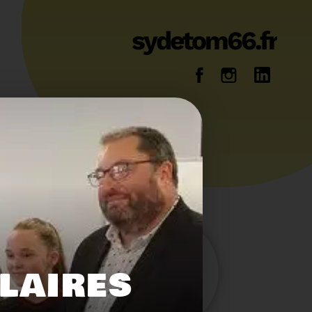
sydetom66.fr
14
36
OLAIRES
Energie
Reportage