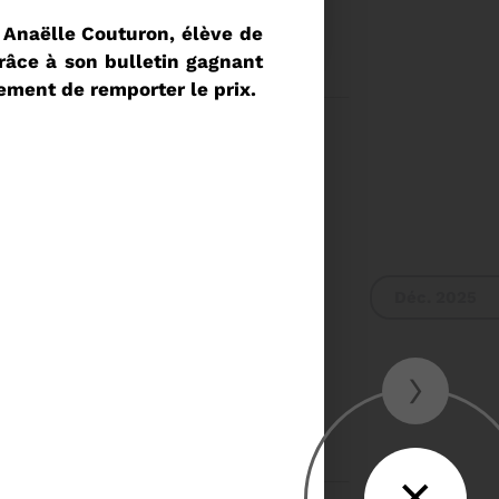
E DU COMITÉ SYNDICAL
 Anaëlle Couturon, élève de
râce à son bulletin gagnant
ement de remporter le prix.
UR DU COMITÉ
VIER A 9H30
Voir plus
Déc. 2025
›
›
✕