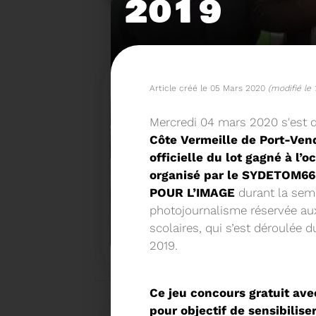
2019
Article créé le 05 Mars 2020
(modifié le 
Mercredi 04 mars 2020 s'est 
Côte Vermeille de Port-Ven
officielle du lot gagné à l’
organisé par le SYDETOM66 e
POUR L’IMAGE
durant la sem
photojournalisme réservée au
15/06/2026
COMITÉ SYNDICAL DU SY
scolaires, qui s’est déroulée 
2019.
Ce jeu concours gratuit avec
pour objectif de sensibilise