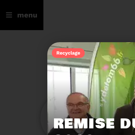
menu
Recyclage
246
23
REMISE D
Filtres
Toute l'actu
Compostage