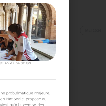
Mai 2026
L DU SYDETOM66
SA POUR L' IMAGE 2019
UR DU COMITÉ
A 9H30
Voir plus
 une problématique majeure.
ion Nationale, propose au
insi qu’à la gestion des