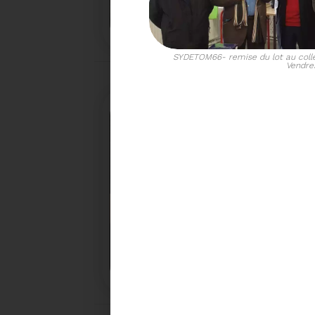
UN NOUVEAU PROJET POUR
IRIS
SYDETOM66- remise du lot au collè
Vendre
18/12/2025
COMMENT TRIER VOS DÉC
LES FÊTES
Pendant les fêtes de fin d'année ne perdez pas
bons réflexes, pensez à trier vos déchets.