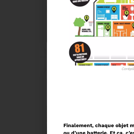
18/02/2026
COMMUNIQUÉ DE PRESSE
Tempête Nils - Gestion des déchets végétaux
Corépil
Finalement, chaque objet mé
27/01/2026
ou d’une batterie. Et ça, c’es