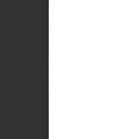
28/10/2025
PROCHAINE SÉANCE DU C
CONVOCATION ET ORDRE DU JOUR DU COMITÉ
SYNDICAL DU MERCREDI 5 NOVEMBRE A 9H30