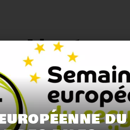
L'actu.
159
116
EUROPÉENNE DU
Recyclage
Zéro déchet