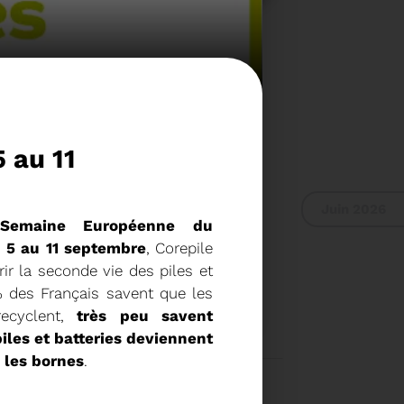
 au 11
Juin 2026
Semaine Européenne du
 5 au 11 septembre
, Corepile
r la seconde vie des piles et
 RAPPORT D'ACTIVITÉ
% des Français savent que les
recyclent,
très peu savent
iles et batteries deviennent
2024
 les bornes
.
Voir plus