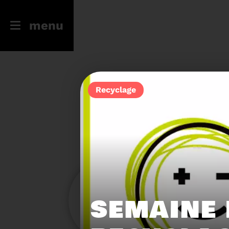
menu
Recyclage
246
23
SEMAINE 
Filtres
Toute l'actu
Compostage