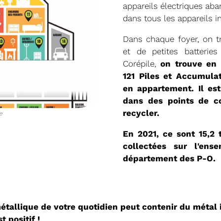
appareils électriques aba
dans tous les appareils in
Dans chaque foyer, on t
11/02/2026
et de petites batterie
PROCHAINE SÉANC
Corépile,
on trouve en
121 Piles et Accumula
en appartement. Il es
CONVOCATION ET ORDRE DU JO
dans des points de co
SYNDICAL DU MERCREDI 25 FÉVR
recycler
.
e
Voir plus
En 2021, ce sont 15,2 
collectées sur l'ens
département des P-O.
tallique de votre quotidien peut contenir du métal 
22/01/2026
t positif !