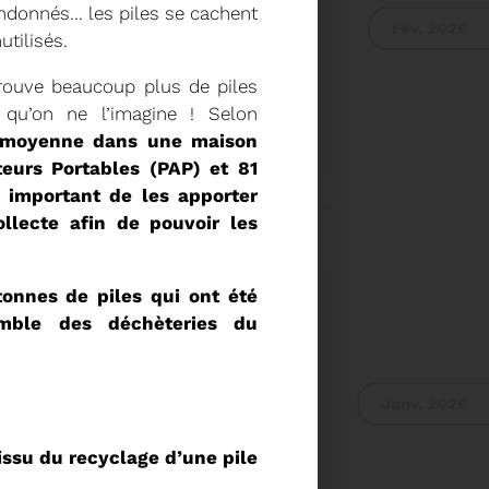
ndonnés... les piles se cachent
Fév. 2026
utilisés.
rouve beaucoup plus de piles
s qu’on ne l’imagine ! Selon
E DU COMITÉ SYNDICAL
 moyenne dans une maison
teurs Portables (PAP) et 81
t important de les apporter
UR DU COMITÉ
llecte afin de pouvoir les
IER A 9H30
Voir plus
tonnes de piles qui ont été
emble des déchèteries du
Janv. 2026
issu du recyclage d’une pile