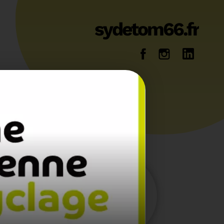
sydetom66.fr
14
36
Energie
Reportage