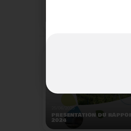
22/07/2025
LE BROYEUR FORESTIER : 
INNOVANTE DU SYDETOM6
TERRITOIRES
Démonstration de broyeur forestier mobile à l
déchèterie de Matemale.
25/06/2025
PRÉSENTATION DU RAPPOR
2024