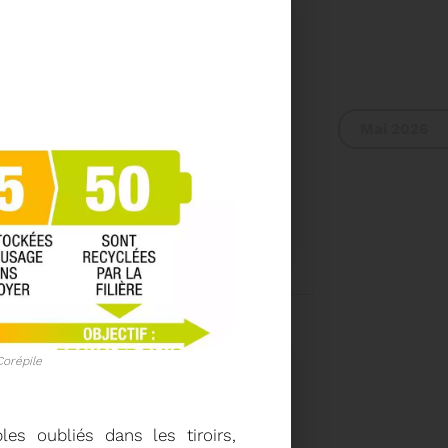
Mai 2026
L DU SYDETOM66
UR DU COMITÉ
A 9H30
Voir plus
Corépile
es oubliés dans les tiroirs,