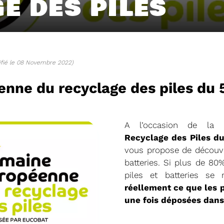
E DES PILES
fié le 08 Novembre 2022)
nne du recyclage des piles du 5
A l’occasion de la
Recyclage des Piles du
04/06/2026
vous propose de découvri
DETOM66
PRÉSENTATION DU
batteries. Si plus de 80
2025
piles et batteries se 
réellement ce que les p
Téléchargez le Rapport Annuel 
une fois déposées dans
Voir plus