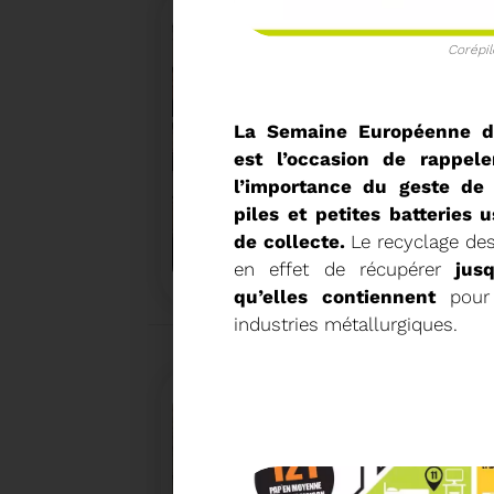
Corépil
La Semaine Européenne d
est l’occasion de rappel
l’importance du geste de 
piles et petites batteries 
27/05/2026
BRUNO VALIENTE RÉÉLU P
de collecte.
Le recyclage des 
en effet de récupérer
jus
qu’elles contiennent
pour 
industries métallurgiques.
Élection nouvelle mandature (2023- 2032)