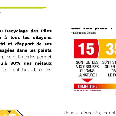
e
u Recyclage des Piles
er à tous les citoyens
tri et d’apport de ses
usagées dans les points
20/05/2026
RÉSIDENT
COMITÉ SYNDICA
piles et batteries permet
qu’à 80% des métaux
les réutiliser dans les
CONVOCATION ET ORDRE DU JO
SYNDICAL DU MERCREDI 27 MAI 
Voir plus
Jouets démodés, portabl