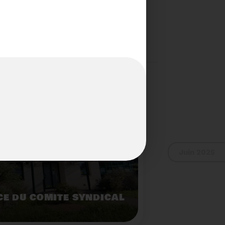
S...PAS POUR LES
Voir plus
Juin 2025
E DU COMITÉ SYNDICAL