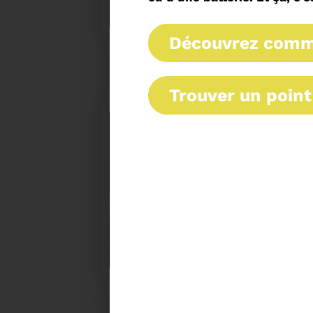
UN NOUVEAU PROJET POUR
IRIS
découvrez comm
trouver un point
18/12/2025
COMMENT TRIER VOS DÉC
LES FÊTES
Pendant les fêtes de fin d'année ne perdez pas
bons réflexes, pensez à trier vos déchets.