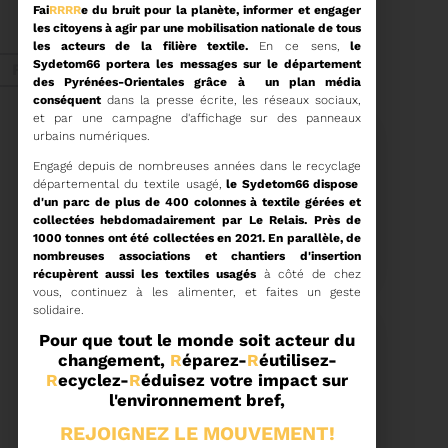
Fai
RRRR
e du bruit pour la planète, informer et engager
ORDRE DU JOUR DU
COMITÉ SYNDICAL DU
les citoyens à agir par une mobilisation nationale de tous
MERCREDI 27 MAI A
les acteurs de la filière textile.
En ce sens,
le
Voir plus
9H30
Sydetom66 portera les messages sur le département
Fév. 2026
des Pyrénées-Orientales grâce à un plan média
conséquent
dans la presse écrite, les réseaux sociaux,
et par une campagne d'affichage sur des panneaux
urbains numériques.
Recyclage
Engagé depuis de nombreuses années dans le recyclage
départemental du textile usagé,
le Sydetom66 dispose
d'un parc de plus de 400 colonnes à textile gérées et
collectées hebdomadairement par Le Relais. Près de
18/02/2026
1000 tonnes ont été collectées en 2021. En parallèle, de
COMMUNIQUÉ DE PRESSE
nombreuses associations et chantiers d'insertion
récupèrent aussi les textiles usagés
à côté de chez
vous, continuez à les alimenter, et faites un geste
solidaire.
Tempête Nils - Gestion
des déchets végétaux
Pour que tout le monde soit acteur du
changement,
R
éparez-
R
éutilisez-
Voir plus
R
ecyclez-
R
éduisez votre impact sur
l'environnement bref,
11/02/2026
REJOIGNEZ LE MOUVEMENT!
PROCHAINE SÉANCE DU