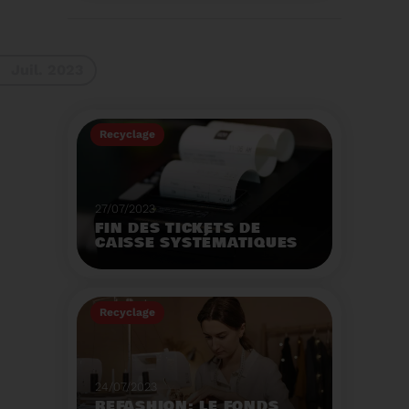
La 9ème Semaine
Européenne du
Recyclage des piles
(SERP) aura lieu du 4 au
Voir plus
10 septembre et à pour
Juil. 2023
thème :«Nos piles
usagées ne manquent
pas de ressources».
Recyclage
27/07/2023
FIN DES TICKETS DE
CAISSE SYSTÉMATIQUES
EN MAGASIN
Avec 8 mois de retard,
la fin de l'impression
Recyclage
systématique du ticket
de caisse papier
Voir plus
entrera en vigueur dès
le 1er août.
24/07/2023
REFASHION: LE FONDS