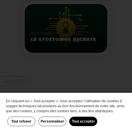
Que faire des bateaux
de plaisance en fin de
vie
Voir plus
05/07/2023
LE SYDETOM66 RECRUTE
Le Sydetom66 recrute
par voie statutaire ou
contractuelle un(e)
Adjoint(e) au Directeur
Voir plus
Général Adjoint -
Juin 2023
Services Techniques.
En cliquant sur « Tout accepter », vous acceptez l’utilisation de cookies à
Zéro déchet
usages techniques nécessaires au bon fonctionnement de notre site, ainsi
que des cookies, y compris des cookies tiers, à des fins statistiques.
Tout refuser
Personnaliser
Tout accepter
29/06/2023