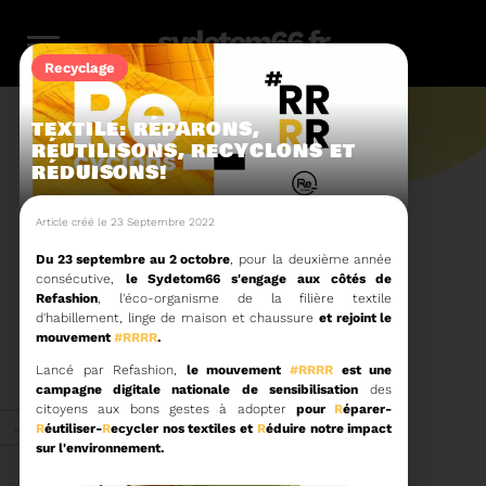
sydetom66.fr
Recyclage
TEXTILE: RÉPARONS,
RÉUTILISONS, RECYCLONS ET
RÉDUISONS!
L'actu.
Article créé le 23 Septembre 2022
Du 23 septembre au 2 octobre
, pour la deuxième année
consécutive,
le Sydetom66 s'engage aux côtés de
246
Refashion
, l'éco-organisme​ de la filière textile
d'habillement, linge de maison et chaussure
et rejoint le
mouvement
#RRRR
.
Filtres
Toute l'actu
116
159
23
36
14
Lancé par Refashion,
le mouvement
#RRRR
est une
campagne digitale nationale de sensibilisation
des
citoyens aux bons gestes à adopter
pour
R
éparer-
Zéro
Compostage
Recyclage
Energie
Reportage
Juin 2026
R
éutiliser-
R
ecycler nos textiles et
R
éduire notre impact
déchet
sur l'environnement.