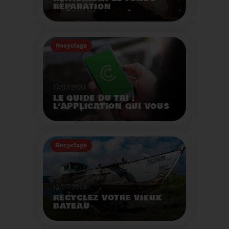
RÉPARATION
OPÉRATIONNEL À
L'AUTOMNE 2023.
Créé par la loi AGEC, le
fonds réparation a pour
Recyclage
mission d'encourager le
consommateur à
Voir plus
réparer ses vêtements
et chaussures.
17/07/2023
LE GUIDE DU TRI :
L’APPLICATION QUI VOUS
AIDE À MIEUX TRIER VOS
DÉCHETS MÊME EN
VACANCES
Recyclage
Voir plus
13/07/2023
RECYCLEZ VOTRE VIEUX
BATEAU