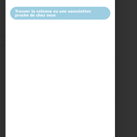
COMITÉ SYNDICAL
trouver la colonne ou une association
proche de chez vous
CONVOCATION ET
ORDRE DU JOUR DU
COMITÉ SYNDICAL DU
MERCREDI 25 FÉVRIER A
Voir plus
9H30
Janv. 2026
Energie
27/01/2026
UN NOUVEAU PROJET
POUR LE SITE ARC IRIS
Voir plus