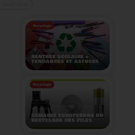
Août 2023
gestes à adopter
Recyclage
25/08/2023
RENTRÉE SCOLAIRE «
TENDANCES ET ASTUCES
»
Préservez la santé de
vos enfants et allégez
Recyclage
votre empreinte
écologique.
Voir plus
18/08/2023
SEMAINE EUROPÉENNE DU
RECYCLAGE DES PILES
2023