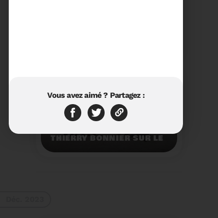
23/01/2024
RÉTROSPECTIVE 2023 DU
SYDETOM66
Rétrospective des
moments les plus
marquants de l'année
2023.
Voir plus
Vous avez aimé ? Partagez :
11/01/2024
VISITE DU PRÉFET M.
THIERRY BONNIER SUR LE
SITE ARC IRIS DU
SYDETOM66
Visite du Préfet M.
Thierry BONNIER sur le
site Arc Iris du
Sydetom66.
Voir plus
Déc. 2023