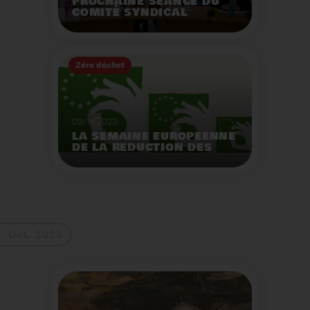
PROCHAINE SÉANCE DU
COMITÉ SYNDICAL
MERCREDI 29 NOVEMBRE
À 9 HEURES
Zéro déchet
Voir plus
09/11/2023
LA SEMAINE EUROPEENNE
DE LA REDUCTION DES
DECHETS 2023
Organisation d'actions
de sensibilisation sur la
réduction des déchets.
Voir plus
Oct. 2023