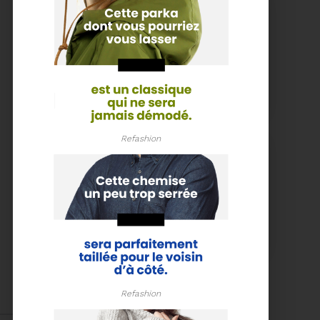
15/06/2026
COMITÉ SYNDICAL DU
SYDETOM66
Refashion
Voir plus
04/06/2026
PRÉSENTATION DU
RAPPORT D'ACTIVITÉ
2025
Téléchargez le Rapport
Annuel 2024
Refashion
Voir plus