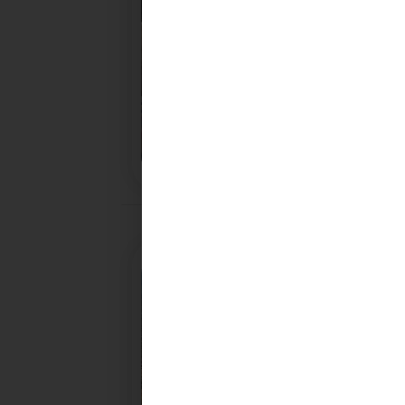
28/10/2025
PROCHAINE SÉANCE DU C
CONVOCATION ET ORDRE DU JOUR DU COMITÉ
SYNDICAL DU MERCREDI 5 NOVEMBRE A 9H30