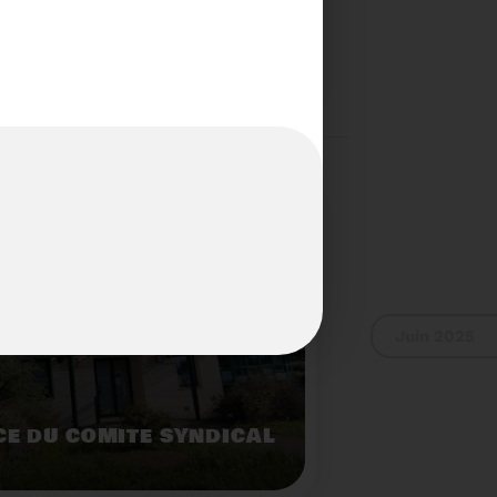
S...PAS POUR LES
Voir plus
Juin 2025
E DU COMITÉ SYNDICAL