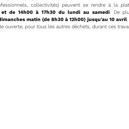
rofessionnels, collectivités) peuvent se rendre à la p
et de 14h00 à 17h30 du lundi au samedi
.
De pl
dimanches matin (de 8h30 à 12h00) jusqu'au 10 avril
.
ste ouverte, pour tous les autres déchets, durant ces trava
11/02/2026
PROCHAINE SÉANC
CONVOCATION ET ORDRE DU JO
SYNDICAL DU MERCREDI 25 FÉVR
Voir plus
22/01/2026