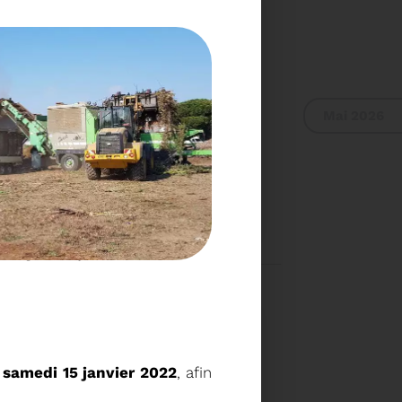
Mai 2026
L DU SYDETOM66
ts végétaux - Sydetom66
UR DU COMITÉ
A 9H30
Voir plus
e
samedi 15 janvier 2022
, afin