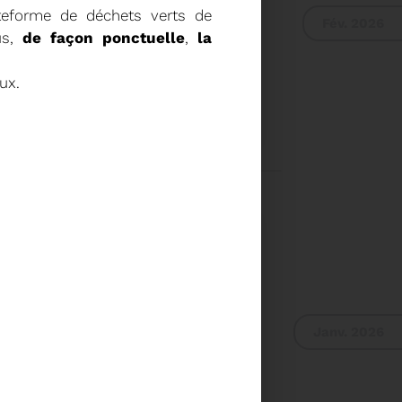
lateforme de déchets verts de
Fév. 2026
us,
de façon ponctuelle
,
la
ux.
E DU COMITÉ SYNDICAL
UR DU COMITÉ
IER A 9H30
Voir plus
Janv. 2026