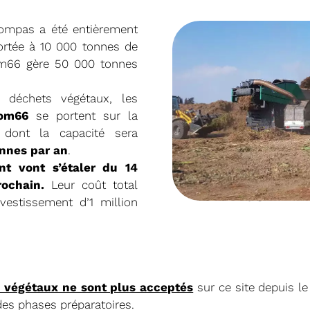
ompas a été entièrement
ortée à 10 000 tonnes de
om66 gère 50 000 tonnes
e déchets végétaux, les
tom66
se portent sur la
 dont la capacité sera
20/05/2026
RÉSIDENT
COMITÉ SYNDICA
onnes par an
.
t vont s’étaler du 14
ochain.
Leur coût total
Broyage des déche
vestissement d’1 million
CONVOCATION ET ORDRE DU JO
SYNDICAL DU MERCREDI 27 MAI 
Voir plus
 végétaux ne sont plus acceptés
sur ce site depuis l
es phases préparatoires.