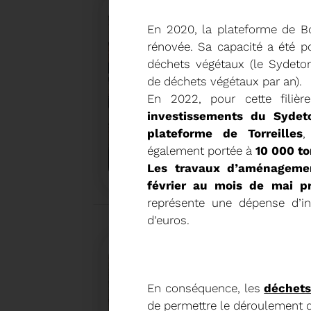
En 2020, la plateforme de B
rénovée. Sa capacité a été p
déchets végétaux (le Sydet
de déchets végétaux par an).
En 2022, pour cette filièr
investissements du Syde
plateforme de Torreilles
,
27/05/2026
BRUNO VALIENTE RÉÉLU P
également portée à
10 000 t
Les travaux d’aménagemen
février au mois de mai pr
représente une dépense d’in
Élection nouvelle mandature (2023- 2032)
d’euros.
En conséquence, les
déchets
de permettre le déroulement d