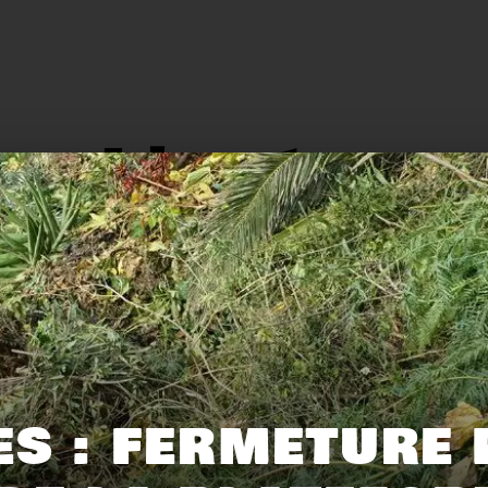
L'actu.
159
116
ES : FERMETURE
Recyclage
Zéro déchet