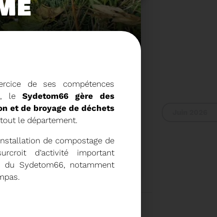
RME
ercice de ses compétences
s, le
Sydetom66 gère des
on et de broyage de déchets
Juin 2026
tout le département.
’installation de compostage de
rcroit d’activité important
 RAPPORT D'ACTIVITÉ
es du Sydetom66, notamment
ompas.
2024
Voir plus