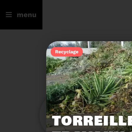
menu
Recyclage
246
23
TORREILL
Filtres
Toute l'actu
Compostage