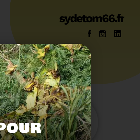
sydetom66.fr
14
36
 POUR
Energie
Reportage