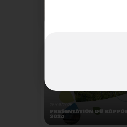
22/07/2025
LE BROYEUR FORESTIER : 
INNOVANTE DU SYDETOM6
TERRITOIRES
Démonstration de broyeur forestier mobile à l
déchèterie de Matemale.
25/06/2025
PRÉSENTATION DU RAPPOR
2024