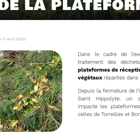
DE LA PLATEFO
e 17 Avril 2023)
Dans le cadre de l’ex
traitement des déchet
plateformes de récepti
végétaux
réparties dans 
Depuis la fermeture de l
04/06/2026
Saint Hippolyte, un su
DETOM66
PRÉSENTATION DU
2025
impacte les plateform
celles de Torreilles et B
Téléchargez le Rapport Annuel 
égétaux - Sydetom66
Voir plus