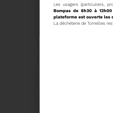
Les usagers (particuliers, p
Bompas de 8h30 à 12h00 
plateforme est ouverte les 
La déchèterie de Torreilles re
18/02/2026
COMMUNIQUÉ DE PRESSE
Tempête Nils - Gestion des déchets végétaux
27/01/2026