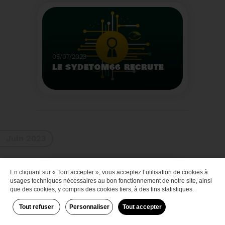
Que faire des bateaux
de plaisance en fin de
vie
Voir plus
05/07/2023
LE SYDETOM66 RECRUTE
Le Sydetom66 recrute
par voie statutaire ou
contractuelle un(e)
Adjoint(e) au Directeur
Voir plus
Général Adjoint -
Juin 2023
Services Techniques.
En cliquant sur « Tout accepter », vous acceptez l’utilisation de cookies à
Zéro déchet
usages techniques nécessaires au bon fonctionnement de notre site, ainsi
que des cookies, y compris des cookies tiers, à des fins statistiques.
Tout refuser
Personnaliser
Tout accepter
29/06/2023