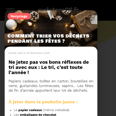
sydetom66.fr
Recyclage
COMMENT TRIER VOS DÉCHETS
PENDANT LES FÊTES
L'actu.
Article créé le 18 Décembre 2025
Ne jetez pas vos bons réflexes de
tri avec eux : Le tri, c’est toute
246
l’année !
Papiers cadeaux, boîtes en carton, bouteilles en
Filtres
Toute l'actu
verre, guirlandes lumineuses, sapins… Les fêtes
116
159
23
36
14
de fin d’année apportent leur lot de déchets.
Zéro
Compostage
Recyclage
Energie
Reportage
À jeter dans la poubelle jaune
:
Juin 2026
déchet
Le
papier cadeaux
(même métallisé)
Les
emballages de chocolat