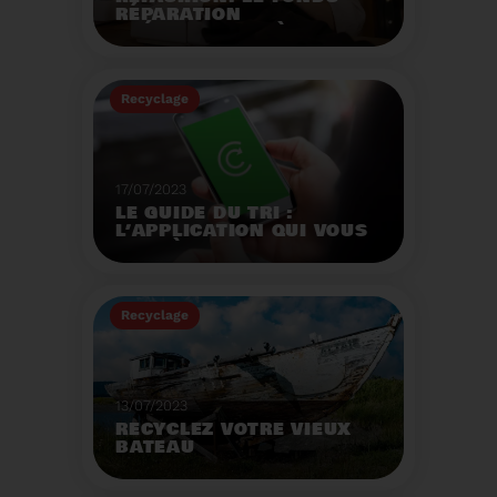
RÉPARATION
OPÉRATIONNEL À
L'AUTOMNE 2023.
Créé par la loi AGEC, le
fonds réparation a pour
Recyclage
mission d'encourager le
consommateur à
Voir plus
réparer ses vêtements
et chaussures.
17/07/2023
LE GUIDE DU TRI :
L’APPLICATION QUI VOUS
AIDE À MIEUX TRIER VOS
DÉCHETS MÊME EN
VACANCES
Recyclage
Voir plus
13/07/2023
RECYCLEZ VOTRE VIEUX
BATEAU