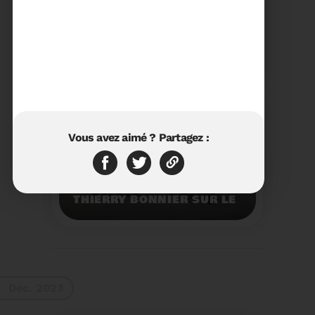
23/01/2024
RÉTROSPECTIVE 2023 DU
SYDETOM66
Rétrospective des
moments les plus
marquants de l'année
2023.
Voir plus
Vous avez aimé ? Partagez :
11/01/2024
VISITE DU PRÉFET M.
THIERRY BONNIER SUR LE
SITE ARC IRIS DU
SYDETOM66
Visite du Préfet M.
Thierry BONNIER sur le
site Arc Iris du
Sydetom66.
Voir plus
Déc. 2023