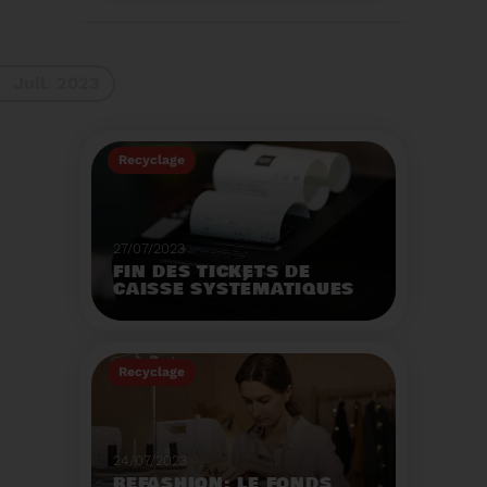
La 9ème Semaine
Européenne du
Recyclage des piles
(SERP) aura lieu du 4 au
Voir plus
10 septembre et à pour
Juil. 2023
thème :«Nos piles
usagées ne manquent
pas de ressources».
Recyclage
27/07/2023
FIN DES TICKETS DE
CAISSE SYSTÉMATIQUES
EN MAGASIN
Avec 8 mois de retard,
la fin de l'impression
Recyclage
systématique du ticket
de caisse papier
Voir plus
entrera en vigueur dès
le 1er août.
24/07/2023
REFASHION: LE FONDS