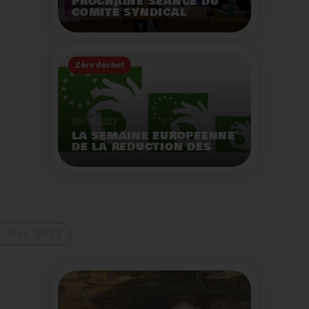
PROCHAINE SÉANCE DU
COMITÉ SYNDICAL
MERCREDI 29 NOVEMBRE
À 9 HEURES
Zéro déchet
Voir plus
09/11/2023
LA SEMAINE EUROPEENNE
DE LA REDUCTION DES
DECHETS 2023
Organisation d'actions
de sensibilisation sur la
réduction des déchets.
Voir plus
Oct. 2023