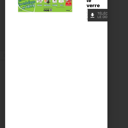
le
verre
22/01/2026
Ajouté le
05/12/2025
TÉLÉCHARGER
PROCHAINE SÉANCE DU
/ pdf - 1.64
LE DOCUMENT
COMITÉ SYNDICAL
Mo
CONVOCATION ET
ORDRE DU JOUR DU
COMITÉ SYNDICAL DU
MERCREDI 28 JANVIER
Voir plus
A 9H30
Déc. 2025
Recyclage
18/12/2025
COMMENT TRIER VOS
DÉCHETS PENDANT LES
FÊTES
Pendant les fêtes de fin