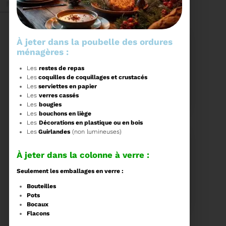
Mai 2026
À jeter dans la poubelle des ordures
ménagères :
Les
restes de repas
Les
coquilles de coquillages et crustacés
27/05/2026
Les
serviettes en papier
BRUNO VALIENTE RÉÉLU
Les
verres cassés
PRÉSIDENT
Les
bougies
Les
bouchons en liège
Les
Décorations en plastique ou en bois
Élection nouvelle
Les
Guirlandes
(non lumineuses)
mandature (2023-
2032)
Voir plus
À jeter dans la colonne à verre :
Seulement les emballages en verre :
20/05/2026
Bouteilles
COMITÉ SYNDICAL DU
Pots
SYDETOM66
Bocaux
Flacons
CONVOCATION ET