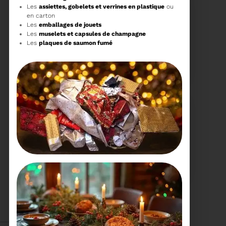
Les
assiettes, gobelets et verrines en plastique
ou
en carton
Les
emballages de jouets
Les
muselets et capsules de champagne
Les
plaques de saumon fumé
15/06/2026
COMITÉ SYNDICAL DU
SYDETOM66
Voir plus
04/06/2026
PRÉSENTATION DU
RAPPORT D'ACTIVITÉ
2025
Téléchargez le Rapport
Annuel 2024
Voir plus