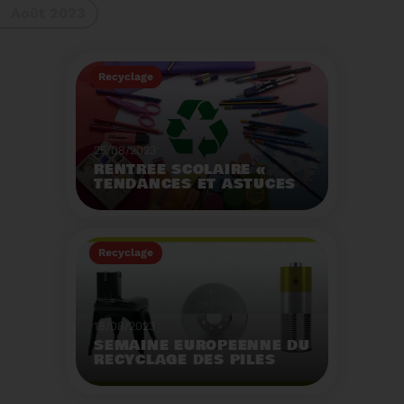
Août 2023
gestes à adopter
Recyclage
25/08/2023
RENTRÉE SCOLAIRE «
TENDANCES ET ASTUCES
»
Préservez la santé de
vos enfants et allégez
Recyclage
votre empreinte
écologique.
Voir plus
18/08/2023
SEMAINE EUROPÉENNE DU
RECYCLAGE DES PILES
2023