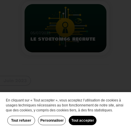
Que faire des bateaux
de plaisance en fin de
vie
Voir plus
05/07/2023
LE SYDETOM66 RECRUTE
Le Sydetom66 recrute
par voie statutaire ou
contractuelle un(e)
Adjoint(e) au Directeur
Voir plus
Général Adjoint -
Juin 2023
Services Techniques.
En cliquant sur « Tout accepter », vous acceptez l’utilisation de cookies à
Zéro déchet
usages techniques nécessaires au bon fonctionnement de notre site, ainsi
que des cookies, y compris des cookies tiers, à des fins statistiques.
Tout refuser
Personnaliser
Tout accepter
29/06/2023