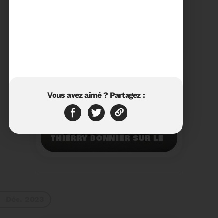
23/01/2024
RÉTROSPECTIVE 2023 DU
SYDETOM66
Rétrospective des
moments les plus
marquants de l'année
2023.
Voir plus
Vous avez aimé ? Partagez :
11/01/2024
VISITE DU PRÉFET M.
THIERRY BONNIER SUR LE
SITE ARC IRIS DU
SYDETOM66
Visite du Préfet M.
Thierry BONNIER sur le
site Arc Iris du
Sydetom66.
Voir plus
Déc. 2023