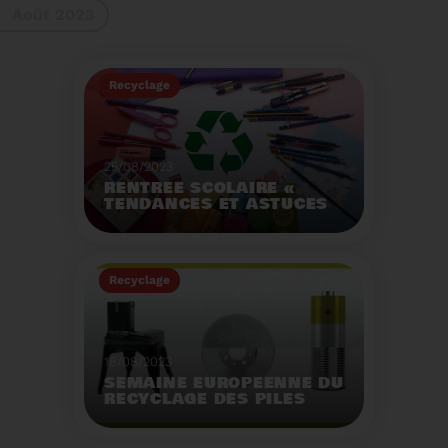
Août 2023
gestes à adopter
Recyclage
25/08/2023
RENTRÉE SCOLAIRE «
TENDANCES ET ASTUCES
»
Préservez la santé de
vos enfants et allégez
Recyclage
votre empreinte
écologique.
Voir plus
18/08/2023
SEMAINE EUROPÉENNE DU
RECYCLAGE DES PILES
2023