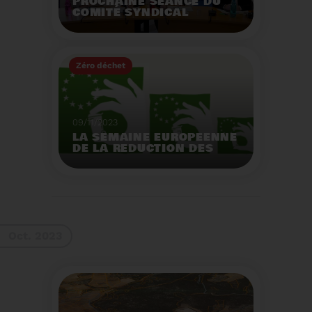
PROCHAINE SÉANCE DU
COMITÉ SYNDICAL
MERCREDI 29 NOVEMBRE
À 9 HEURES
Zéro déchet
Voir plus
09/11/2023
LA SEMAINE EUROPEENNE
DE LA REDUCTION DES
DECHETS 2023
Organisation d'actions
de sensibilisation sur la
réduction des déchets.
Voir plus
Oct. 2023