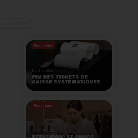
La 9ème Semaine
Européenne du
Recyclage des piles
(SERP) aura lieu du 4 au
Voir plus
10 septembre et à pour
Juil. 2023
thème :«Nos piles
usagées ne manquent
pas de ressources».
Recyclage
27/07/2023
FIN DES TICKETS DE
CAISSE SYSTÉMATIQUES
EN MAGASIN
Avec 8 mois de retard,
la fin de l'impression
Recyclage
systématique du ticket
de caisse papier
Voir plus
entrera en vigueur dès
le 1er août.
24/07/2023
REFASHION: LE FONDS