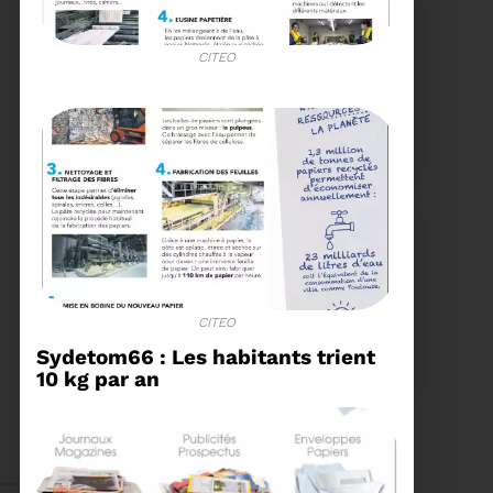
CITEO
15/06/2026
COMITÉ SYNDICAL DU
SYDETOM66
Voir plus
04/06/2026
CITEO
PRÉSENTATION DU
Sydetom66 : Les habitants trient
RAPPORT D'ACTIVITÉ
10 kg par an
2025
Téléchargez le Rapport
Annuel 2024
Voir plus