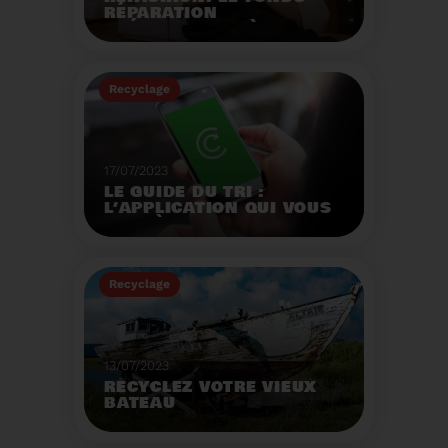
RÉPARATION
OPÉRATIONNEL À
L'AUTOMNE 2023.
Créé par la loi AGEC, le
fonds réparation a pour
Recyclage
mission d'encourager le
consommateur à
Voir plus
réparer ses vêtements
et chaussures.
17/07/2023
LE GUIDE DU TRI :
L’APPLICATION QUI VOUS
AIDE À MIEUX TRIER VOS
DÉCHETS MÊME EN
VACANCES
Recyclage
Voir plus
13/07/2023
RECYCLEZ VOTRE VIEUX
BATEAU