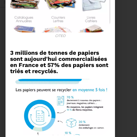
Mai 2026
CITEO
27/05/2026
3 millions de tonnes de papiers
BRUNO VALIENTE RÉÉLU
sont aujourd'hui commercialisées
PRÉSIDENT
en France et 57% des papiers sont
triés et recyclés.
Élection nouvelle
mandature (2023-
2032)
Voir plus
20/05/2026
COMITÉ SYNDICAL DU
SYDETOM66
CONVOCATION ET