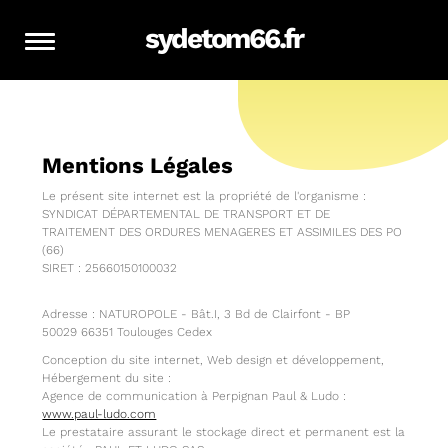
sydetom66.fr
Mentions Légales
Le présent site internet est la propriété de l'organisme :
SYNDICAT DÉPARTEMENTAL DE TRANSPORT ET DE
TRAITEMENT DES ORDURES MENAGERES ET ASSIMILES DES PO
(66)
​SIRET :
25660150100032
Adresse :
NATUROPOLE - Bât.I, 3 Bd de Clairfont - BP
50029
66351
Toulouges Cedex
Conception du site internet, Web design et développement,
Hébergement du site :
Agence de communication à Perpignan Paul & Ludo :
www.paul-ludo.com
Le prestataire assurant le stockage direct et permanent est la