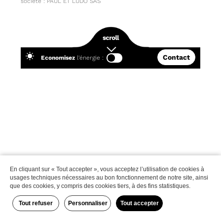
société : PAUL ET LUDO SAS
Mentions légales
Contact
Economisez
l'énergie :
|
|
RGPD
Contact
Site internet réalisé
par l'agence Paul & Ludo
En cliquant sur « Tout accepter », vous acceptez l’utilisation de cookies à
usages techniques nécessaires au bon fonctionnement de notre site, ainsi
que des cookies, y compris des cookies tiers, à des fins statistiques.
Tout refuser
Personnaliser
Tout accepter