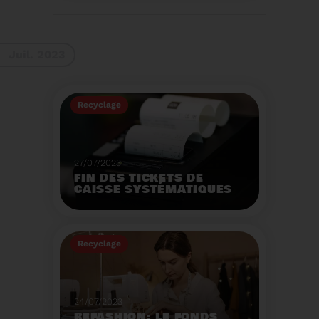
La 9ème Semaine
Européenne du
Recyclage des piles
(SERP) aura lieu du 4 au
Voir plus
10 septembre et à pour
Juil. 2023
thème :«Nos piles
usagées ne manquent
pas de ressources».
Recyclage
27/07/2023
FIN DES TICKETS DE
CAISSE SYSTÉMATIQUES
EN MAGASIN
Avec 8 mois de retard,
la fin de l'impression
Recyclage
systématique du ticket
de caisse papier
Voir plus
entrera en vigueur dès
le 1er août.
24/07/2023
REFASHION: LE FONDS