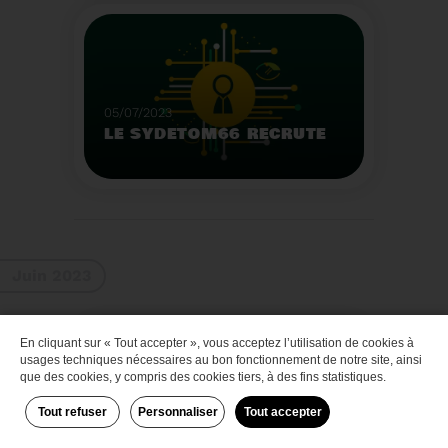
Que faire des bateaux
de plaisance en fin de
vie
Voir plus
05/07/2023
LE SYDETOM66 RECRUTE
Le Sydetom66 recrute
par voie statutaire ou
contractuelle un(e)
Adjoint(e) au Directeur
Voir plus
Général Adjoint -
Juin 2023
Services Techniques.
En cliquant sur « Tout accepter », vous acceptez l’utilisation de cookies à
Zéro déchet
usages techniques nécessaires au bon fonctionnement de notre site, ainsi
que des cookies, y compris des cookies tiers, à des fins statistiques.
Tout refuser
Personnaliser
Tout accepter
29/06/2023