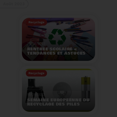
Août 2023
gestes à adopter
Recyclage
25/08/2023
RENTRÉE SCOLAIRE «
TENDANCES ET ASTUCES
»
Préservez la santé de
vos enfants et allégez
Recyclage
votre empreinte
écologique.
Voir plus
18/08/2023
SEMAINE EUROPÉENNE DU
RECYCLAGE DES PILES
2023