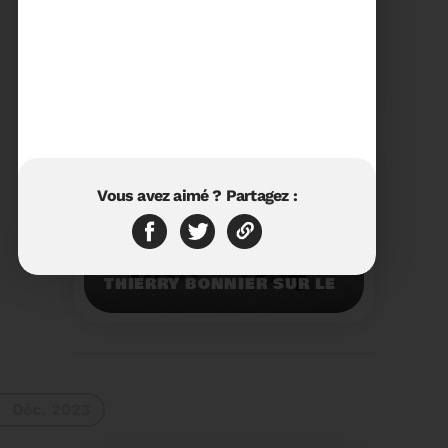
23/01/2024
RÉTROSPECTIVE 2023 DU
SYDETOM66
Rétrospective des
moments les plus
marquants de l'année
2023.
Voir plus
Vous avez aimé ? Partagez :
11/01/2024
VISITE DU PRÉFET M.
THIERRY BONNIER SUR LE
SITE ARC IRIS DU
SYDETOM66
Visite du Préfet M.
Thierry BONNIER sur le
site Arc Iris du
Sydetom66.
Voir plus
Déc. 2023