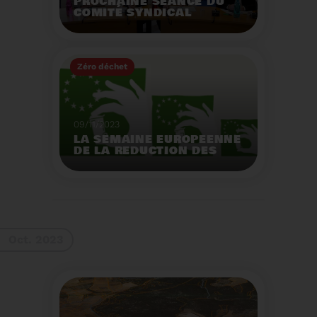
PROCHAINE SÉANCE DU
COMITÉ SYNDICAL
MERCREDI 29 NOVEMBRE
À 9 HEURES
Zéro déchet
Voir plus
09/11/2023
LA SEMAINE EUROPEENNE
DE LA REDUCTION DES
DECHETS 2023
Organisation d'actions
de sensibilisation sur la
réduction des déchets.
Voir plus
Oct. 2023