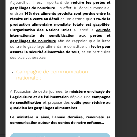
Aujourd'hui, il est important de
réduire les pertes et
gaspillages de nourriture
. En effet, à l'échelle mondiale,
environ
14% des aliments produits sont perdus entre la
récolte et la vente au détail
et l'on estime que
17% de la
production alimentaire mondiale totale est gaspillée
.
15/06/2026
L'
Organisation des Nations Unies
a lancé la
Journée
COMITÉ SYNDICAL DU
internationale de sensibilisation aux pertes et
SYDETOM66
gaspillages de nourriture
afin de rappeler que la lutte
contre le gaspillage alimentaire constitue un
levier pour
assurer la sécurité alimentaire de tous
, et en particulier
des plus vulnérables.
Campagne de communication
Voir plus
nationale :
04/06/2026
À l'occasion de cette journée, le
ministère en charge de
PRÉSENTATION DU
l’Agriculture et de l'Alimentation
déploie une
campagne
RAPPORT D'ACTIVITÉ
de sensibilisation
et propose des
outils pour réduire au
2025
quotidien les gaspillages alimentaires
.
Le ministère a ainsi, l'année dernière, renouvelé sa
Téléchargez le Rapport
Annuel 2024
communication autour des contes de notre enfance...
Voir plus