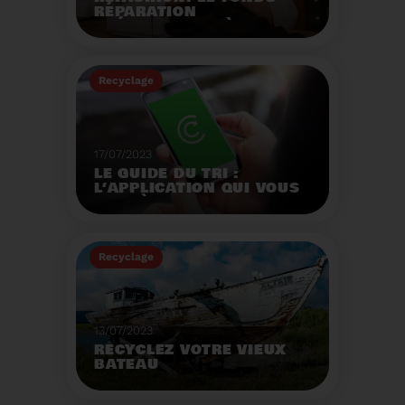
RÉPARATION
OPÉRATIONNEL À
L'AUTOMNE 2023.
Créé par la loi AGEC, le
fonds réparation a pour
Recyclage
mission d'encourager le
consommateur à
Voir plus
réparer ses vêtements
et chaussures.
17/07/2023
LE GUIDE DU TRI :
L’APPLICATION QUI VOUS
AIDE À MIEUX TRIER VOS
DÉCHETS MÊME EN
VACANCES
Recyclage
Voir plus
13/07/2023
RECYCLEZ VOTRE VIEUX
BATEAU